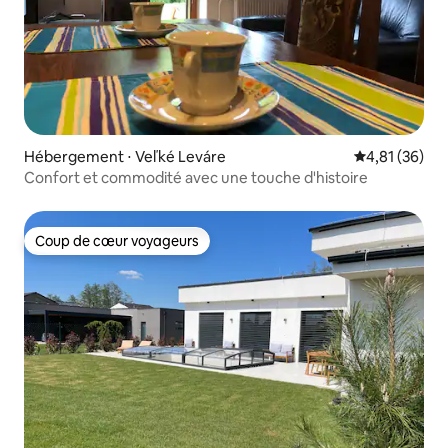
Hébergement ⋅ Veľké Leváre
Évaluation mo
4,81 (36)
Confort et commodité avec une touche d'histoire
Coup de cœur voyageurs
Coup de cœur voyageurs