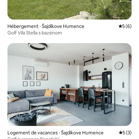
Hébergement ⋅ Šajdíkove Humence
Évaluatio
5 (6)
Golf Vila Stella s bazénom
Logement de vacances ⋅ Šajdíkove Humence
Évaluatio
5 (3)