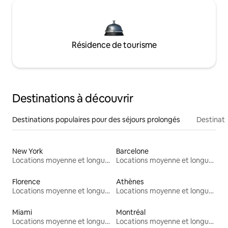
Résidence de tourisme
Destinations à découvrir
Destinations populaires pour des séjours prolongés
Destinati
New York
Barcelone
Locations moyenne et longue durée
Locations moyenne et longue durée
Florence
Athènes
Locations moyenne et longue durée
Locations moyenne et longue durée
Miami
Montréal
Locations moyenne et longue durée
Locations moyenne et longue durée