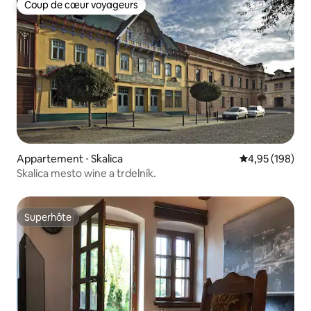
Coup de cœur voyageurs
Coup de cœur voyageurs
Appartement ⋅ Skalica
Évaluation moy
4,95 (198)
Skalica mesto wine a trdelník.
Superhôte
Superhôte