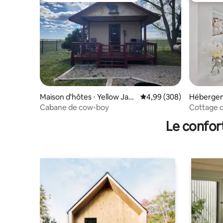
Maison d'hôtes ⋅ Yellow Jack
Évaluation moyenne sur 
4,99 (308)
Hébergem
et
Cabane de cow-boy
Cottage c
Le confor