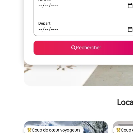
Départ
Rechercher
Loca
Coup de cœur voyageurs
Coup 
Coups de cœur voyageurs les plus appréciés
Coups de