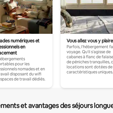
des numériques et
Vous allez vous y plaire
essionnels en
Parfois, l'hébergement fai
voyage. Qu'il s'agisse de
acement
cabanes à flanc de falais
hébergements
de péniches tranquilles, 
rtables pour les
locations sont dotées de
ssionnels nomades et en
caractéristiques uniques
ravail disposant du wifi
espaces de travail dédiés.
ments et avantages des séjours longu