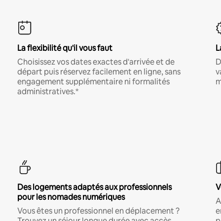
La flexibilité qu'il vous faut
L
Choisissez vos dates exactes d'arrivée et de
D
départ puis réservez facilement en ligne, sans
v
engagement supplémentaire ni formalités
m
administratives.*
Des logements adaptés aux professionnels
V
pour les nomades numériques
A
Vous êtes un professionnel en déplacement ?
e
Trouvez un séjour longue durée avec accès
p