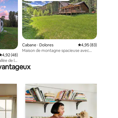
Cabane ⋅ Dolores
Évaluation moyenne su
4,95 (83)
Maison de montagne spacieuse avec
entaires : 4,9 sur 5
Évaluation moyenne sur la base de 48 commentaires : 4,92 sur 5
4,92 (48)
jacuzzi sur la rivière Dolores
llée de la
avantageux