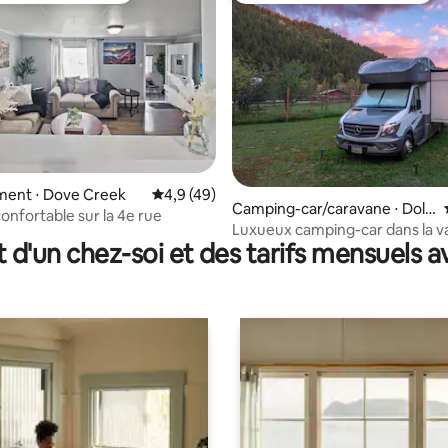
la base de 308 commentaires : 4,99 sur 5
ent ⋅ Dove Creek
Évaluation moyenne sur la base de 49 comm
4,9 (49)
Camping-car/caravane ⋅ Dolo
onfortable sur la 4e rue
res
Luxueux camping-car dans la va
t d'un chez-soi et des tarifs mensuels 
rivière Dolores