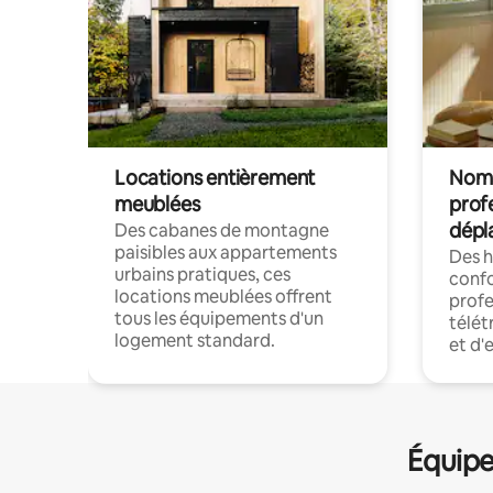
Locations entièrement
Noma
meublées
prof
dépl
Des cabanes de montagne
paisibles aux appartements
Des 
urbains pratiques, ces
confo
locations meublées offrent
profe
tous les équipements d'un
télét
logement standard.
et d'
Équipe