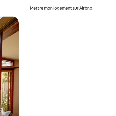
Mettre mon logement sur Airbnb
sant glisser.