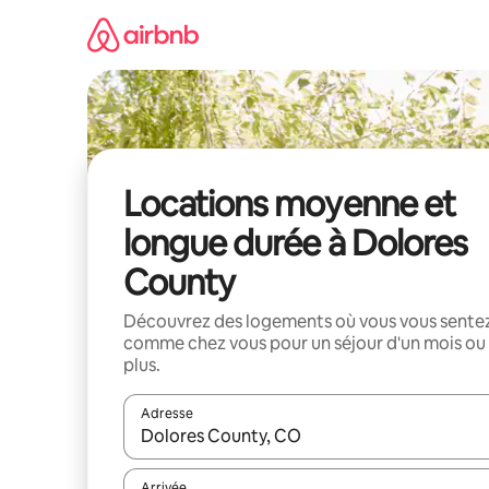
Aller
directement
au
contenu
Locations moyenne et
longue durée à Dolores
County
Découvrez des logements où vous vous sente
comme chez vous pour un séjour d'un mois ou
plus.
Adresse
Lorsque les résultats s'affichent, utilisez les flèc
Arrivée