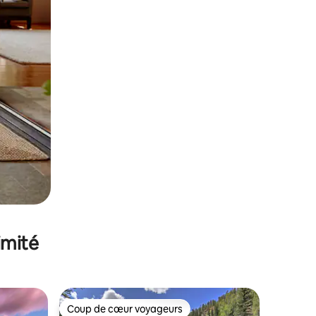
imité
Coup de cœur voyageurs
lus appréciés
Coup de cœur voyageurs