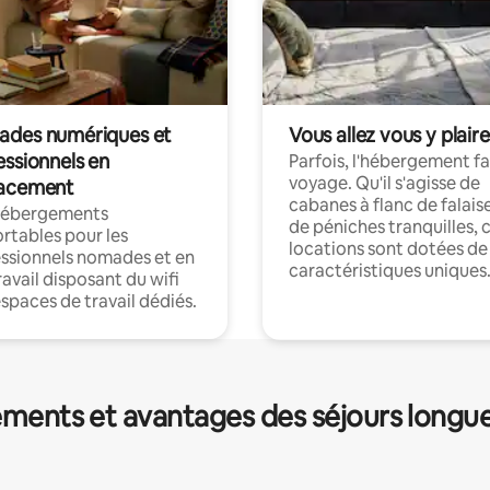
des numériques et
Vous allez vous y plaire
essionnels en
Parfois, l'hébergement fai
voyage. Qu'il s'agisse de
acement
cabanes à flanc de falais
hébergements
de péniches tranquilles, 
rtables pour les
locations sont dotées de
ssionnels nomades et en
caractéristiques uniques
ravail disposant du wifi
espaces de travail dédiés.
ments et avantages des séjours longu