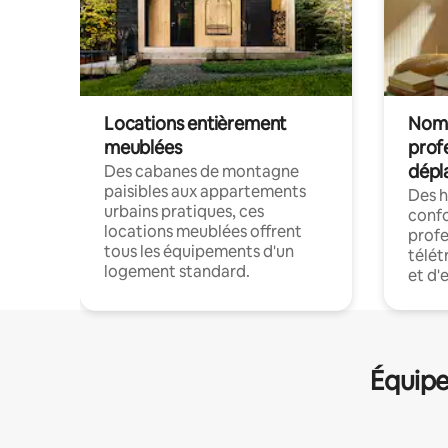
Locations entièrement
Noma
meublées
prof
dépl
Des cabanes de montagne
paisibles aux appartements
Des 
urbains pratiques, ces
confo
locations meublées offrent
profe
tous les équipements d'un
télét
logement standard.
et d'
Équipe