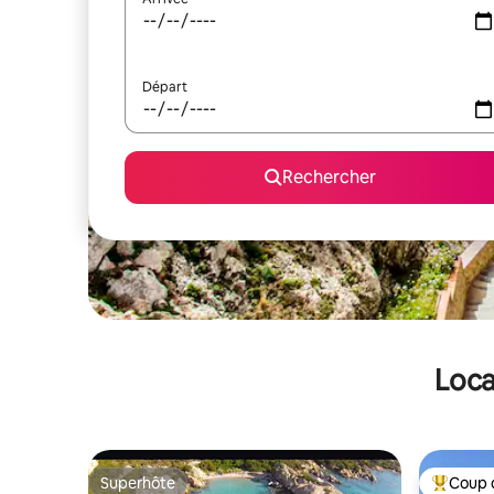
Départ
Rechercher
Loca
Superhôte
Coup 
Superhôte
Coups de