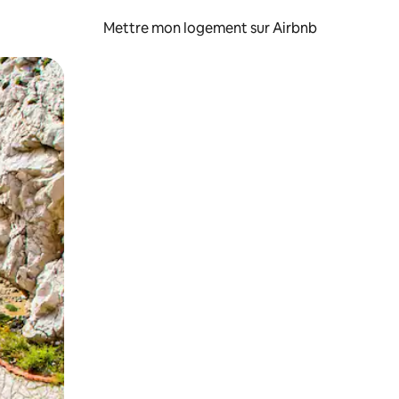
Mettre mon logement sur Airbnb
sant glisser.