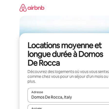
Aller
directement
au
contenu
Locations moyenne et
longue durée à Domos
De Rocca
Découvrez des logements où vous vous sente
comme chez vous pour un séjour d'un mois ou
plus.
Adresse
Lorsque les résultats s'affichent, utilisez les flèc
Arrivée