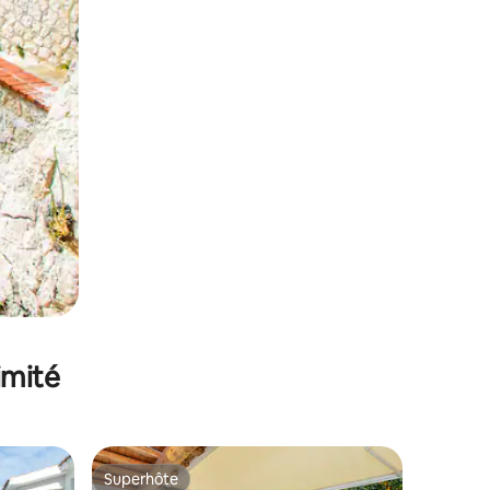
imité
Superhôte
lus appréciés
Superhôte