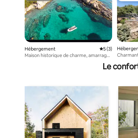
Héberge
Hébergement
Évaluation moyenn
5 (3)
Charmant 
Maison historique de charme, amarrage,
mer à 5 min
Le confor