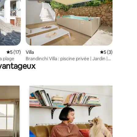
mmentaires : 5 sur 5
Évaluation moyenne sur la base de 17 commentaires : 5 sur 5
5 (17)
Villa
Évaluation moyenn
5 (3)
la plage
Brandinchi Villa : piscine privée | Jardin |
avantageux
BBQ