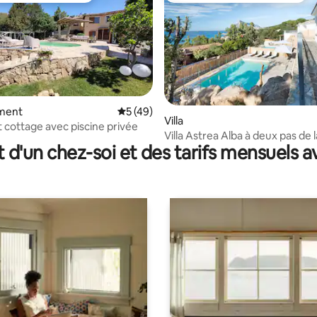
ment
Évaluation moyenne sur la base de 49 co
5 (49)
e sur la base de 3 commentaires : 5 sur 5
Villa
cottage avec piscine privée
Villa Astrea Alba à deux pas de 
t d'un chez-soi et des tarifs mensuels 