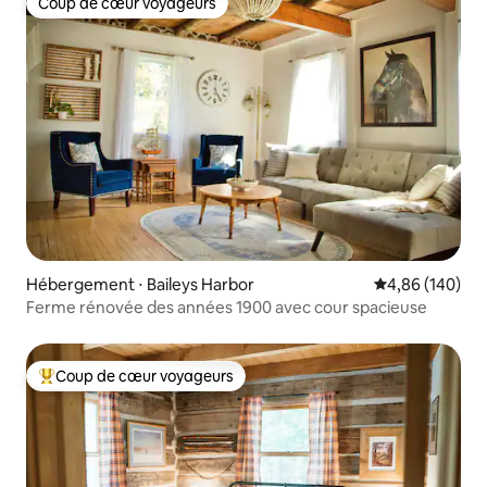
Coup de cœur voyageurs
Coup de cœur voyageurs
Hébergement ⋅ Baileys Harbor
Évaluation moy
4,86 (140)
Ferme rénovée des années 1900 avec cour spacieuse
Coup de cœur voyageurs
Coups de cœur voyageurs les plus appréciés