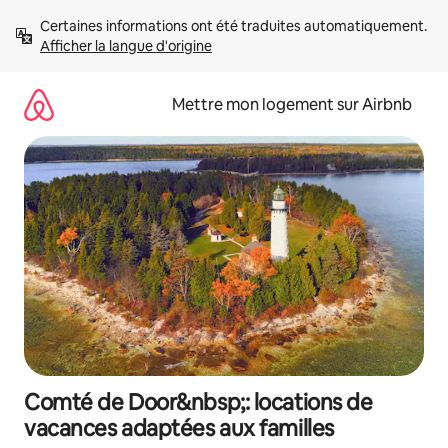
Aller
Certaines informations ont été traduites automatiquement. 
directement
Afficher la langue d'origine
au
contenu
Mettre mon logement sur Airbnb
Comté de Door&nbsp;: locations de
vacances adaptées aux familles