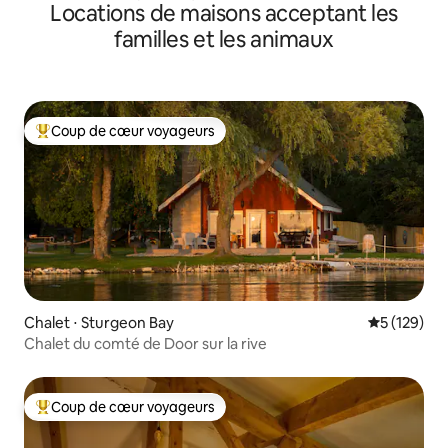
Locations de maisons acceptant les
familles et les animaux
Coup de cœur voyageurs
Coups de cœur voyageurs les plus appréciés
Chalet ⋅ Sturgeon Bay
Évaluation 
5 (129)
Chalet du comté de Door sur la rive
Coup de cœur voyageurs
Coups de cœur voyageurs les plus appréciés