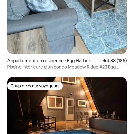
Appartement en résidence ⋅ Egg Harbor
Évaluation moy
4,88 (186)
Piscine intérieure d'un condo Meadow Ridge #23 Egg
Harbor, Wisconsin
Coup de cœur voyageurs
Coup de cœur voyageurs