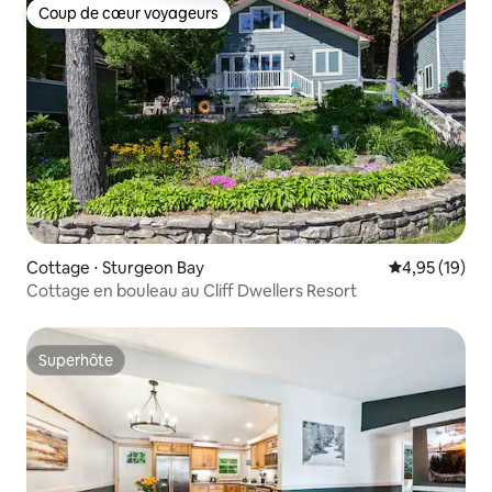
Coup de cœur voyageurs
Coup de cœur voyageurs
Cottage ⋅ Sturgeon Bay
Évaluation mo
4,95 (19)
Cottage en bouleau au Cliff Dwellers Resort
Superhôte
Superhôte