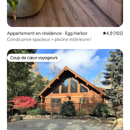
Appartement en résidence ⋅ Egg Harbor
Évaluation mo
4,9 (102)
Condo privé spacieux + piscine intérieure !
Coup de cœur voyageurs
Coup de cœur voyageurs