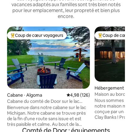
vacances adaptés aux familles sont très bien notés
pour leur emplacement, leur propreté et bien plus
encore.
Coup de cœur voyageurs
Coup de cœur 
Coups de cœur voyageurs les plus appréciés
Coups de cœur vo
Hébergement ⋅ Cl
Maison au bord du
Cabane ⋅ Algoma
Évaluation moyenne sur la base 
4,98 (126)
Door, à 50 min du
Nous sommes ravi
Cabane du comté de Door sur le lac
notre maison mode
Michigan | Pas de frais de ménage !
Bienvenue dans notre cabane sur le lac
conçue par un arch
Michigan. Notre cabane se trouve près
Clay Banks ! Profitez de la sérénité, de la
de la fin d'une route sans issue et est
vue imprenable sur
très paisible et calme. Au bout de la
depuis une terrass
Comté de Door : équipements
route se trouve un parc historique du