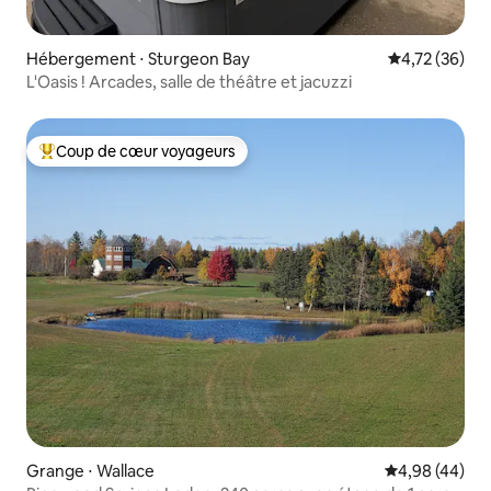
Hébergement ⋅ Sturgeon Bay
Évaluation mo
4,72 (36)
L'Oasis ! Arcades, salle de théâtre et jacuzzi
Coup de cœur voyageurs
Coups de cœur voyageurs les plus appréciés
Grange ⋅ Wallace
Évaluation mo
4,98 (44)