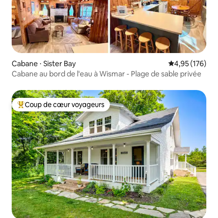
Cabane ⋅ Sister Bay
Évaluation moy
4,95 (176)
Cabane au bord de l'eau à Wismar - Plage de sable privée
Coup de cœur voyageurs
Coups de cœur voyageurs les plus appréciés