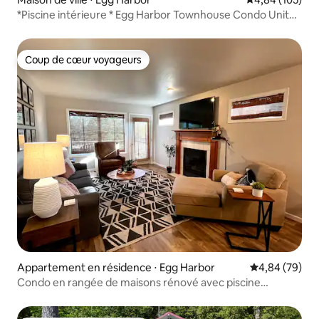
*Piscine intérieure * Egg Harbor Townhouse Condo Unit
50.
Coup de cœur voyageurs
Coup de cœur voyageurs
Appartement en résidence ⋅ Egg Harbor
Évaluation mo
4,84 (79)
Condo en rangée de maisons rénové avec piscine
intérieure et jacuzzi