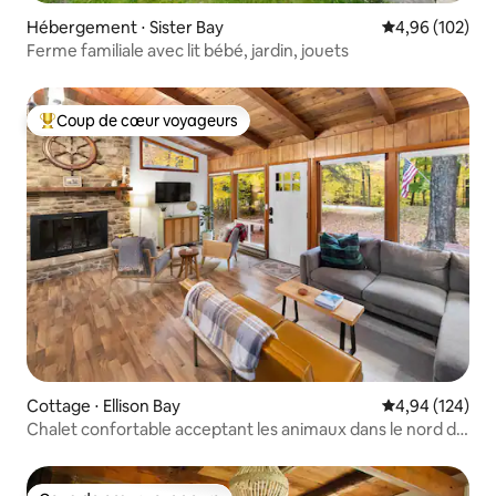
Hébergement ⋅ Sister Bay
Évaluation moy
4,96 (102)
Ferme familiale avec lit bébé, jardin, jouets
Coup de cœur voyageurs
Coups de cœur voyageurs les plus appréciés
Cottage ⋅ Ellison Bay
Évaluation moy
4,94 (124)
Chalet confortable acceptant les animaux dans le nord du
comté de Door