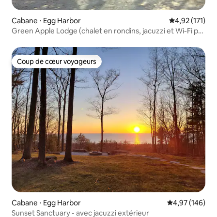
Cabane ⋅ Egg Harbor
Évaluation moy
4,92 (171)
Green Apple Lodge (chalet en rondins, jacuzzi et Wi-Fi par
fibre !)
Coup de cœur voyageurs
Coup de cœur voyageurs
Cabane ⋅ Egg Harbor
Évaluation moy
4,97 (146)
Sunset Sanctuary - avec jacuzzi extérieur