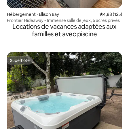
Hébergement ⋅ Ellison Bay
Évaluation moy
4,88 (125)
Frontier Hideaway - Immense salle de jeux, 5 acres privés
Locations de vacances adaptées aux
familles et avec piscine
Superhôte
Superhôte