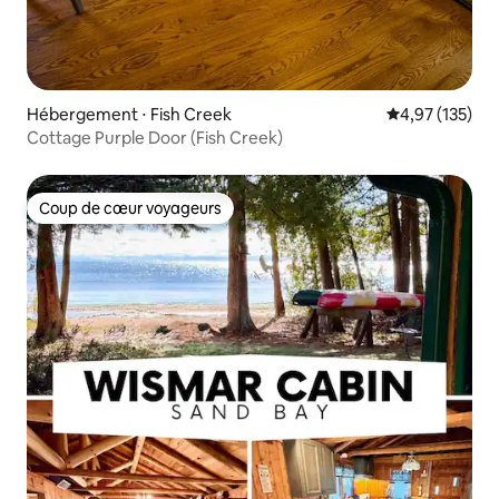
Hébergement ⋅ Fish Creek
Évaluation moy
4,97 (135)
Cottage Purple Door (Fish Creek)
Coup de cœur voyageurs
Coup de cœur voyageurs