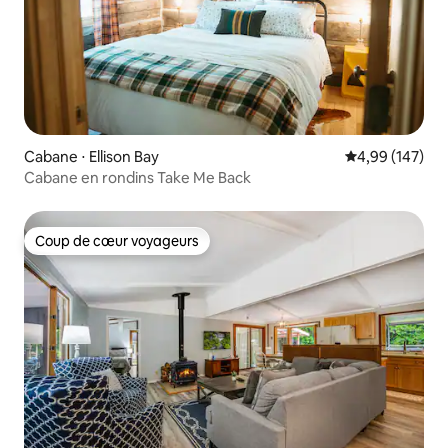
Cabane ⋅ Ellison Bay
Évaluation moy
4,99 (147)
Cabane en rondins Take Me Back
Coup de cœur voyageurs
Coup de cœur voyageurs