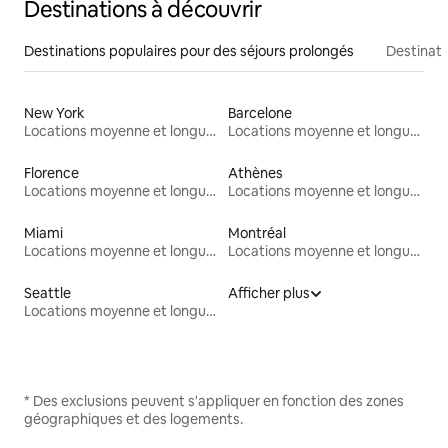
Destinations à découvrir
Destinations populaires pour des séjours prolongés
Destinati
New York
Barcelone
Locations moyenne et longue durée
Locations moyenne et longue durée
Florence
Athènes
Locations moyenne et longue durée
Locations moyenne et longue durée
Miami
Montréal
Locations moyenne et longue durée
Locations moyenne et longue durée
Seattle
Afficher plus
Locations moyenne et longue durée
* Des exclusions peuvent s'appliquer en fonction des zones
géographiques et des logements.