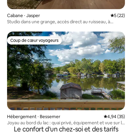
Cabane ⋅ Jasper
Évaluation
5 (22)
Studio dans une grange, accès direct au ruisseau, à
7 minutes de Jasper
Coup de cœur voyageurs
Coup de cœur voyageurs
Hébergement ⋅ Bessemer
Évaluation mo
4,94 (35)
Joyau au bord du lac : quai privé, équipement et vue sur la
Le confort d'un chez-soi et des tarifs
rivière !