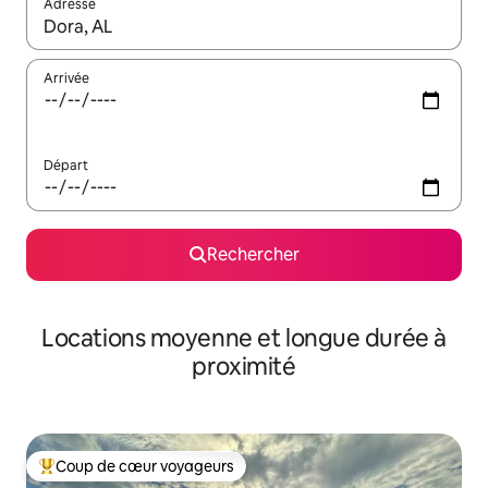
Adresse
Lorsque les résultats s'affichent, utilisez les flèches vers le hau
Arrivée
Départ
Rechercher
Locations moyenne et longue durée à
proximité
Coup de cœur voyageurs
Coups de cœur voyageurs les plus appréciés