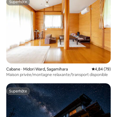
Superhôte
Superhôte
Cabane ⋅ Midori Ward, Sagamihara
Évaluation mo
4,84 (79)
Maison privée/montagne relaxante/transport disponible
Superhôte
Superhôte