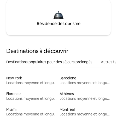
Résidence de tourisme
Destinations à découvrir
Destinations populaires pour des séjours prolongés
Autres t
New York
Barcelone
Locations moyenne et longue durée
Locations moyenne et longue durée
Florence
Athènes
Locations moyenne et longue durée
Locations moyenne et longue durée
Miami
Montréal
Locations moyenne et longue durée
Locations moyenne et longue durée