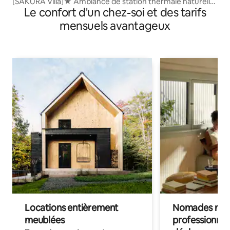
[SAKURA Villa]★ Ambiance de station thermale naturelle,
Le confort d'un chez-soi et des tarifs
soignée par la★ nature [Hakone] [Koshimadani]
mensuels avantageux
Locations entièrement
Nomades num
meublées
professionnel