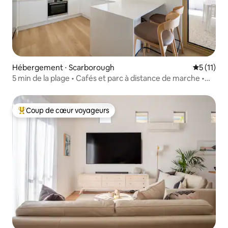
Hébergement ⋅ Scarborough
Évaluatio
5 (11)
5 min de la plage • Cafés et parc à distance de marche •
Climatisation
Coup de cœur voyageurs
Coups de cœur voyageurs les plus appréciés