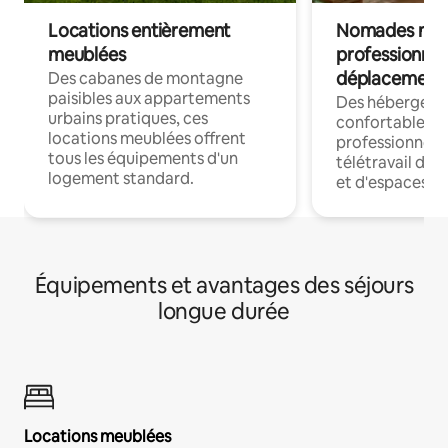
Locations entièrement
Nomades num
meublées
professionnel
déplacement
Des cabanes de montagne
paisibles aux appartements
Des hébergem
urbains pratiques, ces
confortables p
locations meublées offrent
professionnels
tous les équipements d'un
télétravail dis
logement standard.
et d'espaces de
Équipements et avantages des séjours
longue durée
Locations meublées