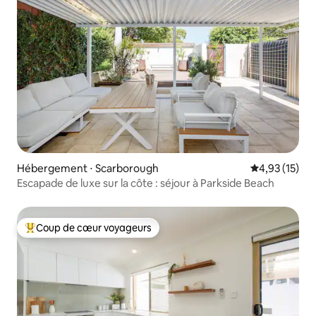
Hébergement ⋅ Scarborough
Évaluation mo
4,93 (15)
Escapade de luxe sur la côte : séjour à Parkside Beach
Coup de cœur voyageurs
Coups de cœur voyageurs les plus appréciés