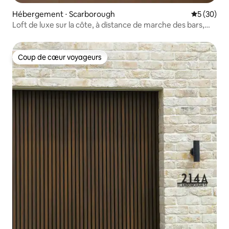
Hébergement ⋅ Scarborough
Évaluation
5 (30)
Loft de luxe sur la côte, à distance de marche des bars,
cafés et restaurants
Coup de cœur voyageurs
Coup de cœur voyageurs