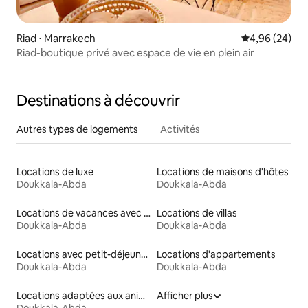
Riad ⋅ Marrakech
Évaluation mo
4,96 (24)
Riad-boutique privé avec espace de vie en plein air
Destinations à découvrir
Autres types de logements
Activités
Locations de luxe
Locations de maisons d'hôtes
Doukkala-Abda
Doukkala-Abda
Locations de vacances avec piscine
Locations de villas
Doukkala-Abda
Doukkala-Abda
Locations avec petit-déjeuner
Locations d'appartements
Doukkala-Abda
Doukkala-Abda
Locations adaptées aux animaux
Afficher plus
Doukkala-Abda