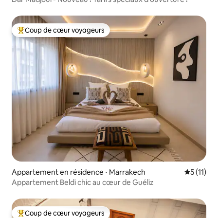
Coup de cœur voyageurs
Coups de cœur voyageurs les plus appréciés
Appartement en résidence ⋅ Marrakech
Évaluatio
5 (11)
Appartement Beldi chic au cœur de Guéliz
Coup de cœur voyageurs
Coups de cœur voyageurs les plus appréciés