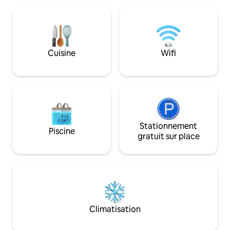
chambres en suite, toutes entièrement
quel coin. Sans vis
approvisionnées et avec chauffage
parfaite harmonie
individuel et climatisation. Récemment
marbre sable d’or 
nommé dans le Top 42 Best AirBnbs with
mer et insuffle une
Pools by Condé Nast Traveller. Service
Cuisine
Wifi
de conciergerie fourni.
Stationnement
Piscine
gratuit sur place
Climatisation