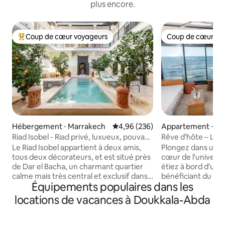
plus encore.
Coup de cœur voyageurs
Coup de cœur vo
Coups de cœur voyageurs les plus appréciés
Coup de cœur vo
Hébergement ⋅ Marrakech
Évaluation moyenne sur la base 
4,96 (236)
Appartement ⋅ El 
Riad Isobel - Riad privé, luxueux, pouvant
Rêve d’hôte – Le 
accueillir 8 personnes, avec piscine
de l’océan
Le Riad Isobel appartient à deux amis,
Plongez dans une 
tous deux décorateurs, et est situé près
cœur de l'univers
de Dar el Bacha, un charmant quartier
étiez à bord d'un 
calme mais très central et exclusif dans
bénéficiant du con
Équipements populaires dans les
la Médina. Entièrement rénové selon les
d’une maison. Ce 
normes les plus élevées et conçu pour
situé au coeur du 
locations de vacances à Doukkala-Abda
ressembler à votre propre boutique-
la mer,vous offre
hôtel privé sans aucun détail négligé.
sur l’océan depui
Une belle piscine avec cour et quatre
soit la chambre, l