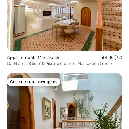
Appartement ⋅ Marrakech
Évaluation mo
4,96 (72)
DarNiama-3 Suite& Piscine chauffé-Marrakech Gueliz
Coup de cœur voyageurs
Coup de cœur voyageurs