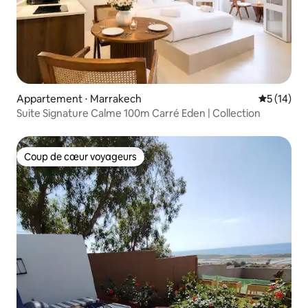
Appartement ⋅ Marrakech
Évaluation
5 (14)
Suite Signature Calme 100m Carré Eden | Collection
Coup de cœur voyageurs
Coup de cœur voyageurs