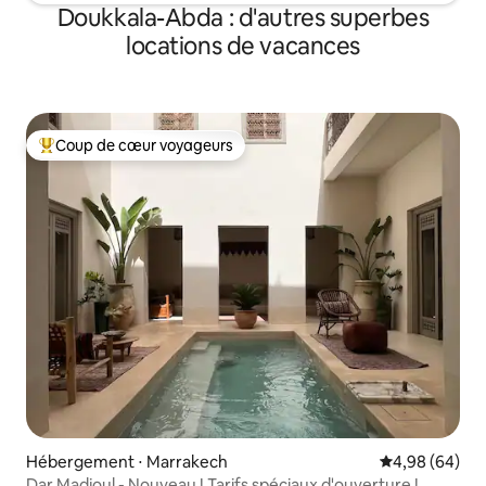
Doukkala-Abda : d'autres superbes
locations de vacances
Coup de cœur voyageurs
Coups de cœur voyageurs les plus appréciés
Hébergement ⋅ Marrakech
Évaluation mo
4,98 (64)
Dar Madjoul - Nouveau ! Tarifs spéciaux d'ouverture !