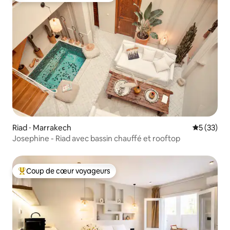
Riad ⋅ Marrakech
Évaluation
5 (33)
Josephine - Riad avec bassin chauffé et rooftop
Coup de cœur voyageurs
Coups de cœur voyageurs les plus appréciés