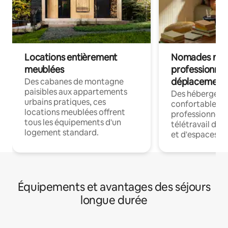
Locations entièrement
Nomades num
meublées
professionnel
déplacement
Des cabanes de montagne
paisibles aux appartements
Des hébergem
urbains pratiques, ces
confortables p
locations meublées offrent
professionnels
tous les équipements d'un
télétravail dis
logement standard.
et d'espaces de
Équipements et avantages des séjours
longue durée