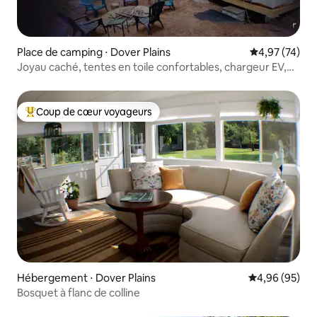
Place de camping ⋅ Dover Plains
Évaluation mo
4,97 (74)
Joyau caché, tentes en toile confortables, chargeur EV,
jacuzzi
Coup de cœur voyageurs
Coups de cœur voyageurs les plus appréciés
Hébergement ⋅ Dover Plains
Évaluation mo
4,96 (95)
Bosquet à flanc de colline