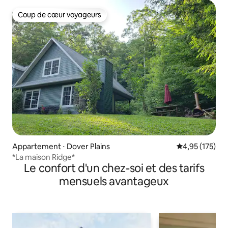
Coup de cœur voyageurs
Coup de cœur voyageurs
Appartement ⋅ Dover Plains
Évaluation moy
4,95 (175)
*La maison Ridge*
Le confort d'un chez-soi et des tarifs
mensuels avantageux