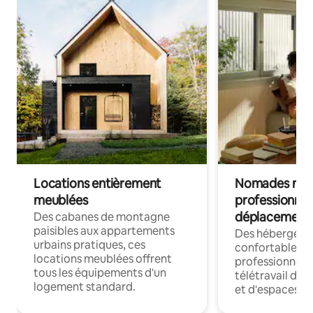
Locations entièrement
Nomades num
meublées
professionnel
déplacement
Des cabanes de montagne
paisibles aux appartements
Des hébergem
urbains pratiques, ces
confortables p
locations meublées offrent
professionnels
tous les équipements d'un
télétravail dis
logement standard.
et d'espaces de