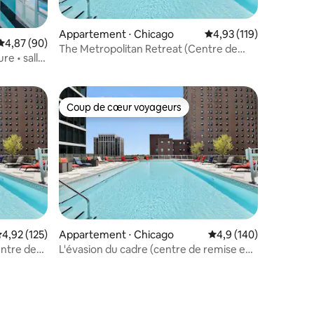
Appartement ⋅ Chicago
Évaluation moyenne sur
4,93 (119)
Évaluation moyenne sur la base de 90 commentaires : 4,87 sur 5
4,87 (90)
The Metropolitan Retreat (Centre de
re • salle
remise en forme • Sauna)
Coup de cœur voyageurs
Coup de cœur voyageurs
valuation moyenne sur la base de 125 commentaires : 4,92 sur 5
4,92 (125)
Appartement ⋅ Chicago
Évaluation moyenne su
4,9 (140)
entre de
L'évasion du cadre (centre de remise en
taires : 4,97 sur 5
forme • sauna)