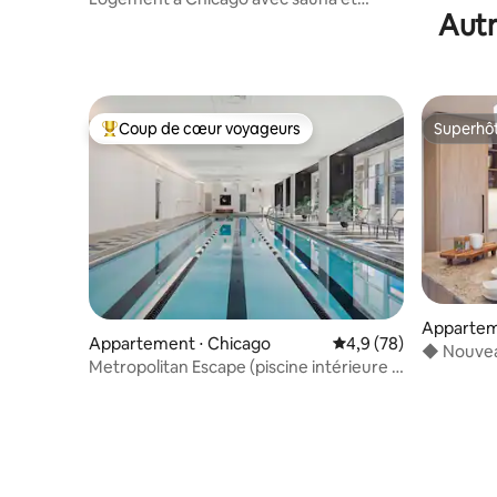
Autr
jacuzzi
Coup de cœur voyageurs
Superhô
Coups de cœur voyageurs les plus appréciés
Superhô
Appartem
Appartement ⋅ Chicago
Évaluation moyenne s
4,9 (78)
◆ Nouveau
Metropolitan Escape (piscine intérieure •
chambre 
salle de sport)