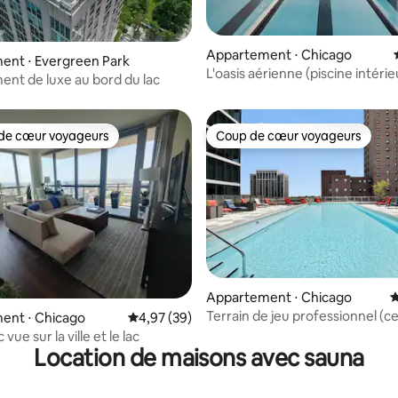
 sur la base de 13 commentaires : 5 sur 5
Appartement ⋅ Chicago
ent ⋅ Evergreen Park
L'oasis aérienne (piscine intérieu
nt de luxe au bord du lac
de sport)
de cœur voyageurs
Coup de cœur voyageurs
 cœur voyageurs les plus appréciés
Coup de cœur voyageurs
r la base de 15 commentaires : 4,93 sur 5
Appartement ⋅ Chicago
É
Terrain de jeu professionnel (c
ent ⋅ Chicago
Évaluation moyenne sur la base de 39 commen
4,97 (39)
remise en forme • sauna)
vue sur la ville et le lac
Location de maisons avec sauna