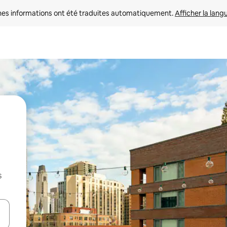
nes informations ont été traduites automatiquement. 
Afficher la lang
s
hes vers le haut et vers le bas pour les parcourir ou en appuyant et en fai