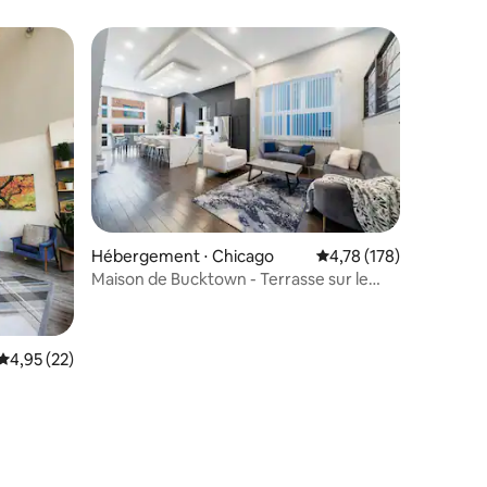
lus appréciés
ntaires : 4,98 sur 5
Hébergement ⋅ Chicago
Évaluation moyenne sur
4,78 (178)
Maison de Bucktown - Terrasse sur le
toit, salle de jeux et garage
Évaluation moyenne sur la base de 22 commentaires : 4,95 sur 5
4,95 (22)