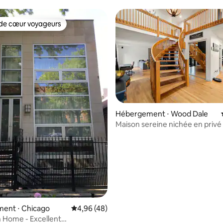
de cœur voyageurs
 cœur voyageurs les plus appréciés
 sur la base de 11 commentaires : 5 sur 5
Hébergement ⋅ Wood Dale
Maison sereine nichée en privé 
de forêt !
ent ⋅ Chicago
Évaluation moyenne sur la base de 48 comme
4,96 (48)
 Home - Excellent