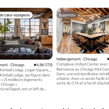
de cœur voyageurs
Superhôte
 cœur voyageurs les plus appréciés
Superhôte
Hébergement ⋅ Chicago
É
Complexe United Center avec t
ent ⋅ Chicago
Évaluation moyenne sur la base de 173 comme
4,96 (173)
terrasse, jacuzzi et sauna
Bienvenue au Chicago Mid-Cen
Kimball Lodge, Logan Square,
Gem, une extraordinaire retrai
ages
Kimball Lodge, qui figure dans
urbaine. Avec un accès facile à la ligne
es « 21 meilleurs logements
e sur la base de 7 commentaires : 5 sur 5
verte du CTA et à l'arrêt d'aut
 Chicago »
Madison 20, explorez facileme
tural Digest, est un loft de
l'United Center, le West Loop, l
rdre situé à Logan Square et un
Fulton Market et le centre-ville,
roduction de confiance pour des
rentrez dans une maison conç
elles qu'Adidas, Ford,
les réunions et les divertisseme
l's, Chipotle, FanDuel et bien