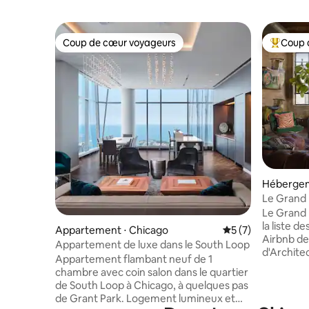
Coup de cœur voyageurs
Coup 
Coup de cœur voyageurs
Coups de
Hébergem
Le Grand 
15 couch
Le Grand 
la liste d
Appartement ⋅ Chicago
Évaluation moyenn
5 (7)
Airbnb de
Appartement de luxe dans le South Loop
d'Architec
Appartement flambant neuf de 1
premier o
chambre avec coin salon dans le quartier
lieu de p
de South Loop à Chicago, à quelques pas
marques t
de Grant Park. Logement lumineux et
Jack Danie