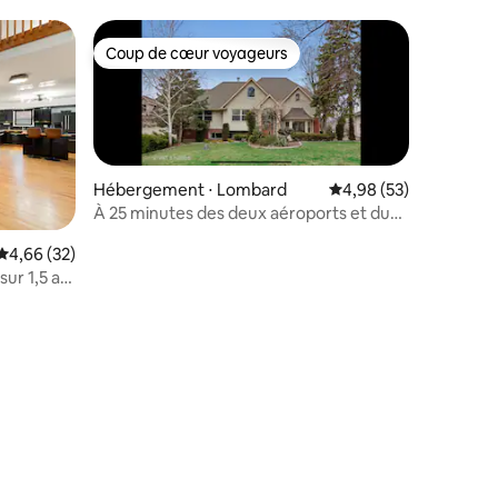
Coup de cœur voyageurs
Coup de cœur voyageurs
Hébergement ⋅ Lombard
Évaluation moyenne su
4,98 (53)
À 25 minutes des deux aéroports et du
centre-ville
Évaluation moyenne sur la base de 32 commentaires : 4,66 sur 5
4,66 (32)
sur 1,5 ac
ntaires : 4,96 sur 5