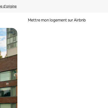
ue d'origine
Mettre mon logement sur Airbnb
sant glisser.