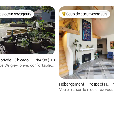
ent !
de cœur voyageurs
Coup de cœur voyageurs
 cœur voyageurs les plus appréciés
Coups de cœur voyageurs les p
rivée ⋅ Chicago
Évaluation moyenne sur la base de 111 comme
4,98 (111)
de Wrigley, privé, confortable,
le
Hébergement ⋅ Prospect Hei
ghts
Votre maison loin de chez vous
e sur la base de 4 commentaires : 5 sur 5