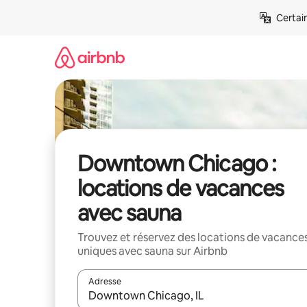
Aller
Certai
directement
au
contenu
Downtown Chicago :
locations de vacances
avec sauna
Trouvez et réservez des locations de vacance
uniques avec sauna sur Airbnb
Adresse
Lorsque les résultats s'affichent, utilisez les flèc