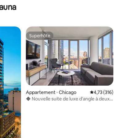
sauna
Superhôte
Superhôte
ntaires : 4,67 sur 5
Appartement ⋅ Chicago
Évaluation moyenne sur
4,73 (316)
◆ Nouvelle suite de luxe d'angle à deux
chambres au niveau