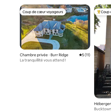
Coup de cœur voyageurs
Coup 
Coup de cœur voyageurs
Coups de
Chambre privée ⋅ Burr Ridge
Évaluation moyenne
5 (11)
La tranquillité vous attend !
Hébergem
Bucktown