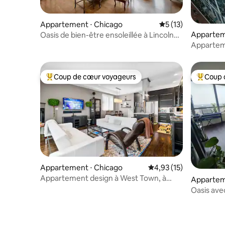
Appartement ⋅ Chicago
Évaluation moyenne
5 (13)
Appartem
Oasis de bien-être ensoleillée à Lincoln
Park
Apparteme
Coup de cœur voyageurs
Coup 
Coups de cœur voyageurs les plus appréciés
Coups de
Appartement ⋅ Chicago
Évaluation moyenne su
4,93 (15)
Appartement design à West Town, à
Appartem
quelques pas de la ligne bleue
Oasis avec 