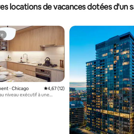
es locations de vacances dotées d'un 
te
te
ent ⋅ Chicago
Évaluation moyenne sur la base de 12 comme
4,67 (12)
ur la base de 78 commentaires : 4,9 sur 5
 niveau exécutif à une
et bureau