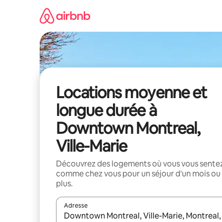
Aller
directement
au
contenu
Locations moyenne et
longue durée à
Downtown Montreal,
Ville-Marie
Découvrez des logements où vous vous sente
comme chez vous pour un séjour d'un mois ou
plus.
Adresse
Lorsque les résultats s'affichent, utilisez les flèc