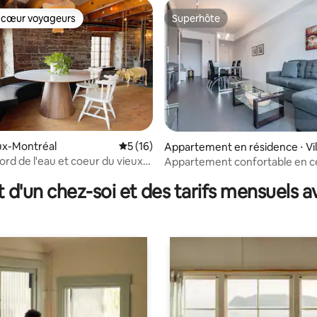
 cœur voyageurs
Superhôte
 cœur voyageurs
Superhôte
sur la base de 29 commentaires : 5 sur 5
eux-Montréal
Évaluation moyenne sur la base de 16 co
5 (16)
Appartement en résidence ⋅ Vil
-Marie
ord de l'eau et coeur du vieux
Appartement confortable en ce
- Location mensuelle
t d'un chez-soi et des tarifs mensuels 