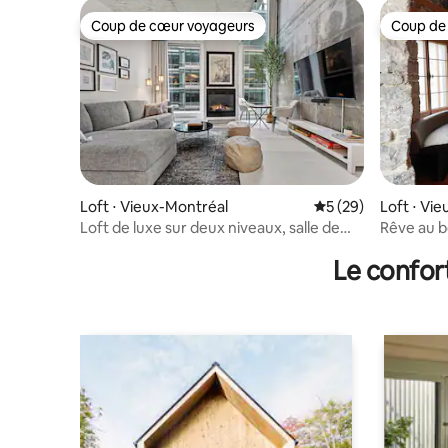
Coup de cœur voyageurs
Coup de
Coup de cœur voyageurs
Coup de
Loft ⋅ Vieux-Montréal
Évaluation moyenne 
5 (29)
Loft ⋅ Vi
Loft de luxe sur deux niveaux, salle de
Rêve au b
sport, parking, emplacement idéal
port
Le confor