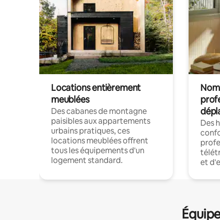
Locations entièrement
Noma
meublées
prof
dépl
Des cabanes de montagne
paisibles aux appartements
Des 
urbains pratiques, ces
confo
locations meublées offrent
profe
tous les équipements d'un
télét
logement standard.
et d'
Équipe