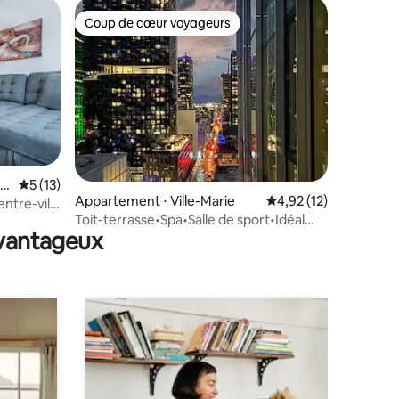
Coup de cœur voyageurs
Coup de cœur voyageurs
mmentaires : 5 sur 5
le
Évaluation moyenne sur la base de 13 commentaires : 5 sur 5
5 (13)
Appartement ⋅ Ville-Marie
Évaluation moyenne su
4,92 (12)
ntre-ville
Toit-terrasse•Spa•Salle de sport•Idéal
avantageux
pour les femmes voyageant seules/les
couples