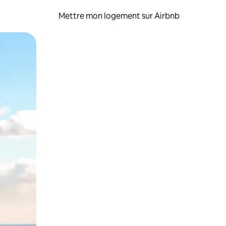
Mettre mon logement sur Airbnb
sant glisser.