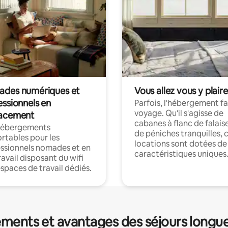
des numériques et
Vous allez vous y plaire
essionnels en
Parfois, l'hébergement fai
voyage. Qu'il s'agisse de
acement
cabanes à flanc de falais
hébergements
de péniches tranquilles, 
rtables pour les
locations sont dotées de
ssionnels nomades et en
caractéristiques uniques
ravail disposant du wifi
espaces de travail dédiés.
ments et avantages des séjours longu