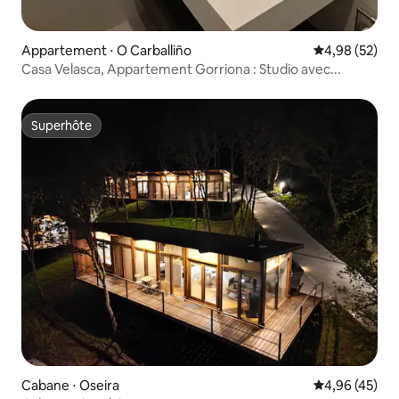
Appartement ⋅ O Carballiño
Évaluation mo
4,98 (52)
Casa Velasca, Appartement Gorriona : Studio avec...
Superhôte
Superhôte
Cabane ⋅ Oseira
Évaluation mo
4,96 (45)