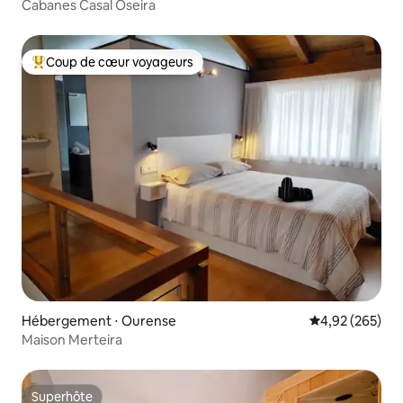
Cabanes Casal Oseira
Coup de cœur voyageurs
Coups de cœur voyageurs les plus appréciés
Hébergement ⋅ Ourense
Évaluation moy
4,92 (265)
Maison Merteira
Superhôte