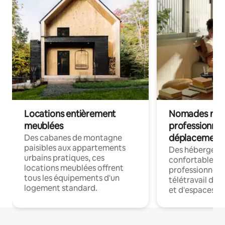
Locations entièrement
Nomades num
meublées
professionnel
déplacement
Des cabanes de montagne
paisibles aux appartements
Des hébergem
urbains pratiques, ces
confortables p
locations meublées offrent
professionnels
tous les équipements d'un
télétravail dis
logement standard.
et d'espaces de