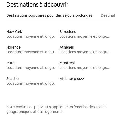
Destinations à découvrir
Destinations populaires pour des séjours prolongés
Destinati
New York
Barcelone
Locations moyenne et longue durée
Locations moyenne et longue durée
Florence
Athènes
Locations moyenne et longue durée
Locations moyenne et longue durée
Miami
Montréal
Locations moyenne et longue durée
Locations moyenne et longue durée
Seattle
Afficher plus
Locations moyenne et longue durée
* Des exclusions peuvent s'appliquer en fonction des zones
géographiques et des logements.