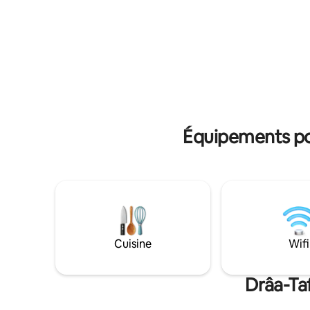
relaxantes. Le logement peut accueillir
nomades n
6 personnes avec deux chambres et
depuis le
deux canapés convertibles dans le salon.
dans le s
Une chambre dispose d'un lit double et la
intérieur : - arr
deuxième chambre de deux lits simples
Voyageurs
qui peuvent être joints.
n'est aut
commerci
Équipements pop
Cuisine
Wifi
Drâa-Taf