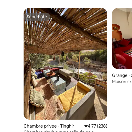
Superhôte
Superhôte
Grange ⋅ 
Maison s
Chambre privée ⋅ Tinghir
Évaluation moyenne sur
4,77 (238)