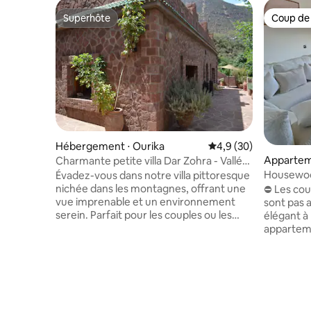
Superhôte
Coup de
Superhôte
Coup de
Hébergement ⋅ Ourika
Évaluation moyenne s
4,9 (30)
Appartem
Charmante petite villa Dar Zohra - Vallée
de l'Ourika
Housewood
Évadez-vous dans notre villa pittoresque
Confort 
nichée dans les montagnes, offrant une
⛔️ Les co
vue imprenable et un environnement
sont pas a
serein. Parfait pour les couples ou les
élégant à
petites familles, cette charmante
apparteme
escapade comprend un salon
Ouarzazat
confortable, une cuisine entièrement
2 chambre
équipée et des chambres confortables.
salle à m
Profitez des sentiers de randonnée,
PS4 Pro, 
d'une promenade jusqu'à la rivière et
65 pouces 
d'un patio privé pour des soirées
pour les c