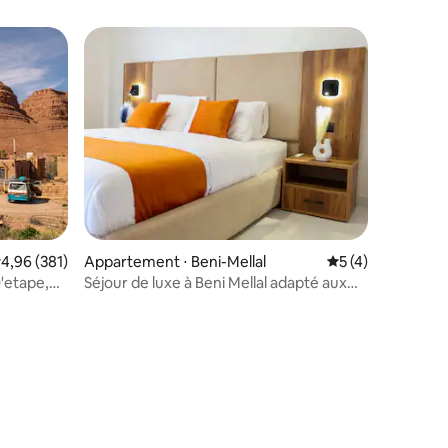
lus appréciés
mmentaires : 5 sur 5
valuation moyenne sur la base de 381 commentaires : 4,96 sur 5
4,96 (381)
Appartement ⋅ Beni-Mellal
Évaluation moyenn
5 (4)
'etape,
Séjour de luxe à Beni Mellal adapté aux
familles