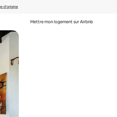
ue d'origine
Mettre mon logement sur Airbnb
sant glisser.