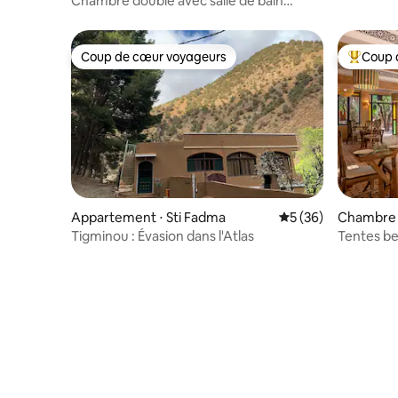
Chambre double avec salle de bain
privée
Coup de cœur voyageurs
Coup 
Coup de cœur voyageurs
Coups de
Appartement ⋅ Sti Fadma
Évaluation moyenne 
5 (36)
Chambre 
Tigminou : Évasion dans l'Atlas
Tentes be
et anima