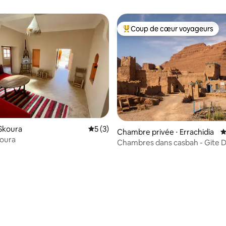
Coup de cœur voyageurs
Coups de cœur voyageurs les p
Skoura
Évaluation moyenne sur la base de 3 co
5 (3)
Chambre privée ⋅ Errachidia
É
koura
Chambres dans casbah - Gite D
Gorges De Ziz
 la base de 238 commentaires : 4,77 sur 5