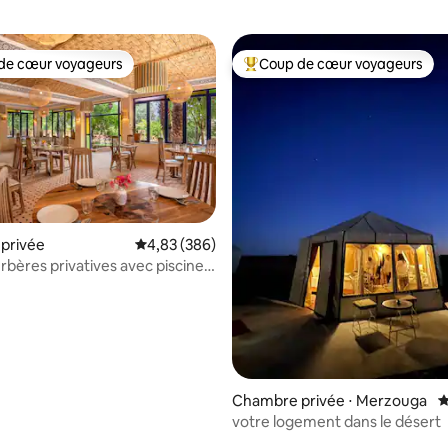
de cœur voyageurs
Coup de cœur voyageurs
 cœur voyageurs les plus appréciés
Coups de cœur voyageurs les p
sur la base de 36 commentaires : 5 sur 5
privée
Évaluation moyenne sur la base de 386 commen
4,83 (386)
rbères privatives avec piscine
ux
Chambre privée ⋅ Merzouga
É
votre logement dans le désert