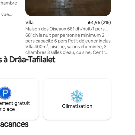
 chambre
c vue
alcon
Villa
Évaluation moyenne sur
4,96 (215)
s comme ça.
Maison des Oiseaux 681 dh/nuit/1 pers
que et une
mini 2 pers
681dh la nuit par personne minimum 2
 désert,
pers capacité 6 pers Petit déjeuner inclus
eillir
Villa 400m², piscine, salons cheminée, 3
ans le
chambres 3 salles d'eau, cuisine. Centre
à Drâa-Tafilalet
ville à 5mn Internet TV Wifi Vous
House et à
adorerez cette escapade unique et
m, cette
romantique ,dans un cadre à la
rée à la
décoration berbère raffinée ; De
nombreux petits salons permettent de
se reposer et la piscine de se rafraichir;
Calme et silence en plein cœur de ville La
présence discrète d' Aziza fait de votre
ement gratuit
séjour une escapade rare et unique
Climatisation
r place
 vacances