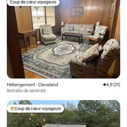
Coup de cœur voyageurs
Coup de cœur voyageurs
Hébergement ⋅ Cleveland
Évaluation m
4,9 (21)
Retraite de sérénité
Coup de cœur voyageurs
Coups de cœur voyageurs les plus appréciés