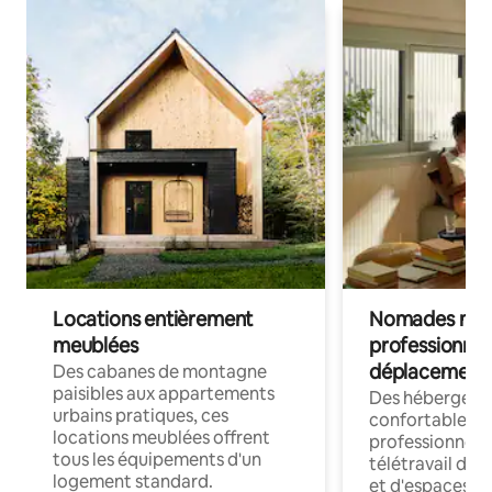
Locations entièrement
Nomades num
meublées
professionnel
déplacement
Des cabanes de montagne
paisibles aux appartements
Des hébergem
urbains pratiques, ces
confortables p
locations meublées offrent
professionnels
tous les équipements d'un
télétravail dis
logement standard.
et d'espaces de