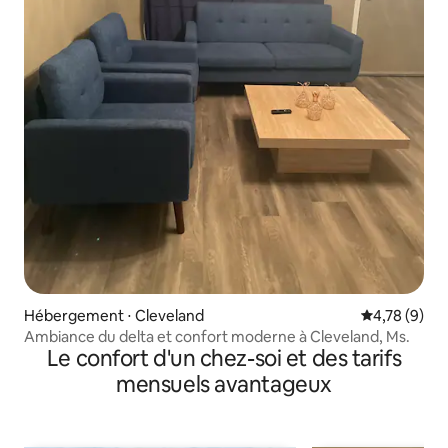
Hébergement ⋅ Cleveland
Évaluation m
4,78 (9)
Ambiance du delta et confort moderne à Cleveland, Ms.
Le confort d'un chez-soi et des tarifs
mensuels avantageux