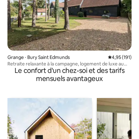
Grange ⋅ Bury Saint Edmunds
Évaluation moy
4,95 (191)
Retraite relaxante à la campagne, logement de luxe au
Le confort d'un chez-soi et des tarifs
rez-de-chaussée
mensuels avantageux