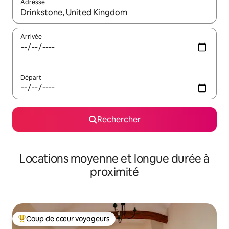
Adresse
Lorsque les résultats s'affichent, utilisez les flèches vers le hau
Arrivée
Départ
Rechercher
Locations moyenne et longue durée à
proximité
Coup de cœur voyageurs
Coups de cœur voyageurs les plus appréciés