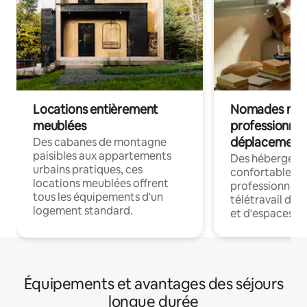
Locations entièrement
Nomades num
meublées
professionnel
déplacement
Des cabanes de montagne
paisibles aux appartements
Des hébergem
urbains pratiques, ces
confortables p
locations meublées offrent
professionnels
tous les équipements d'un
télétravail dis
logement standard.
et d'espaces de
Équipements et avantages des séjours
longue durée