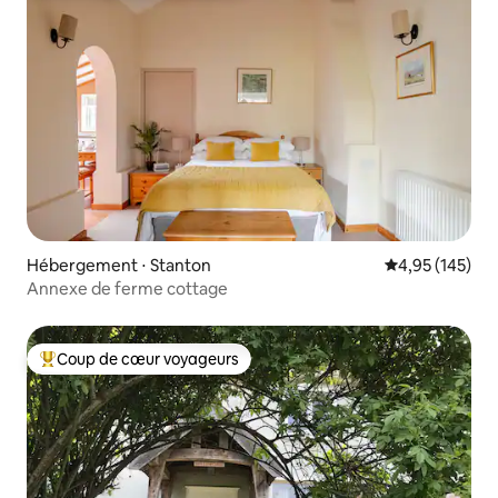
Hébergement ⋅ Stanton
Évaluation moy
4,95 (145)
Annexe de ferme cottage
Coup de cœur voyageurs
Coups de cœur voyageurs les plus appréciés