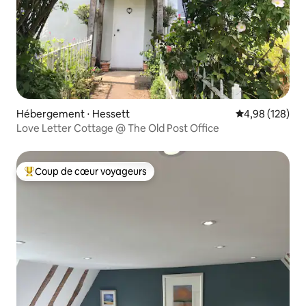
Hébergement ⋅ Hessett
Évaluation moy
4,98 (128)
Love Letter Cottage @ The Old Post Office
Coup de cœur voyageurs
Coups de cœur voyageurs les plus appréciés