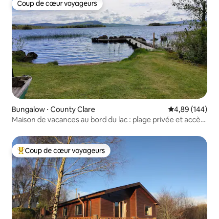
Coup de cœur voyageurs
Coup de cœur voyageurs
Bungalow ⋅ County Clare
Évaluation moy
4,89 (144)
Maison de vacances au bord du lac : plage privée et accès
au lac
Coup de cœur voyageurs
Coups de cœur voyageurs les plus appréciés