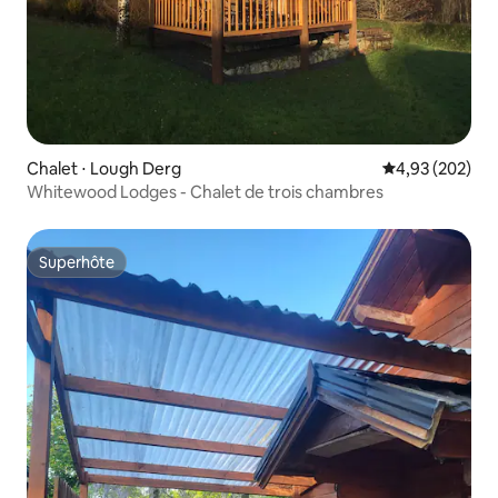
Chalet ⋅ Lough Derg
Évaluation moy
4,93 (202)
Whitewood Lodges - Chalet de trois chambres
Superhôte
Superhôte