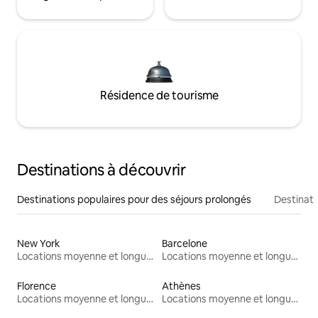
Résidence de tourisme
Destinations à découvrir
Destinations populaires pour des séjours prolongés
Destinati
New York
Barcelone
Locations moyenne et longue durée
Locations moyenne et longue durée
Florence
Athènes
Locations moyenne et longue durée
Locations moyenne et longue durée