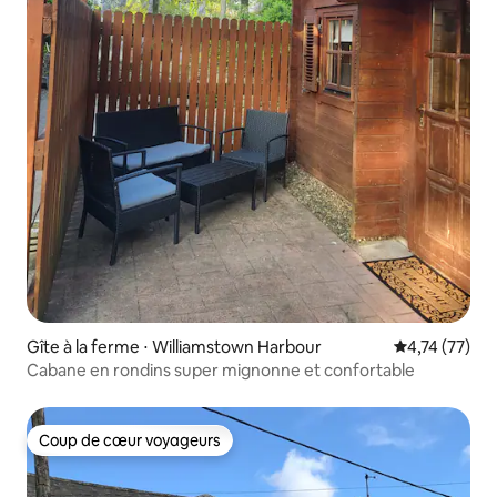
Gîte à la ferme ⋅ Williamstown Harbour
Évaluation mo
4,74 (77)
Cabane en rondins super mignonne et confortable
Coup de cœur voyageurs
Coup de cœur voyageurs