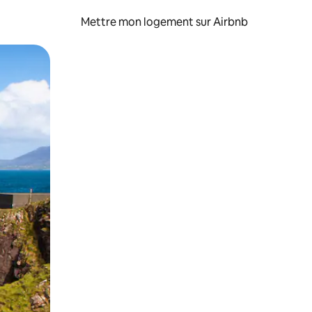
Mettre mon logement sur Airbnb
sant glisser.