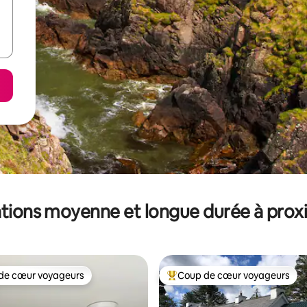
tions moyenne et longue durée à prox
de cœur voyageurs
Coup de cœur voyageurs
 cœur voyageurs les plus appréciés
Coups de cœur voyageurs les p