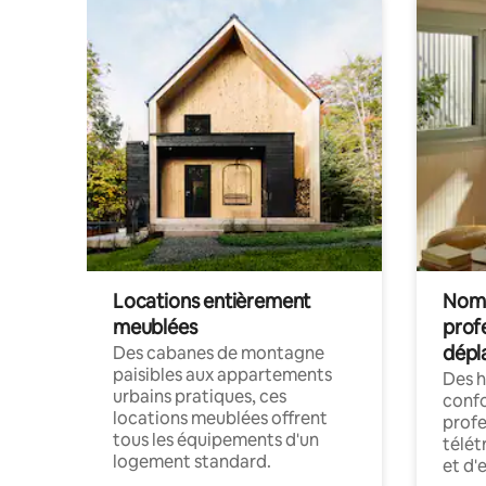
Locations entièrement
Noma
meublées
prof
dépl
Des cabanes de montagne
paisibles aux appartements
Des 
urbains pratiques, ces
confo
locations meublées offrent
profe
tous les équipements d'un
télét
logement standard.
et d'