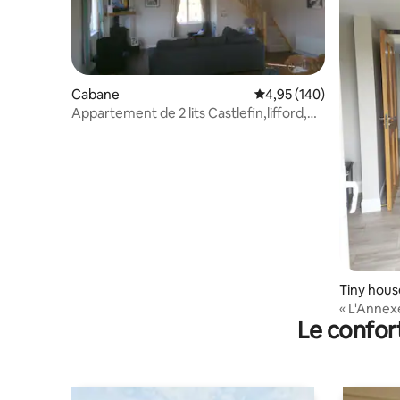
Cabane
Évaluation moyenne sur 
4,95 (140)
Appartement de 2 lits Castlefin,lifford,
Co. Donegal
Tiny hous
« L'Annex
Le confor