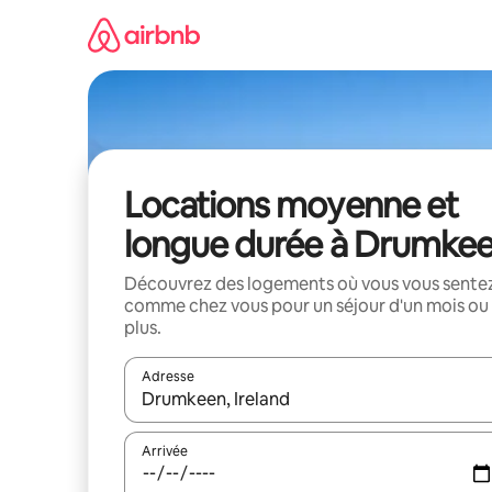
Aller
directement
au
contenu
Locations moyenne et
longue durée à Drumke
Découvrez des logements où vous vous sente
comme chez vous pour un séjour d'un mois ou
plus.
Adresse
Lorsque les résultats s'affichent, utilisez les flèc
Arrivée