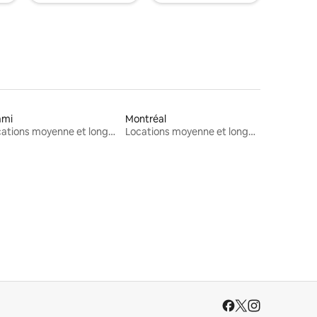
ami
Montréal
Locations moyenne et longue durée
Locations moyenne et longue durée