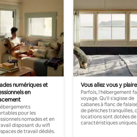
des numériques et
Vous allez vous y plaire
essionnels en
Parfois, l'hébergement fai
voyage. Qu'il s'agisse de
acement
cabanes à flanc de falais
hébergements
de péniches tranquilles, 
rtables pour les
locations sont dotées de
ssionnels nomades et en
caractéristiques uniques
ravail disposant du wifi
espaces de travail dédiés.