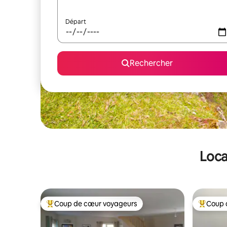
Départ
Rechercher
Loca
Coup de cœur voyageurs
Coup 
Coups de cœur voyageurs les plus appréciés
Coups de