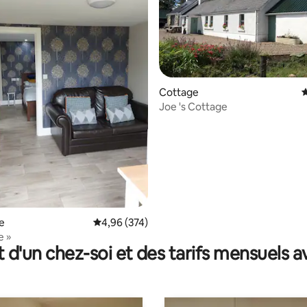
la base de 140 commentaires : 4,95 sur 5
Cottage
É
Joe 's Cottage
e
Évaluation moyenne sur la base de 374 commen
4,96 (374)
e »
t d'un chez-soi et des tarifs mensuels 