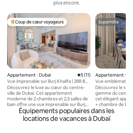
plus encore.
Coup de cœur voyageurs
Superhôte
Coups de cœur voyageurs les plus appréciés
Superhôte
Appartement ⋅ Dubaï
Évaluation moyenne sur la 
5 (11)
Appartement ⋅ Du
Vue imprenable sur Burj Khalifa | 2BR Burj
Vue emblématique s
Vista
la fontaine | Vista
Découvrez le luxe au cœur du centre-
Découvrez le style
ville de Dubaï. Cet appartement
gamme du centre-v
moderne de 2 chambres et 2,5 salles de
cet élégant appa
bain offre une vue imprenable sur Burj
+ chambre de bonn
Équipements populaires dans les
Khalifa, des intérieurs élégants et des
sur le Burj Khalifa 
fenêtres du sol au plafond. Marchez
donnant sur la lig
locations de vacances à Dubaï
jusqu'au centre commercial de Dubaï et
Crown Vacation, ce
à la fontaine via Metro Link, puis
confort d'une mai
détendez-vous confortablement avec
équipements de typ