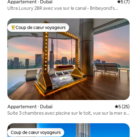
Appartement ⋅ Dubaï
Évaluatio
5 (7)
Ultra Luxury 2BR avec vue sur le canal - Bnbeyond's
Retreat
Coup de cœur voyageurs
Coups de cœur voyageurs les plus appréciés
Appartement ⋅ Dubaï
Évaluation
5 (25)
Suite 3 chambres avec piscine sur le toit, vue sur la mer et
le centre-ville, séjour de longue durée
Coup de cœur voyageurs
Coup de cœur voyageurs