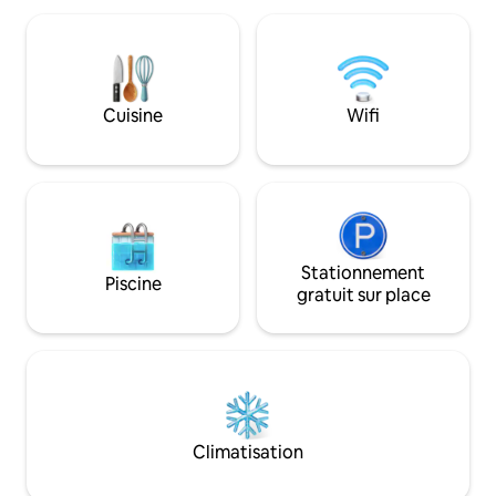
une cuisine complète, une connexion
pour les familles e
Wi-Fi haut débit, une piscine, une salle
de draps haut de
de sport et une sécurité 24h/24 et 7j/7.
connexion Wi-Fi ha
Parfait pour les familles, les couples et
emplacement privi
les voyageurs d'affaires à la recherche
Dubaï Mall et de l
Cuisine
Wifi
d'un séjour propre et élégant dans
voyageurs ont ég
l'emplacement le plus emblématique de
piscine commune, à
la ville. Le service de ménage quotidien
à une sécurité 24 h
est inclus dans votre séjour.
accueillir jusqu'à 
Stationnement
Piscine
gratuit sur place
Climatisation