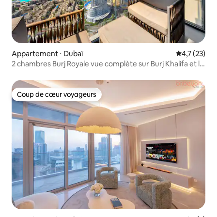
Appartement ⋅ Dubaï
Évaluation m
4,7 (23)
2 chambres Burj Royale vue complète sur Burj Khalifa et la
fontaine
Coup de cœur voyageurs
Coup de cœur voyageurs