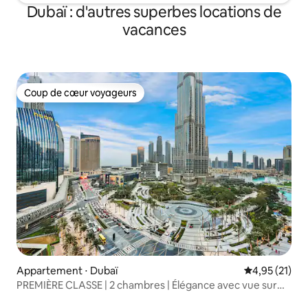
Dubaï : d'autres superbes locations de
vacances
Coup de cœur voyageurs
Coup de cœur voyageurs
Appartement ⋅ Dubaï
Évaluation mo
4,95 (21)
PREMIÈRE CLASSE | 2 chambres | Élégance avec vue sur
Burj Khalifa