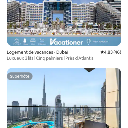
Logement de vacances ⋅ Dubaï
Évaluation mo
4,83 (46)
Luxueux 3 lits l Cinq palmiers l Près d'Atlantis
Superhôte
Superhôte