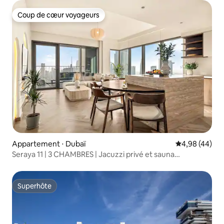
Coup de cœur voyageurs
Coup de cœur voyageurs
Appartement ⋅ Dubaï
Évaluation mo
4,98 (44)
Seraya 11 | 3 CHAMBRES | Jacuzzi privé et sauna
infrarouge
Superhôte
Superhôte