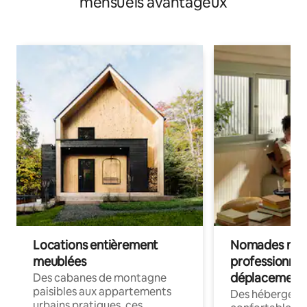
mensuels avantageux
Locations entièrement
Nomades num
meublées
professionnel
déplacement
Des cabanes de montagne
paisibles aux appartements
Des hébergem
urbains pratiques, ces