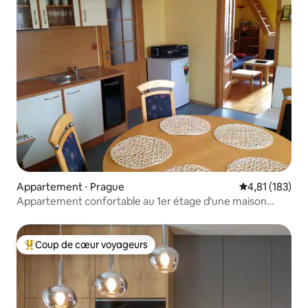
Appartement ⋅ Prague
Évaluation moy
4,81 (183)
Appartement confortable au 1er étage d'une maison
familiale
Coup de cœur voyageurs
Coups de cœur voyageurs les plus appréciés