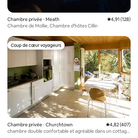
Chambre privée ⋅ Meath
Évaluation moy
4,91 (128)
Chambre de Mollie, Chambre d'hôtes Cillin
Coup de cœur voyageurs
Coup de cœur voyageurs
Chambre privée ⋅ Churchtown
Évaluation moy
4,82 (407)
chambre double confortable et agréable dans un cottage
irlandais