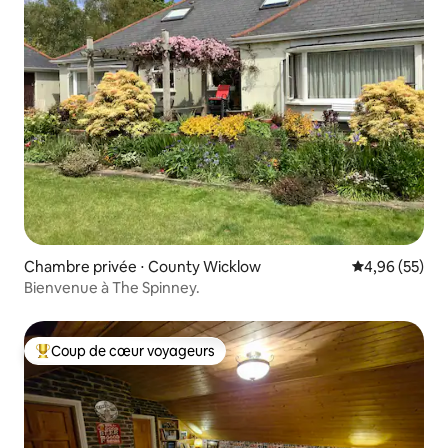
Chambre privée ⋅ County Wicklow
Évaluation mo
4,96 (55)
Bienvenue à The Spinney.
Coup de cœur voyageurs
Coups de cœur voyageurs les plus appréciés