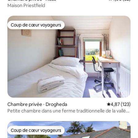
Maison Priestfield
Coup de cœur voyageurs
Coup de cœur voyageurs
Chambre privée ⋅ Drogheda
Évaluation moy
4,87 (123)
Petite chambre dans une ferme traditionnelle de la vallée
de Boyne
Coup de cœur voyageurs
Coup de cœur voyageurs