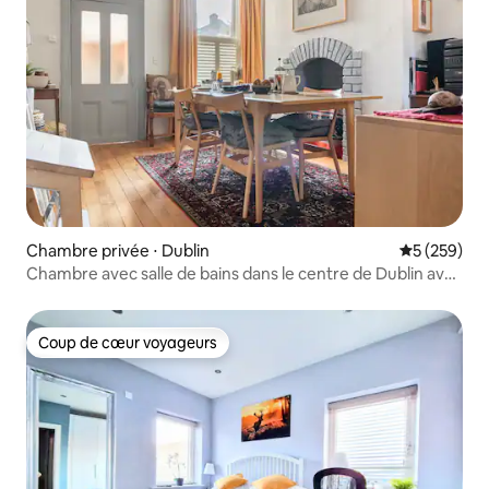
Chambre privée ⋅ Dublin
Évaluation 
5 (259)
Chambre avec salle de bains dans le centre de Dublin avec
Wi-Fi dans le D7
Coup de cœur voyageurs
Coup de cœur voyageurs