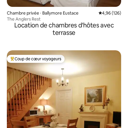
Chambre privée ⋅ Ballymore Eustace
Évaluation moy
4,96 (126)
The Anglers Rest
Location de chambres d'hôtes avec
terrasse
Coup de cœur voyageurs
Coups de cœur voyageurs les plus appréciés