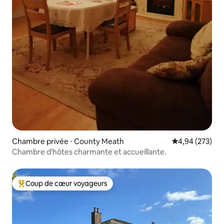
Chambre privée ⋅ County Meath
Évaluation moy
4,94 (273)
Chambre d'hôtes charmante et accueillante.
Coup de cœur voyageurs
Coups de cœur voyageurs les plus appréciés