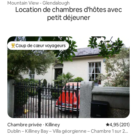
Mountain View - Glendalough
Location de chambres d'hôtes avec
petit déjeuner
Coup de cœur voyageurs
Coups de cœur voyageurs les plus appréciés
Chambre privée ⋅ Killiney
Évaluation moy
4,95 (201)
Dublin – Killiney Bay – Villa géorgienne – Chambre 1 sur 2
+ petit-déjeuner