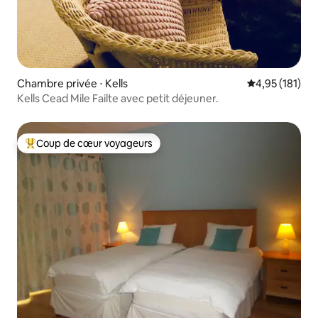
Chambre privée ⋅ Kells
Évaluation moy
4,95 (181)
Kells Cead Mile Failte avec petit déjeuner.
Coup de cœur voyageurs
Coups de cœur voyageurs les plus appréciés