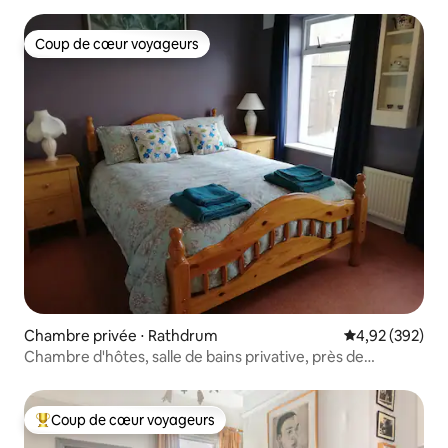
Coup de cœur voyageurs
Coup de cœur voyageurs
Chambre privée ⋅ Rathdrum
Évaluation moy
4,92 (392)
Chambre d'hôtes, salle de bains privative, près de
Glendalough, chambre 1.
Coup de cœur voyageurs
Coups de cœur voyageurs les plus appréciés