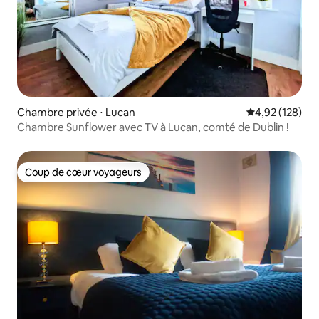
Chambre privée ⋅ Lucan
Évaluation moy
4,92 (128)
Chambre Sunflower avec TV à Lucan, comté de Dublin !
Coup de cœur voyageurs
Coup de cœur voyageurs