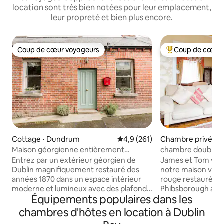
location sont très bien notées pour leur emplacement,
leur propreté et bien plus encore.
Coup de cœur voyageurs
Coup de cœur 
Coup de cœur voyageurs
Coups de cœur vo
Cottage ⋅ Dundrum
Évaluation moyenne sur la base
4,9 (261)
Chambre privée ⋅ 
Maison géorgienne entièrement
chambre double en
modernisée près de tout
maison victorienn
Entrez par un extérieur géorgien de
James et Tom vous
Dublin magnifiquement restauré des
notre maison vict
années 1870 dans un espace intérieur
rouge restaurée 
moderne et lumineux avec des plafonds
Phibsborough avec
Équipements populaires dans les
vitrés à double hauteur, une belle
moderne, un envi
terrasse plantée privée. Cuisinez et
un jardin paisible 
chambres d'hôtes en location à Dublin
dînez dans une cuisine conçue pour la
votre plaisir. Nou