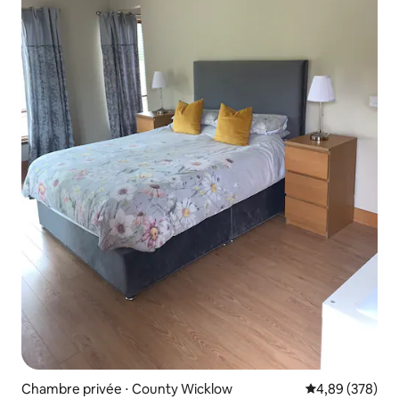
Chambre privée ⋅ County Wicklow
Évaluation moy
4,89 (378)