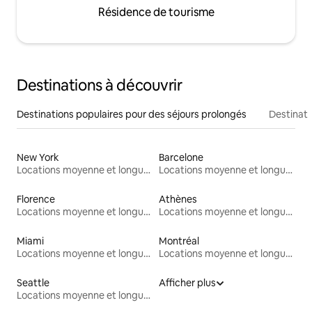
Résidence de tourisme
Destinations à découvrir
Destinations populaires pour des séjours prolongés
Destinati
New York
Barcelone
Locations moyenne et longue durée
Locations moyenne et longue durée
Florence
Athènes
Locations moyenne et longue durée
Locations moyenne et longue durée
Miami
Montréal
Locations moyenne et longue durée
Locations moyenne et longue durée
Seattle
Afficher plus
Locations moyenne et longue durée