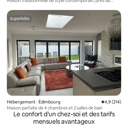
Maison traditionnelle de style contemporain, près de
l'université
Superhôte
Superhôte
Hébergement ⋅ Édimbourg
Évaluation mo
4,9 (214)
Maison parfaite de 4 chambres et 2 salles de bain
Le confort d'un chez-soi et des tarifs
mensuels avantageux