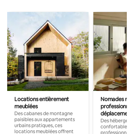
Locations entièrement
Nomades num
meublées
professionnel
déplacement
Des cabanes de montagne
paisibles aux appartements
Des hébergem
urbains pratiques, ces
confortables p
locations meublées offrent
professionnels