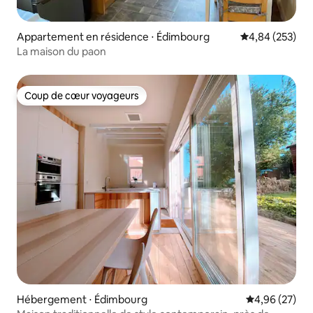
Appartement en résidence ⋅ Édimbourg
Évaluation moy
4,84 (253)
La maison du paon
Coup de cœur voyageurs
Coup de cœur voyageurs
Hébergement ⋅ Édimbourg
Évaluation mo
4,96 (27)