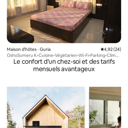
Maison d'hôtes ⋅ Guria
Évaluation mo
4,92 (24)
OshoSumeru K•Cuisine•Végétarien•Wi-Fi•Parking•Clim
Le confort d'un chez-soi et des tarifs
dans les deux chambres
mensuels avantageux