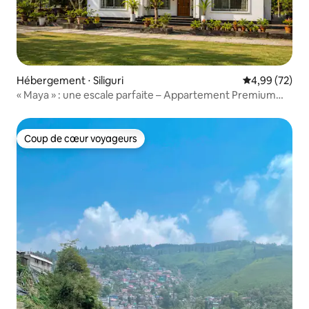
Hébergement ⋅ Siliguri
Évaluation mo
4,99 (72)
« Maya » : une escale parfaite – Appartement Premium
2 chambres, salon et cuisine – Parking privé
Coup de cœur voyageurs
Coup de cœur voyageurs