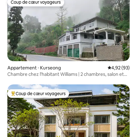
Coup de cœur voyageurs
Coup de cœur voyageurs
Appartement ⋅ Kurseong
Évaluation mo
4,92 (93)
Chambre chez l'habitant Williams | 2 chambres, salon et
cuisine | Petit déjeuner gratuit
Coup de cœur voyageurs
Coups de cœur voyageurs les plus appréciés