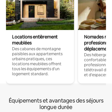
Locations entièrement
Nomades num
meublées
professionnel
déplacement
Des cabanes de montagne
paisibles aux appartements
Des hébergem
urbains pratiques, ces
confortables p
locations meublées offrent
professionnels
tous les équipements d'un
télétravail dis
logement standard.
et d'espaces de
Équipements et avantages des séjours
longue durée