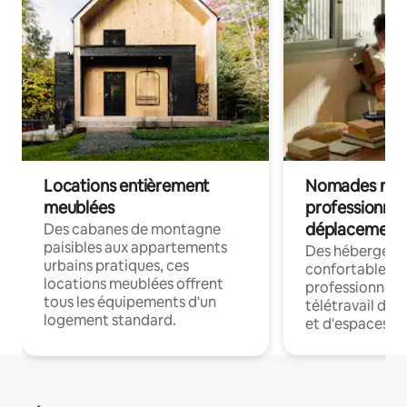
Locations entièrement
Nomades num
meublées
professionnel
déplacement
Des cabanes de montagne
paisibles aux appartements
Des hébergem
urbains pratiques, ces
confortables p
locations meublées offrent
professionnels
tous les équipements d'un
télétravail dis
logement standard.
et d'espaces de