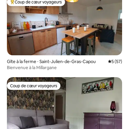
Coup de cœur voyageurs
Coups de cœur voyageurs les plus appréciés
Gîte à la ferme ⋅ Saint-Julien-de-Gras-Capou
Évaluation
5 (57)
Bienvenue à la Millargane
Coup de cœur voyageurs
Coup de cœur voyageurs