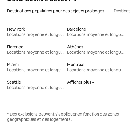
Destinations populaires pour des séjours prolongés
Destinati
New York
Barcelone
Locations moyenne et longue durée
Locations moyenne et longue durée
Florence
Athènes
Locations moyenne et longue durée
Locations moyenne et longue durée
Miami
Montréal
Locations moyenne et longue durée
Locations moyenne et longue durée
Seattle
Afficher plus
Locations moyenne et longue durée
* Des exclusions peuvent s'appliquer en fonction des zones
géographiques et des logements.