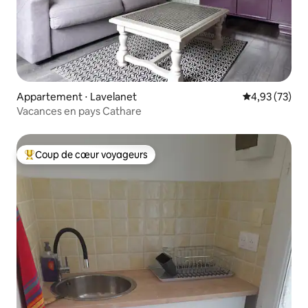
Appartement ⋅ Lavelanet
Évaluation mo
4,93 (73)
Vacances en pays Cathare
Coup de cœur voyageurs
Coups de cœur voyageurs les plus appréciés