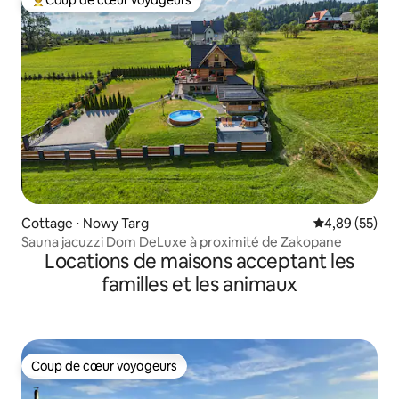
Coup de cœur voyageurs
Coups de cœur voyageurs les plus appréciés
Cottage ⋅ Nowy Targ
Évaluation mo
4,89 (55)
Sauna jacuzzi Dom DeLuxe à proximité de Zakopane
Locations de maisons acceptant les
familles et les animaux
Coup de cœur voyageurs
Coup de cœur voyageurs