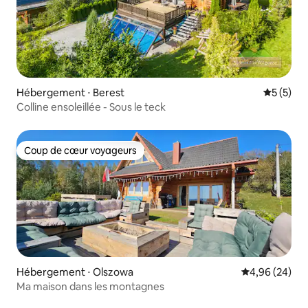
Hébergement ⋅ Berest
Évaluatio
5 (5)
Colline ensoleillée - Sous le teck
Coup de cœur voyageurs
Coup de cœur voyageurs
Hébergement ⋅ Olszowa
Évaluation mo
4,96 (24)
Ma maison dans les montagnes