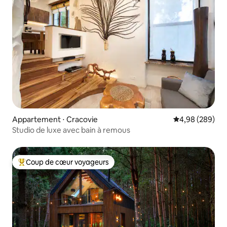
Appartement ⋅ Cracovie
Évaluation moy
4,98 (289)
Studio de luxe avec bain à remous
Coup de cœur voyageurs
Coups de cœur voyageurs les plus appréciés