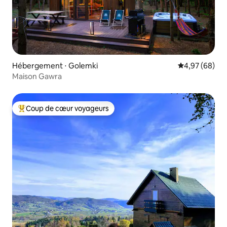
Hébergement ⋅ Golemki
Évaluation mo
4,97 (68)
Maison Gawra
Coup de cœur voyageurs
Coups de cœur voyageurs les plus appréciés