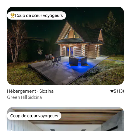
Coup de cœur voyageurs
Coups de cœur voyageurs les plus appréciés
Hébergement ⋅ Sidzina
Évaluation
5 (13)
Green Hill Sidzina
Coup de cœur voyageurs
Coup de cœur voyageurs