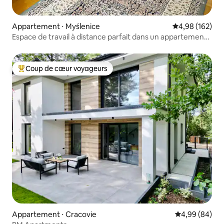
Appartement ⋅ Myślenice
Évaluation moy
4,98 (162)
Espace de travail à distance parfait dans un appartement
ensoleillé
Coup de cœur voyageurs
Coups de cœur voyageurs les plus appréciés
Appartement ⋅ Cracovie
Évaluation mo
4,99 (84)