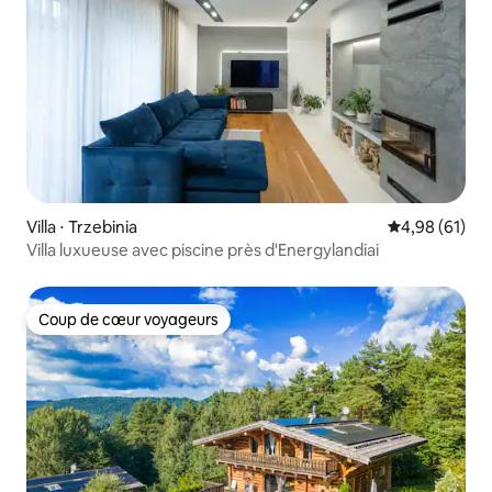
Villa ⋅ Trzebinia
Évaluation mo
4,98 (61)
Villa luxueuse avec piscine près d'Energylandiai
Coup de cœur voyageurs
Coup de cœur voyageurs