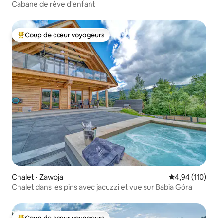
Cabane de rêve d'enfant
Coup de cœur voyageurs
Coups de cœur voyageurs les plus appréciés
Chalet ⋅ Zawoja
Évaluation moy
4,94 (110)
Chalet dans les pins avec jacuzzi et vue sur Babia Góra