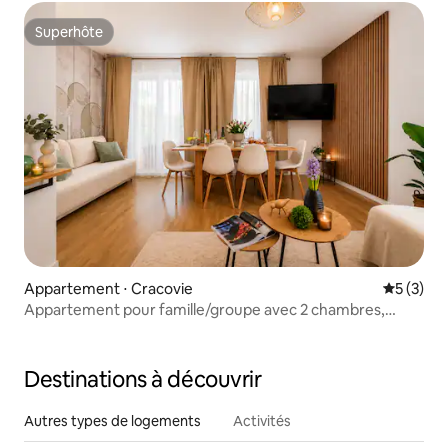
Superhôte
Superhôte
Appartement ⋅ Cracovie
Évaluatio
5 (3)
Appartement pour famille/groupe avec 2 chambres,
piscine et sauna
Destinations à découvrir
Autres types de logements
Activités