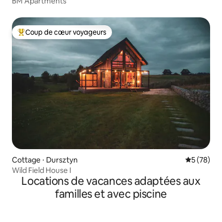
BM Apartments
Coup de cœur voyageurs
Coups de cœur voyageurs les plus appréciés
Cottage ⋅ Dursztyn
Évaluation
5 (78)
Wild Field House I
Locations de vacances adaptées aux
familles et avec piscine