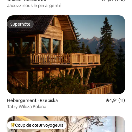
Jacuzzi sous le pin argenté
Superhôte
Superhôte
Hébergement ⋅ Rzepiska
Évaluation m
4,91 (11)
Tatry Wilcza Polana
Coup de cœur voyageurs
Coups de cœur voyageurs les plus appréciés