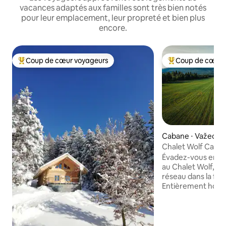
vacances adaptés aux familles sont très bien notés
pour leur emplacement, leur propreté et bien plus
encore.
Coup de cœur voyageurs
Coup de cœur 
Coups de cœur voyageurs les plus appréciés
Coups de cœur vo
Cabane ⋅ Važec
Chalet Wolf Caban
Tatras
Évadez-vous en fa
au Chalet Wolf, u
réseau dans la for
Entièrement hors 
l'énergie solaire (e
consciente de l'éle
nécessaire, un gé
nécessaire). Atte