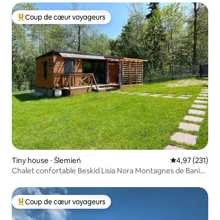
Coup de cœur voyageurs
Coups de cœur voyageurs les plus appréciés
Tiny house ⋅ Ślemień
Évaluation moy
4,97 (231)
Chalet confortable Beskid Lisia Nora Montagnes de Bania
Piscine
Coup de cœur voyageurs
Coups de cœur voyageurs les plus appréciés