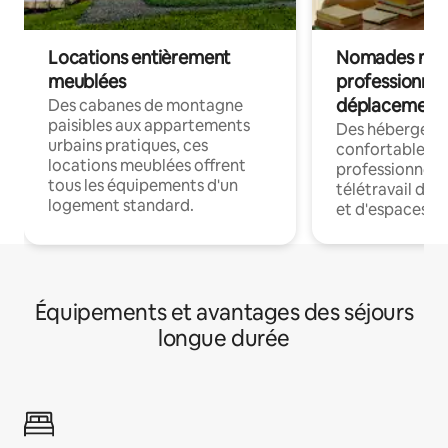
Locations entièrement
Nomades num
meublées
professionnel
déplacement
Des cabanes de montagne
paisibles aux appartements
Des hébergem
urbains pratiques, ces
confortables p
locations meublées offrent
professionnels
tous les équipements d'un
télétravail dis
logement standard.
et d'espaces de
Équipements et avantages des séjours
longue durée