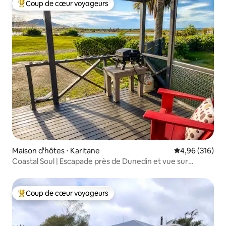
Coup de cœur voyageurs
Coups de cœur voyageurs les plus appréciés
Maison d'hôtes ⋅ Karitane
Évaluation moy
4,96 (316)
Coastal Soul | Escapade près de Dunedin et vue sur
l'océan
Coup de cœur voyageurs
Coups de cœur voyageurs les plus appréciés