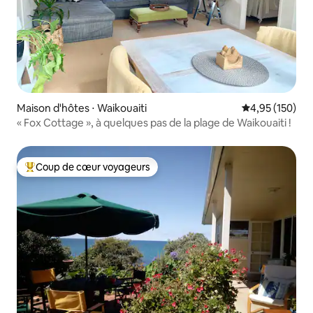
Maison d'hôtes ⋅ Waikouaiti
Évaluation moy
4,95 (150)
« Fox Cottage », à quelques pas de la plage de Waikouaiti !
Coup de cœur voyageurs
Coups de cœur voyageurs les plus appréciés