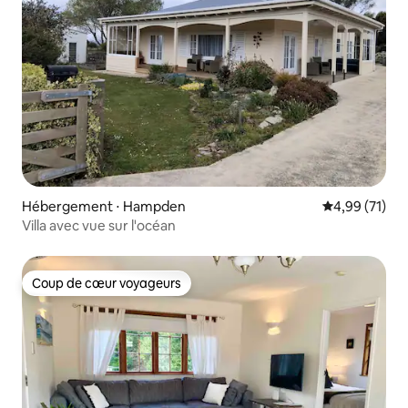
Hébergement ⋅ Hampden
Évaluation mo
4,99 (71)
Villa avec vue sur l'océan
Coup de cœur voyageurs
Coup de cœur voyageurs