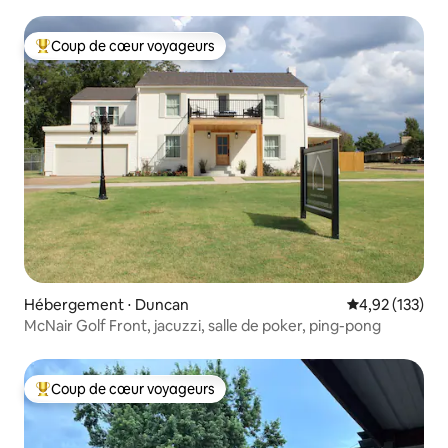
Coup de cœur voyageurs
Coups de cœur voyageurs les plus appréciés
Hébergement ⋅ Duncan
Évaluation moy
4,92 (133)
McNair Golf Front, jacuzzi, salle de poker, ping-pong
Coup de cœur voyageurs
Coups de cœur voyageurs les plus appréciés