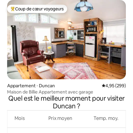
Coup de cœur voyageurs
Coups de cœur voyageurs les plus appréciés
Appartement ⋅ Duncan
Évaluation moy
4,95 (299)
Maison de Billie Appartement avec garage
Quel est le meilleur moment pour visiter
Duncan ?
Mois
Prix moyen
Temp. moy.