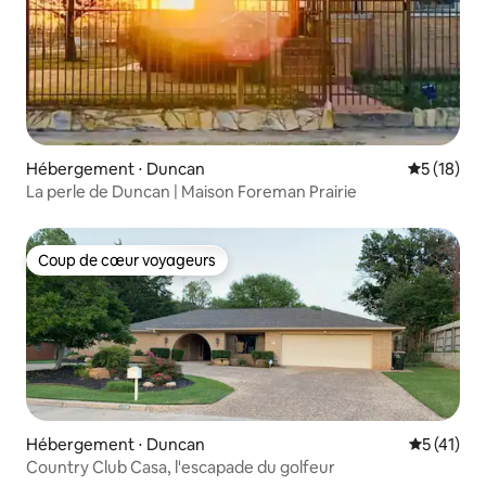
Hébergement ⋅ Duncan
Évaluation
5 (18)
La perle de Duncan | Maison Foreman Prairie
Coup de cœur voyageurs
Coup de cœur voyageurs
Hébergement ⋅ Duncan
Évaluation
5 (41)
Country Club Casa, l'escapade du golfeur