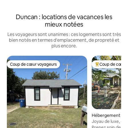
Duncan : locations de vacances les
mieux notées
Les voyageurs sont unanimes : ces logements sont très
bien notés en termes d'emplacement, de propreté et
plus encore.
Coup de cœur voyageurs
Coup de cœur 
Coup de cœur voyageurs
Coups de cœur vo
Hébergement ⋅ D
Joyau de luxe, équ
terrain de golf
Prenez soin de vou