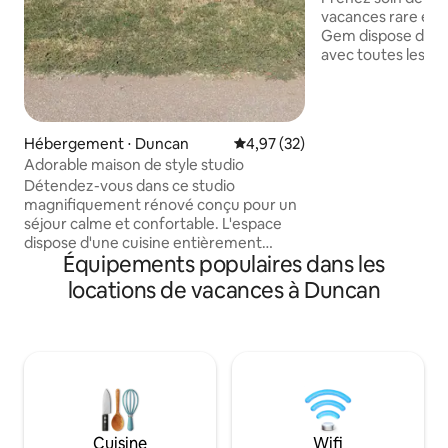
vacances rare et 
Gem dispose de 3
avec toutes les ga
vie exquis conçus
sentiez comme un 
cuisine entièreme
thé, le café ou le 
Hébergement ⋅ Duncan
Évaluation moyenne sur la base
4,97 (32)
2 belles salles d'
Adorable maison de style studio
approvisionnées da
Détendez-vous dans ce studio
buanderie nouvell
magnifiquement rénové conçu pour un
n'est que l'intérieu
séjour calme et confortable. L'espace
extérieur moderne
dispose d'une cuisine entièrement
et familiale entou
Équipements populaires dans les
équipée parfaite pour les repas faits
d'intimité, de mag
maison et d'un support de télévision
et derrière, et plu
locations de vacances à Duncan
pratique pour les repas décontractés.
Profitez d'une nuit de sommeil
reposante sur le lit confortable de taille
normale, avec un futon disponible pour
un espace de couchage supplémentaire.
Pour votre confort, un lave-linge et un
sèche-linge sont disponibles pour les
charges légères (jusqu'à 17 lb). Chaque
Cuisine
Wifi