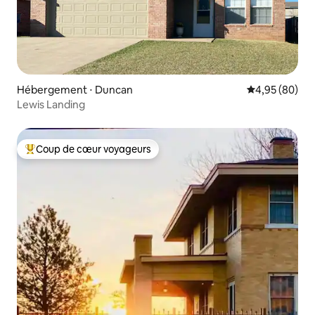
Hébergement ⋅ Duncan
Évaluation mo
4,95 (80)
Lewis Landing
Coup de cœur voyageurs
Coups de cœur voyageurs les plus appréciés