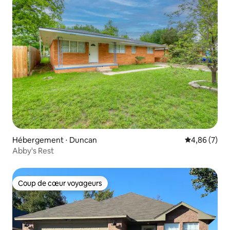
Hébergement ⋅ Duncan
Évaluation m
4,86 (7)
Abby's Rest
Coup de cœur voyageurs
Coup de cœur voyageurs