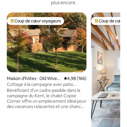
plus encore.
Coup de cœur voyageurs
Coup de cœur 
Coups de cœur voyageurs les plus appréciés
Coups de cœur vo
Maison d'hôtes ⋅ Old Wives
Évaluation moyenne sur la base 
4,98 (166)
Lees
Cottage à la campagne avec patio
donnant sur une prairie
Bénéficiant d'un cadre paisible dans la
campagne du Kent, le chalet Copse
Corner offre un emplacement idéal pour
des vacances relaxantes et une chance
de se détendre. Le chalet est très bien
équipé et meublé à un haut niveau avec
accès à un patio privé donnant sur un