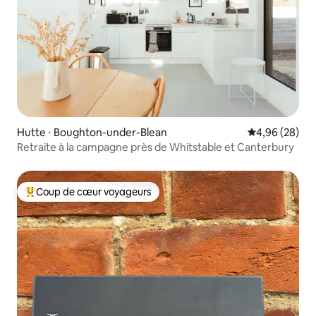
Hutte ⋅ Boughton-under-Blean
Évaluation mo
4,96 (28)
Retraite à la campagne près de Whitstable et Canterbury
Coup de cœur voyageurs
Coups de cœur voyageurs les plus appréciés