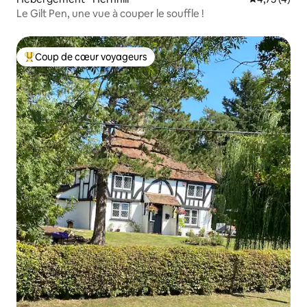
énergique, essayez les promenades et
Le Gilt Pen, une vue à couper le souffle !
les pistes cyclables à proximité. Une
voiture n'est pas indispensable pour
votre séjour car nous sommes à environ
Coup de cœur voyageurs
1 mile de la ligne ferroviaire principale de
Coups de cœur voyageurs les plus appréciés
Chilham. Bien que les trains puissent
être peu nombreux et éloignés, veuillez
vérifier les horaires avant de choisir
cette option.