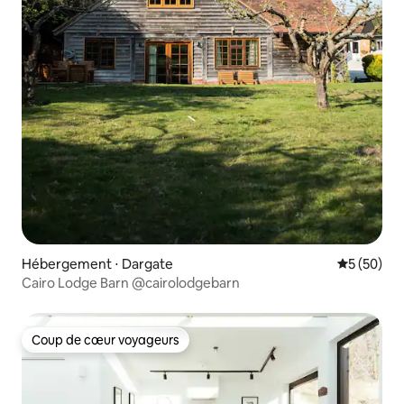
Hébergement ⋅ Dargate
Évaluation
5 (50)
Cairo Lodge Barn @cairolodgebarn
Coup de cœur voyageurs
Coup de cœur voyageurs