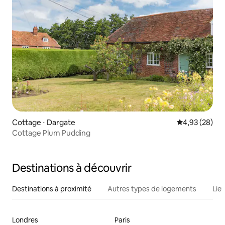
Cottage ⋅ Dargate
Évaluation mo
4,93 (28)
Cottage Plum Pudding
Destinations à découvrir
Destinations à proximité
Autres types de logements
Lie
Londres
Paris