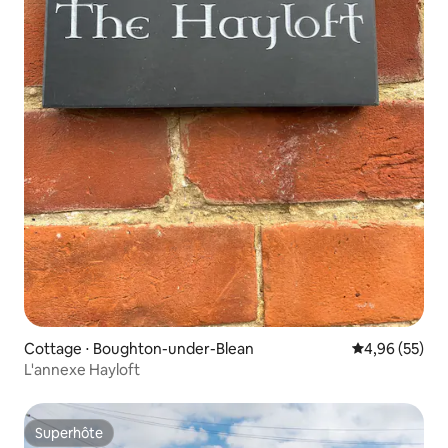
Cottage ⋅ Boughton-under-Blean
Évaluation mo
4,96 (55)
L'annexe Hayloft
Superhôte
Superhôte