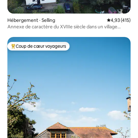
Hébergement ⋅ Selling
Évaluation moy
4,93 (415)
Annexe de caractère du XVIIIe siècle dans un village
tranquille
Coup de cœur voyageurs
Coups de cœur voyageurs les plus appréciés