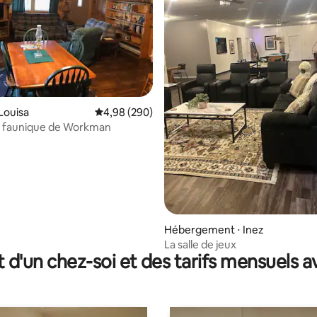
la base de 257 commentaires : 4,94 sur 5
Louisa
Évaluation moyenne sur la base de 290 commen
4,98 (290)
e faunique de Workman
Hébergement ⋅ Inez
La salle de jeux
t d'un chez-soi et des tarifs mensuels 