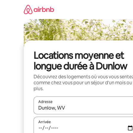
Aller
directement
au
contenu
Locations moyenne et
longue durée à Dunlow
Découvrez des logements où vous vous sente
comme chez vous pour un séjour d'un mois ou
plus.
Adresse
Lorsque les résultats s'affichent, utilisez les flèc
Arrivée