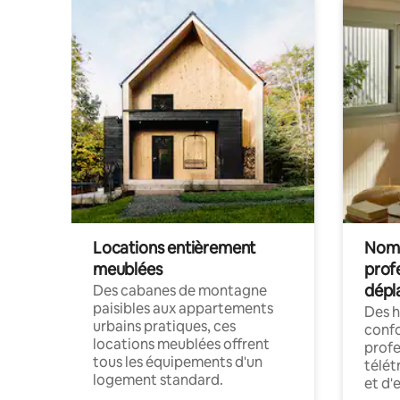
Locations entièrement
Noma
meublées
prof
dépl
Des cabanes de montagne
paisibles aux appartements
Des 
urbains pratiques, ces
confo
locations meublées offrent
profe
tous les équipements d'un
télét
logement standard.
et d'