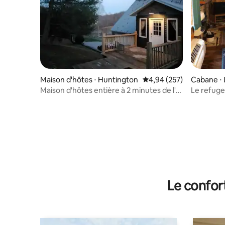
Maison d'hôtes ⋅ Huntington
Évaluation moyenne sur 
4,94 (257)
Cabane ⋅ 
Maison d'hôtes entière à 2 minutes de l'I-
Le refug
64
Le confor