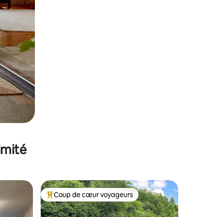
imité
Coup de cœur voyageurs
Coups de cœur voyageurs les plus appréciés