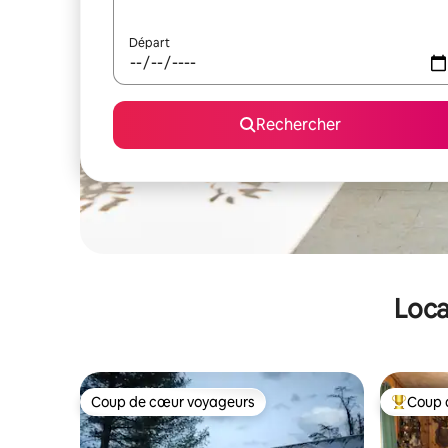
Départ
Rechercher
Loca
Coup de cœur voyageurs
Coup 
Coup de cœur voyageurs
Coups de