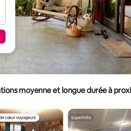
tions moyenne et longue durée à prox
de cœur voyageurs
Superhôte
 cœur voyageurs les plus appréciés
Superhôte