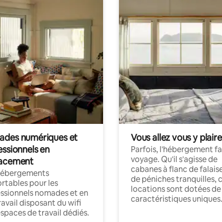
des numériques et
Vous allez vous y plaire
essionnels en
Parfois, l'hébergement fai
voyage. Qu'il s'agisse de
acement
cabanes à flanc de falais
hébergements
de péniches tranquilles, 
rtables pour les
locations sont dotées de
ssionnels nomades et en
caractéristiques uniques
ravail disposant du wifi
espaces de travail dédiés.