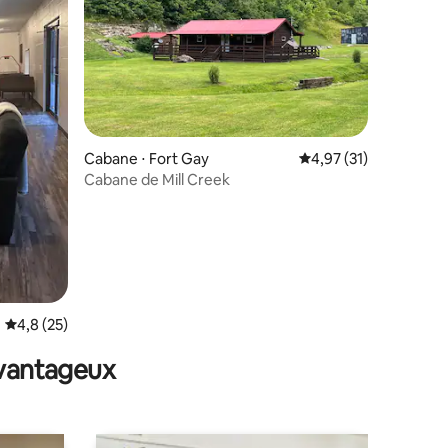
taires : 4,98 sur 5
Cabane ⋅ Fort Gay
Évaluation moyenne su
4,97 (31)
Cabane de Mill Creek
Évaluation moyenne sur la base de 25 commentaires : 4,8 sur 5
4,8 (25)
avantageux