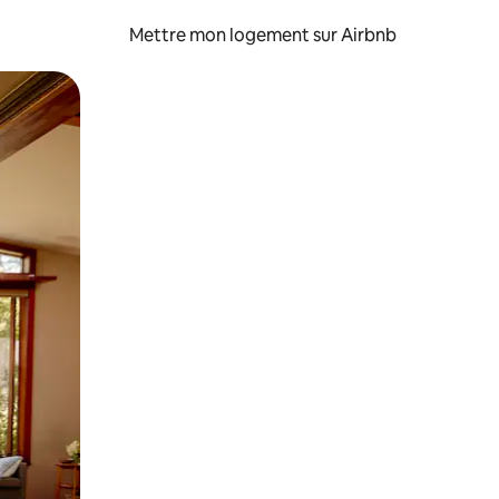
Mettre mon logement sur Airbnb
sant glisser.