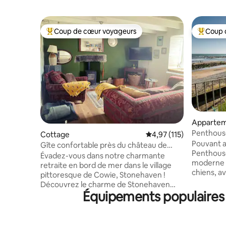
Coup de cœur voyageurs
Coup 
Coups de cœur voyageurs les plus appréciés
Coups de
Appartem
Penthouse
Cottage
Évaluation moyenne sur
4,97 (115)
sur la me
Pouvant ac
Gîte confortable près du château de
Penthous
Dunnottar – Animaux de compagnie
Évadez-vous dans notre charmante
moderne e
acceptés
retraite en bord de mer dans le village
chiens, a
pittoresque de Cowie, Stonehaven !
mer. Profi
Découvrez le charme de Stonehaven
plafonds 
Équipements populaires 
avec son château historique de
apparente
Dunnottar, son port animé et ses
donnant s
délicieuses options de restauration
et lits ju
locale. Que vous soyez ici pour des