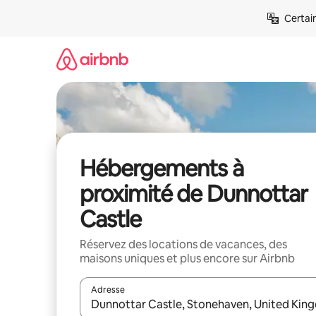
Aller
Certai
directement
au
contenu
Hébergements à
proximité de Dunnottar
Castle
Réservez des locations de vacances, des
maisons uniques et plus encore sur Airbnb
Adresse
Lorsque les résultats s'affichent, utilisez les flèc