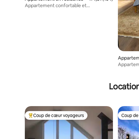
Appartement confortable et
indépendant d'une chambre à Deeside
Appartem
Apparteme
et 2 salle
Location
Coup de cœur voyageurs
Coup de
Coups de cœur voyageurs les plus appréciés
Coup de