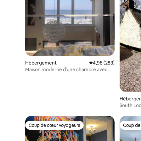
Hébergement
Évaluation moyenne sur 
4,98 (283)
Maison moderne d'une chambre avec
vue sur la mer
Héberge
South Lod
avec accès
Coup de cœur voyageurs
Coup de
Coup de cœur voyageurs
Coup de