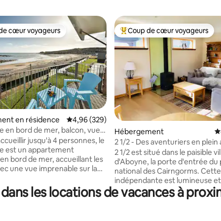
de cœur voyageurs
Coup de cœur voyageurs
 cœur voyageurs les plus appréciés
Coups de cœur voyageurs les p
ent en résidence
Évaluation moyenne sur la base de 329 commen
4,96 (329)
 en bord de mer, balcon, vue
 la base de 115 commentaires : 4,97 sur 5
Hébergement
É
r, chiens bienvenus
cueillir jusqu'à 4 personnes, le
2 1/2 - Des aventuriers en plein 
e est un appartement
invités de mariage
2 1/2 est situé dans le paisible vi
n bord de mer, accueillant les
d'Aboyne, la porte d'entrée du
vec une vue imprenable sur la
national des Cairngorms. Cett
tez d'un balcon privé, de
indépendante est lumineuse et
voûtés avec poutres
dans les locations de vacances à proxi
accueillante, dispose d'un séjou
s et d'un mur de verre
d'un feu de bois, d'un espace de
ur la plage. Chambres doubles
d'une connexion Wi-Fi gratuite.
meaux, salle de bain et salon/salle
Randonnée en colline, baignad