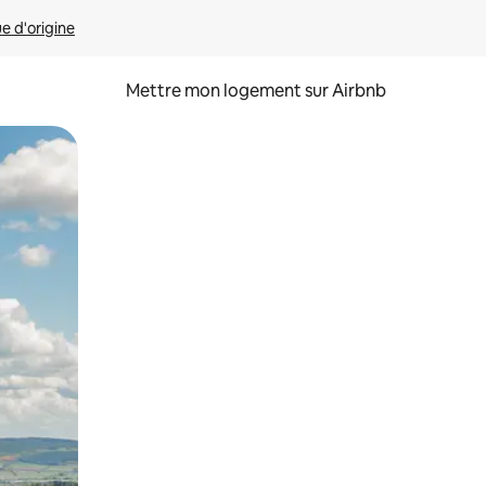
ue d'origine
Mettre mon logement sur Airbnb
sant glisser.