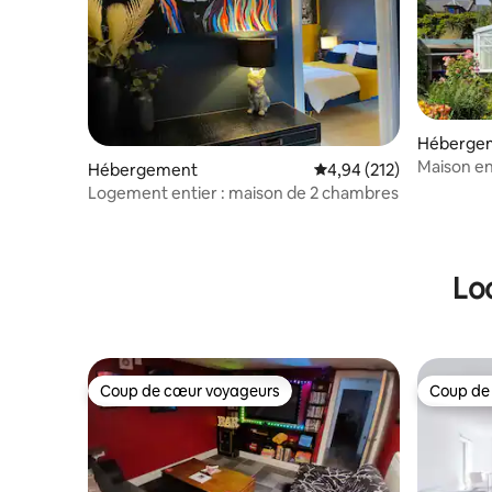
Héberge
Maison e
Hébergement
Évaluation moyenne sur
4,94 (212)
près du ce
Logement entier : maison de 2 chambres
Lo
Coup de cœur voyageurs
Coup de
Coup de cœur voyageurs
Coup de