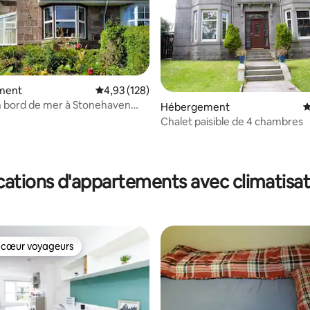
ment
Évaluation moyenne sur la base de 128 comme
4,93 (128)
n bord de mer à Stonehaven
 la base de 212 commentaires : 4,94 sur 5
Hébergement
É
ntre-ville et du port
Chalet paisible de 4 chambres
cations d'appartements avec climatisat
 cœur voyageurs
 cœur voyageurs