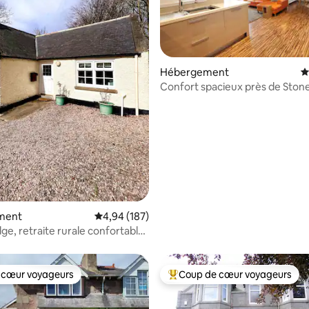
Hébergement
É
Confort spacieux près de Ston
Drumtochty
la base de 283 commentaires : 4,98 sur 5
ment
Évaluation moyenne sur la base de 187 commen
4,94 (187)
ge, retraite rurale confortable
 à la piscine
 cœur voyageurs
Coup de cœur voyageurs
 cœur voyageurs
Coups de cœur voyageurs les p