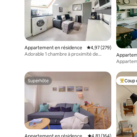
Appartement en résidence
Évaluation moyenne sur 
4,97 (279)
Adorable 1 chambre à proximité de
Appartem
l'hôpital ARI d'Aberdeen
Appartem
chambres 
Superhôte
Coup 
Superhôte
Coups de
Appartement en résidence
Évaluation moyenne sur
4,81 (164)