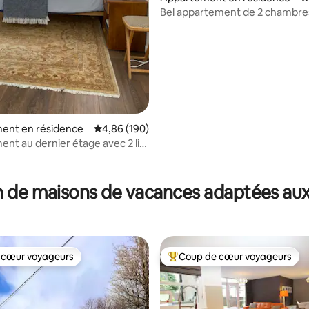
Bel appartement de 2 chambres
centre
ent en résidence
Évaluation moyenne sur la base de 190 commen
4,86 (190)
nt au dernier étage avec 2 lits
s de bain dans le centre-ville
 de maisons de vacances adaptées aux
 cœur voyageurs
Coup de cœur voyageurs
 cœur voyageurs
Coups de cœur voyageurs les p