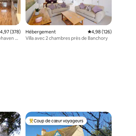
valuation moyenne sur la base de 378 commentaires : 4,97 sur 5
4,97 (378)
Hébergement
Évaluation moyenne sur
4,98 (126)
ehaven et
Villa avec 2 chambres près de Banchory
taires : 4,94 sur 5
Coup de cœur voyageurs
lus appréciés
Coups de cœur voyageurs les plus appréciés