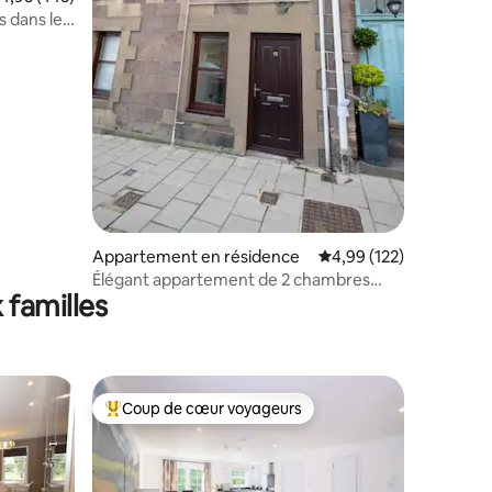
 dans le
taires : 4,86 sur 5
Appartement en résidence
Évaluation moyenne sur
4,99 (122)
Élégant appartement de 2 chambres
 familles
avec vue sur la mer à Stonehaven
Coup de cœur voyageurs
lus appréciés
Coups de cœur voyageurs les plus appréciés