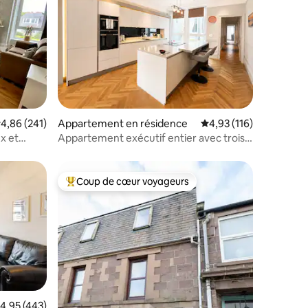
ntaires : 4,92 sur 5
valuation moyenne sur la base de 241 commentaires : 4,86 sur 5
4,86 (241)
Appartement en résidence
Évaluation moyenne sur
4,93 (116)
x et
Appartement exécutif entier avec trois
lits
Coup de cœur voyageurs
lus appréciés
Coups de cœur voyageurs les plus appréciés
valuation moyenne sur la base de 443 commentaires : 4,95 sur 5
4,95 (443)