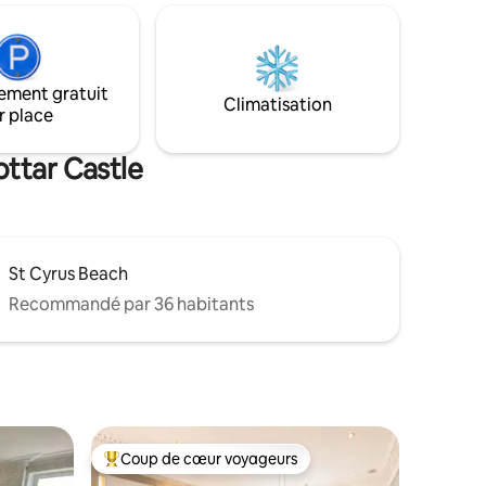
Télévision connectée et Wifi inclus.
orte.
Beaucoup de places de stationnement
 lavage de
dans la rue disponibles. Propriété
sé pour vos
parfaite pour les couples et les familles.
nos
Nous sommes situés au premier étage.
ement gratuit
 riche
Climatisation
r place
i que vous
evenez et
ottar Castle
St Cyrus Beach
Recommandé par 36 habitants
Coup de cœur voyageurs
Coups de cœur voyageurs les plus appréciés