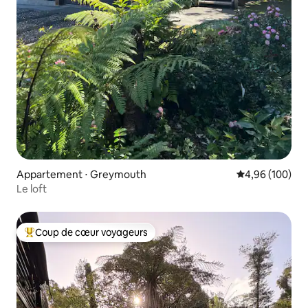
Appartement ⋅ Greymouth
Évaluation moy
4,96 (100)
Le loft
Coup de cœur voyageurs
Coups de cœur voyageurs les plus appréciés