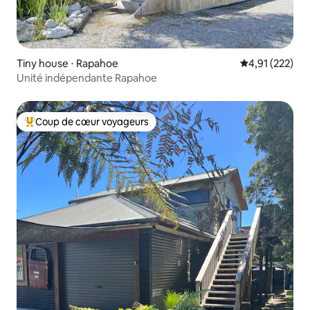
Tiny house ⋅ Rapahoe
Évaluation moy
4,91 (222)
Unité indépendante Rapahoe
Coup de cœur voyageurs
Coups de cœur voyageurs les plus appréciés