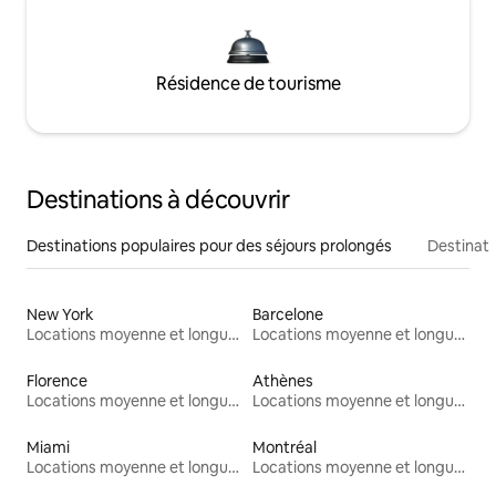
Résidence de tourisme
Destinations à découvrir
Destinations populaires pour des séjours prolongés
Destinati
New York
Barcelone
Locations moyenne et longue durée
Locations moyenne et longue durée
Florence
Athènes
Locations moyenne et longue durée
Locations moyenne et longue durée
Miami
Montréal
Locations moyenne et longue durée
Locations moyenne et longue durée