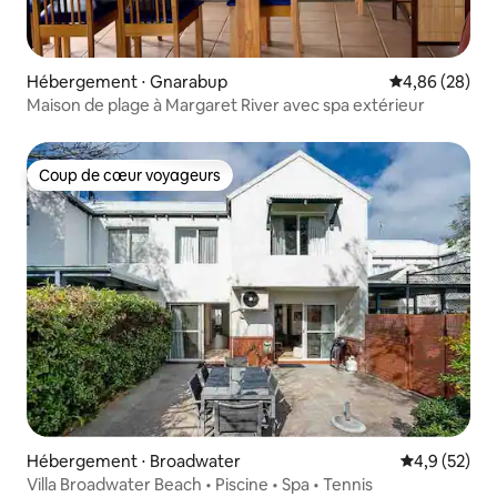
Hébergement ⋅ Gnarabup
Évaluation mo
4,86 (28)
Maison de plage à Margaret River avec spa extérieur
Coup de cœur voyageurs
Coup de cœur voyageurs
Hébergement ⋅ Broadwater
Évaluation m
4,9 (52)
Villa Broadwater Beach • Piscine • Spa • Tennis