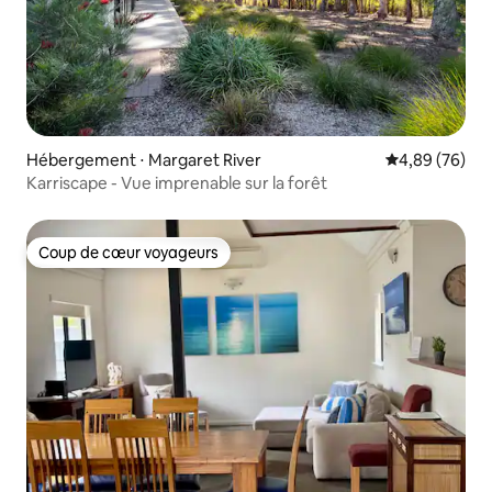
Hébergement ⋅ Margaret River
Évaluation mo
4,89 (76)
Karriscape - Vue imprenable sur la forêt
Coup de cœur voyageurs
Coup de cœur voyageurs