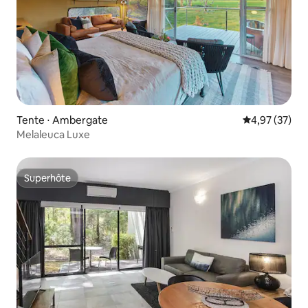
Tente ⋅ Ambergate
Évaluation mo
4,97 (37)
Melaleuca Luxe
Superhôte
Superhôte