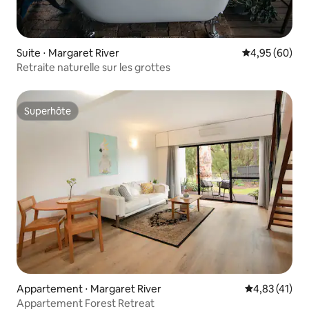
Suite ⋅ Margaret River
Évaluation mo
4,95 (60)
Retraite naturelle sur les grottes
Superhôte
Superhôte
Appartement ⋅ Margaret River
Évaluation mo
4,83 (41)
Appartement Forest Retreat