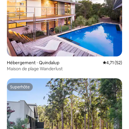
Hébergement ⋅ Quindalup
Évaluation mo
4,71 (52)
Maison de plage Wanderlust
Superhôte
Superhôte