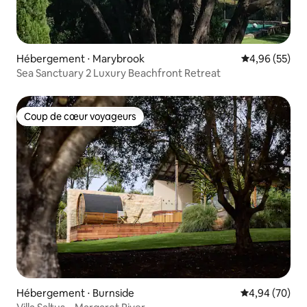
Hébergement ⋅ Marybrook
Évaluation mo
4,96 (55)
Sea Sanctuary 2 Luxury Beachfront Retreat
Coup de cœur voyageurs
Coup de cœur voyageurs
Hébergement ⋅ Burnside
Évaluation mo
4,94 (70)