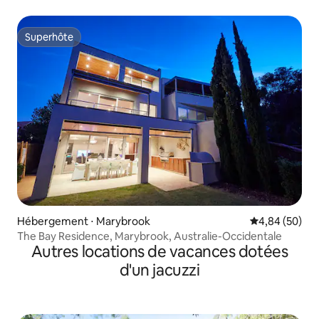
Superhôte
Superhôte
Hébergement ⋅ Marybrook
Évaluation mo
4,84 (50)
The Bay Residence, Marybrook, Australie-Occidentale
Autres locations de vacances dotées
d'un jacuzzi