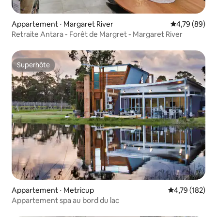
Appartement ⋅ Margaret River
Évaluation mo
4,79 (89)
Retraite Antara - Forêt de Margret - Margaret River
Superhôte
Superhôte
Appartement ⋅ Metricup
Évaluation moy
4,79 (182)
Appartement spa au bord du lac