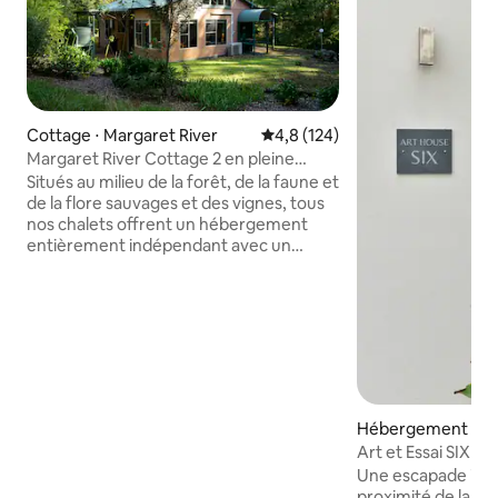
Cottage ⋅ Margaret River
Évaluation moyenne sur la base
4,8 (124)
Margaret River Cottage 2 en pleine
nature.
Situés au milieu de la forêt, de la faune et
de la flore sauvages et des vignes, tous
nos chalets offrent un hébergement
entièrement indépendant avec un
double spa privé à panneaux de pin et
une vue sur la forêt. Situé à 15 minutes
en voiture du centre de la rivière
Margaret, il comprend un parking gratuit
sur place. Les chalets isolés disposent
d'une cuisine complète avec une
cuisinière, un micro-ondes et des
ustensiles de cuisine. Vous pourrez
Hébergement ⋅ Ma
déguster un repas dans le grand espace
ver
Art et Essai SIX
barbecue extérieur. La forêt de
Une escapade incr
Cottages Harmony se trouve à
proximité de la vi