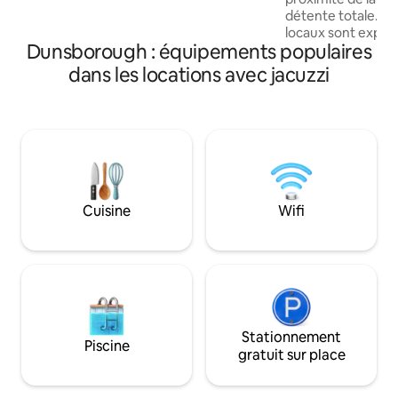
seulement 5 minutes à pied de la forêt
détente totale. Les œuvres d'artistes
de Boranup et à seulement 5 minutes en
locaux sont expos
voiture de Lake Cave.
Dunsborough : équipements populaires
maison, créant u
chaleureuse et boutique. Pr
dans les locations avec jacuzzi
magnifique terras
piscine de plongée
un délicieux spa à 38 °C. 
dispose d'une con
flexible : trois cha
compris une suite 
avec salle de bain pr
réservations pour 
Cuisine
Wifi
fonctionnent com
chambres ; les rés
6 personnes inclue
Stationnement
Piscine
gratuit sur place