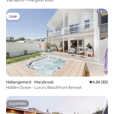
Villa Saltus – Margaret River
Luxe
Luxe
Hébergement ⋅ Marybrook
Évaluation mo
4,96 (85)
Hidden Ocean - Luxury Beachfront Retreat
Superhôte
Superhôte