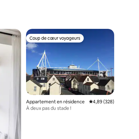
Coup de cœur voyageurs
lus appréciés
Coup de cœur voyageurs
Appartement en résidence
Évaluation moyenne sur
4,89 (328)
À deux pas du stade !
taires : 4,98 sur 5