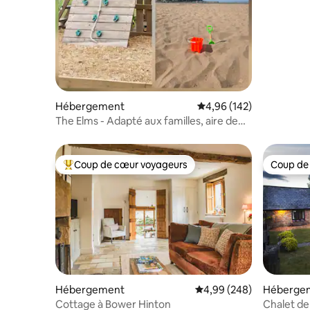
Hébergement
Évaluation moyenne sur 
4,96 (142)
The Elms - Adapté aux familles, aire de
jeux et salle de jeux
Coup de cœur voyageurs
Coup de
Coups de cœur voyageurs les plus appréciés
Coup de
Hébergement
Évaluation moyenne sur 
4,99 (248)
Héberge
Cottage à Bower Hinton
Chalet de