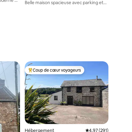
oderne de
Belle maison spacieuse avec parking et
vue sur la mer.
Coup de cœur voyageurs
Coups de cœur voyageurs les plus appréciés
entaires : 4,9 sur 5
Hébergement
Évaluation moyenne sur
4,97 (291)