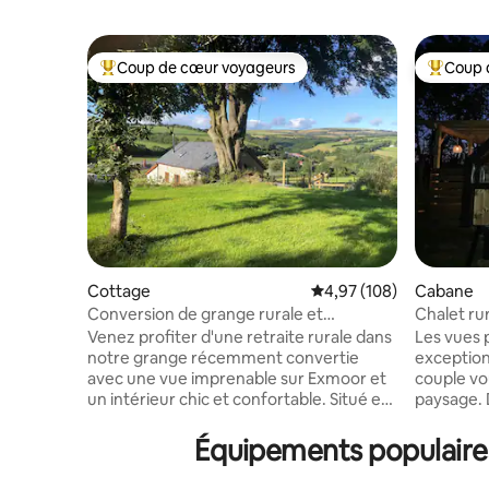
Coup de cœur voyageurs
Coup 
Coups de cœur voyageurs les plus appréciés
Coups de
Cottage
Évaluation moyenne sur 
4,97 (108)
Cabane
Conversion de grange rurale et
Chalet ru
confortable avec une vue imprenable.
Venez profiter d'une retraite rurale dans
Les vues 
notre grange récemment convertie
exception
avec une vue imprenable sur Exmoor et
couple vo
un intérieur chic et confortable. Situé en
paysage.
privé dans une ferme en activité,
canapés c
détendez-vous sur le patio spacieux,
fenêtre o
Équipements populaires
dans le jardin isolé ou dans le jacuzzi de
jacuzzi a
luxe. Chaque chambre dispose d'une
alpagas Plages exceptionnelles du North