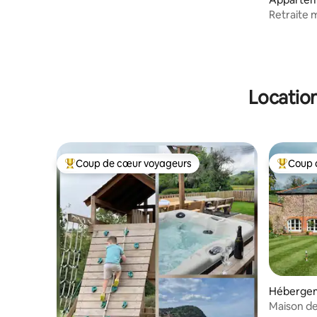
Retraite 
Paisible •
véhicule 
Location
Coup de cœur voyageurs
Coup 
Coups de cœur voyageurs les plus appréciés
Coups de
Héberge
Maison d