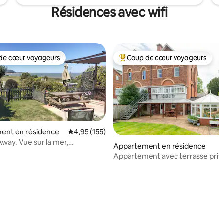
Résidences avec wifi
de cœur voyageurs
Coup de cœur voyageurs
 cœur voyageurs les plus appréciés
Coups de cœur voyageurs les p
ent en résidence
Évaluation moyenne sur la base de 155 comme
4,95 (155)
way. Vue sur la mer,
Appartement en résidence
nt acceptant les animaux de
Appartement avec terrasse pri
ie
jardin