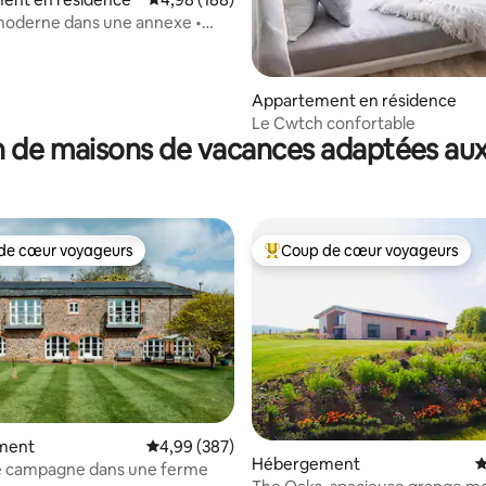
moderne dans une annexe •
 Parking et recharge pour
électrique
Appartement en résidence
Le Cwtch confortable
 de maisons de vacances adaptées aux
de cœur voyageurs
Coup de cœur voyageurs
 cœur voyageurs les plus appréciés
Coups de cœur voyageurs les p
ment
Évaluation moyenne sur la base de 387 commen
4,99 (387)
Hébergement
É
e campagne dans une ferme