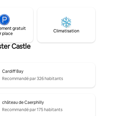
arborée construite dans un chêne de
otify,
400 ans. Cuisinez dans une cuisine
fiter à
entièrement équipée ou profitez de la
din
pluie tout en étant assis dans une chaise
it super
à bascule. Faites une sieste dans un
de votre
hamac, puis détendez-vous devant un
ement gratuit
 baignoire
film avant de vous diriger vers un lit King
Climatisation
r place
 s'agit PAS
Size confortable.
me en
ter Castle
Cardiff Bay
Recommandé par 326 habitants
château de Caerphilly
Recommandé par 175 habitants