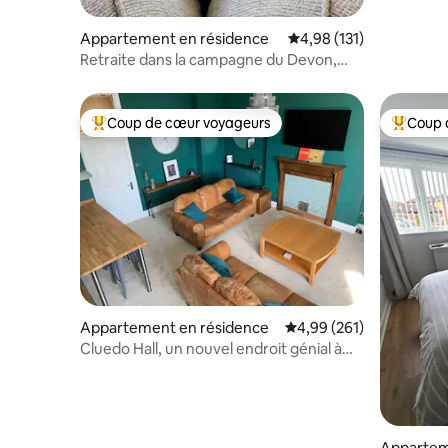
Appartement en résidence
Évaluation moyenne sur
4,98 (131)
Retraite dans la campagne du Devon,
près d’Exeter
Coup de cœur voyageurs
Coup 
Coups de cœur voyageurs les plus appréciés
Coups de
Appartement en résidence
Évaluation moyenne sur 
4,99 (261)
Cluedo Hall, un nouvel endroit génial à
Weston.
Appartem