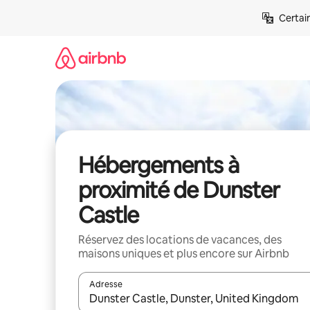
Aller
Certai
directement
au
contenu
Hébergements à
proximité de Dunster
Castle
Réservez des locations de vacances, des
maisons uniques et plus encore sur Airbnb
Adresse
Lorsque les résultats s'affichent, utilisez les flèc