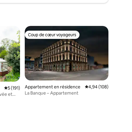
Coup de cœur voyageurs
lus appréciés
Coup de cœur voyageurs
ntaires : 4,95 sur 5
Appartement en résidence
Évaluation moyenne sur
4,94 (108)
Évaluation moyenne sur la base de 191 commentaires : 5 sur 5
5 (191)
La Banque – Appartement
vée et