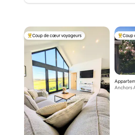
Coup de cœur voyageurs
Coup 
Coups de cœur voyageurs les plus appréciés
Coups de
Appartem
Anchors A
apparteme
compagn