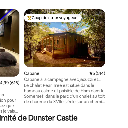
Cottage
Coup de cœur voyageurs
Coup
lus appréciés
Coups de cœur voyageurs les plus appréciés
Coups d
Cottage 
Un chalet
acres bén
bordure d
village m
10 minute
restauran
salons de
(NT). La 
promenade
Cabane
Évaluation moyenne 
5 (514)
mmentaires : 5 sur 5
les lande
Cabane à la campagne avec jacuzzi et
kilomètre
valuation moyenne sur la base de 616 commentaires : 4,99 sur 5
4,99 (616)
terrasse dans les arbres
Le chalet Pear Tree est situé dans le
son terra
hameau calme et paisible de Ham dans le
vapeur. L
ma
Somerset, dans le parc d'un chalet au toit
chalet ad
sion pour
de chaume du XVIIe siècle sur un chemin
accueilli
nsez que
de campagne tranquille entouré d'une
séjour.
s je vais
belle campagne. Détendez-vous dans le
imité de Dunster Castle
jacuzzi après une journée bien remplie
urround
ou partagez un verre sur la terrasse
» (haut de