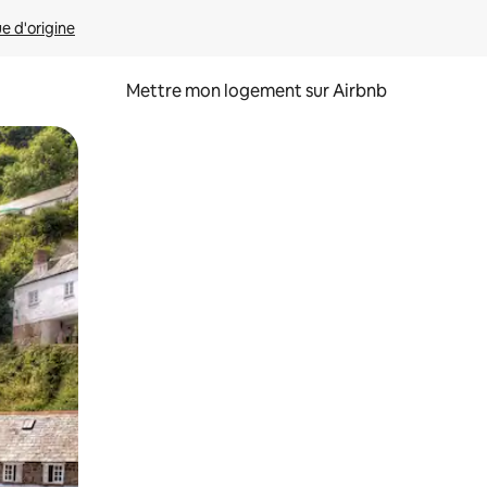
ue d'origine
Mettre mon logement sur Airbnb
sant glisser.