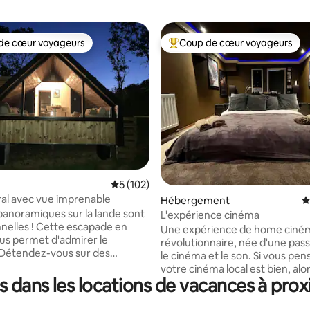
de cœur voyageurs
Coup de cœur voyageurs
 cœur voyageurs les plus appréciés
Coups de cœur voyageurs les p
la base de 108 commentaires : 4,97 sur 5
Évaluation moyenne sur la base de 102 co
5 (102)
ral avec vue imprenable
Hébergement
É
panoramiques sur la lande sont
L'expérience cinéma
nelles ! Cette escapade en
Une expérience de home ciné
us permet d'admirer le
révolutionnaire, née d'une pas
 Détendez-vous sur des
le cinéma et le son. Si vous pe
onfortables en regardant par la
votre cinéma local est bien, alor
u détendez-vous dans le
 dans les locations de vacances à prox
vous faire une vraie surprise ! Vous
vec le foyer. Rencontrez nos
bénéficiez du système audio s
immersif complet « Reference 