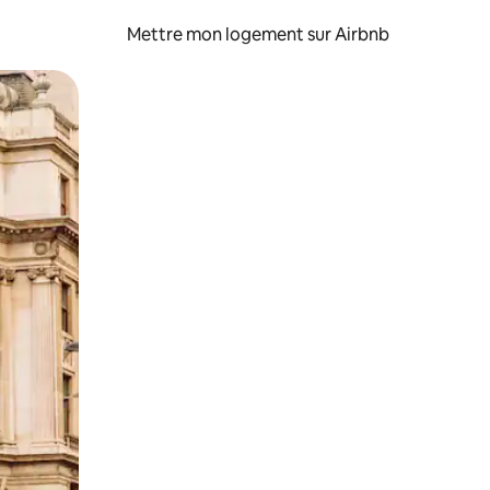
Mettre mon logement sur Airbnb
sant glisser.