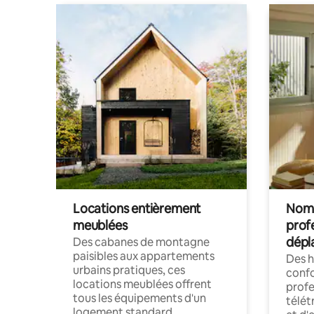
Locations entièrement
Noma
meublées
prof
dépl
Des cabanes de montagne
paisibles aux appartements
Des 
urbains pratiques, ces
confo
locations meublées offrent
profe
tous les équipements d'un
télét
logement standard.