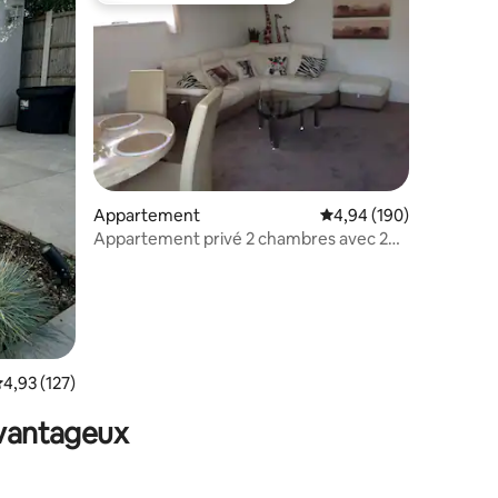
mmentaires : 5 sur 5
Appartement
Évaluation moyenne sur
4,94 (190)
Appartement privé 2 chambres avec 2
chambres.
valuation moyenne sur la base de 127 commentaires : 4,93 sur 5
4,93 (127)
avantageux