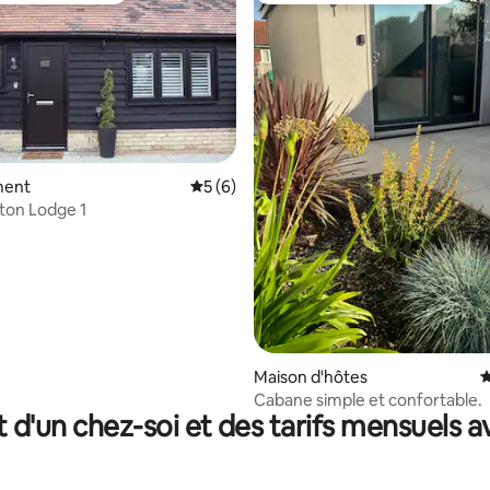
ment
Évaluation moyenne sur la base de 6 co
5 (6)
nton Lodge 1
la base de 387 commentaires : 4,96 sur 5
Maison d'hôtes
É
Cabane simple et confortable.
t d'un chez-soi et des tarifs mensuels 