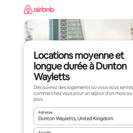
Aller
directement
au
contenu
Locations moyenne et
longue durée à Dunton
Wayletts
Découvrez des logements où vous vous sente
comme chez vous pour un séjour d'un mois ou
plus.
Adresse
Lorsque les résultats s'affichent, utilisez les flèc
Arrivée