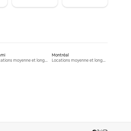
ami
Montréal
Locations moyenne et longue durée
Locations moyenne et longue durée