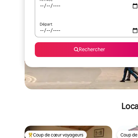
Départ
Rechercher
Loca
Coup de cœur voyageurs
Coup de
Coups de cœur voyageurs les plus appréciés
Coup de