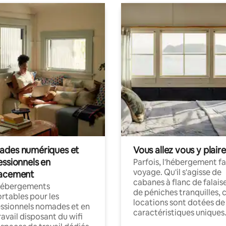
des numériques et
Vous allez vous y plaire
essionnels en
Parfois, l'hébergement fai
voyage. Qu'il s'agisse de
acement
cabanes à flanc de falais
hébergements
de péniches tranquilles, 
rtables pour les
locations sont dotées de
ssionnels nomades et en
caractéristiques uniques
ravail disposant du wifi