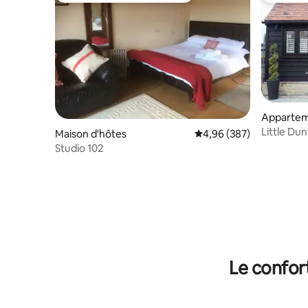
Apparte
Little Du
Maison d'hôtes
Évaluation moyenne sur 
4,96 (387)
Studio 102
Le confor