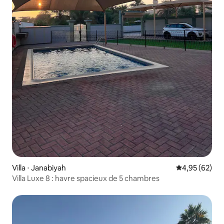
Villa ⋅ Janabiyah
Évaluation mo
4,95 (62)
Villa Luxe 8 : havre spacieux de 5 chambres