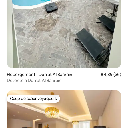
Hébergement ⋅ Durrat Al Bahrain
Évaluation mo
4,89 (36)
Détente à Durrat Al Bahrain
Coup de cœur voyageurs
Coup de cœur voyageurs