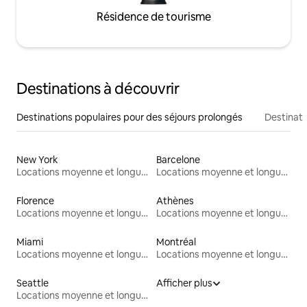
Résidence de tourisme
Destinations à découvrir
Destinations populaires pour des séjours prolongés
Destinati
New York
Barcelone
Locations moyenne et longue durée
Locations moyenne et longue durée
Florence
Athènes
Locations moyenne et longue durée
Locations moyenne et longue durée
Miami
Montréal
Locations moyenne et longue durée
Locations moyenne et longue durée
Seattle
Afficher plus
Locations moyenne et longue durée