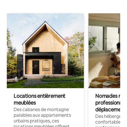
Locations entièrement
Nomades num
meublées
professionnel
déplacement
Des cabanes de montagne
paisibles aux appartements
Des hébergem
urbains pratiques, ces
confortables p
locations meublées offrent