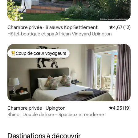
Chambre privée ⋅ Blaauws Kop Settlement
Évaluation mo
4,67 (12)
Hôtel-boutique et spa African Vineyard Upington
Coup de cœur voyageurs
Coups de cœur voyageurs les plus appréciés
Chambre privée ⋅ Upington
Évaluation mo
4,95 (19)
Rhino | Double de luxe – Spacieux et moderne
Destinations à découvrir