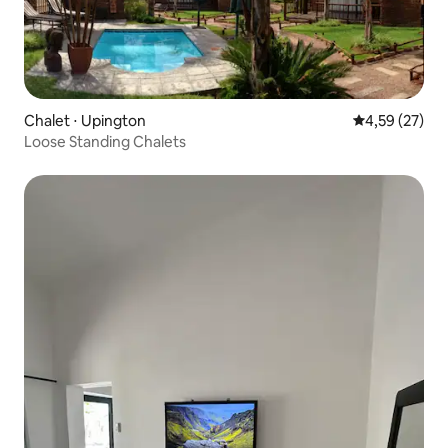
Chalet ⋅ Upington
Évaluation mo
4,59 (27)
Loose Standing Chalets