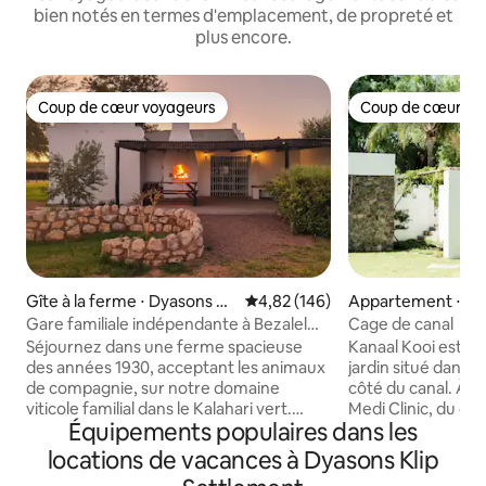
bien notés en termes d'emplacement, de propreté et
plus encore.
Coup de cœur voyageurs
Coup de cœur vo
Coup de cœur voyageurs
Coup de cœur vo
Gîte à la ferme ⋅ Dyasons Kli
Évaluation moyenne sur la base 
4,82 (146)
Appartement ⋅ Up
p Settlement
Gare familiale indépendante à Bezalel
Cage de canal
Estate
Séjournez dans une ferme spacieuse
Kanaal Kooi est un
des années 1930, acceptant les animaux
jardin situé dans u
de compagnie, sur notre domaine
côté du canal. À 5 minutes en voiture de
viticole familial dans le Kalahari vert.
Medi Clinic, du c
Équipements populaires dans les
Parfait pour les familles, les groupes et
Kalahari et de Hoër
les séjours plus longs à la recherche
à 10 minutes en v
locations de vacances à Dyasons Klip
d'intimité, de confort et de vues
Upington et de l'aéroport