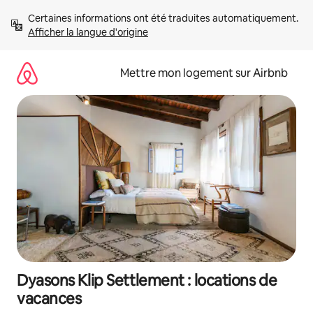
Aller
Certaines informations ont été traduites automatiquement. 
directement
Afficher la langue d'origine
au
contenu
Mettre mon logement sur Airbnb
Dyasons Klip Settlement : locations de
vacances