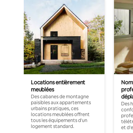
Locations entièrement
Noma
meublées
prof
dépl
Des cabanes de montagne
paisibles aux appartements
Des 
urbains pratiques, ces
confo
locations meublées offrent
profe
tous les équipements d'un
télét
logement standard.
et d'