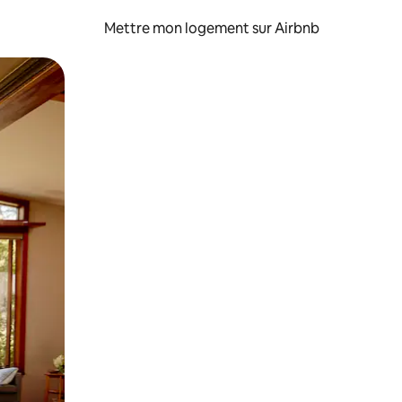
Mettre mon logement sur Airbnb
sant glisser.