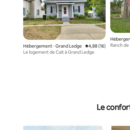
Hébergem
Ranch de
Hébergement ⋅ Grand Ledge
Évaluation moyenne su
4,88 (16)
Le logement de Cait à Grand Ledge
Le confor