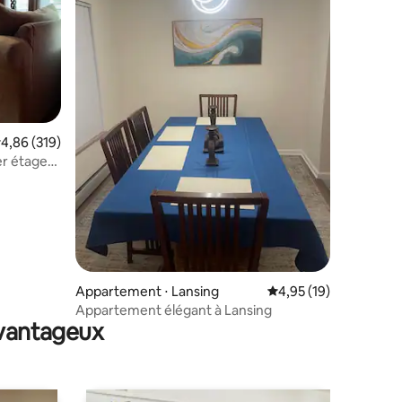
entaires : 4,9 sur 5
valuation moyenne sur la base de 319 commentaires : 4,86 sur 5
4,86 (319)
er étage
e ville
Appartement ⋅ Lansing
Évaluation moyenne su
4,95 (19)
Appartement élégant à Lansing
avantageux