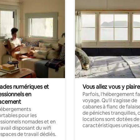
des numériques et
Vous allez vous y plaire
essionnels en
Parfois, l'hébergement fai
voyage. Qu'il s'agisse de
acement
cabanes à flanc de falais
hébergements
de péniches tranquilles, 
rtables pour les
locations sont dotées de
ssionnels nomades et en
caractéristiques uniques
ravail disposant du wifi
espaces de travail dédiés.