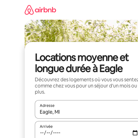
Aller
directement
au
contenu
Locations moyenne et
longue durée à Eagle
Découvrez des logements où vous vous sente
comme chez vous pour un séjour d'un mois ou
plus.
Adresse
Lorsque les résultats s'affichent, utilisez les flèc
Arrivée