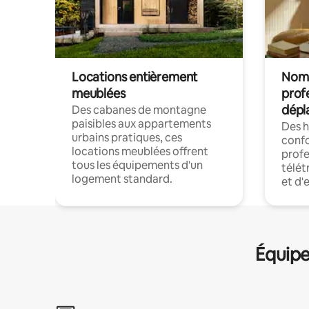
Locations entièrement
Noma
meublées
prof
dépl
Des cabanes de montagne
paisibles aux appartements
Des 
urbains pratiques, ces
confo
locations meublées offrent
profe
tous les équipements d'un
télét
logement standard.
et d'
Équipe