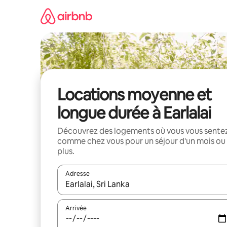
Aller
directement
au
contenu
Locations moyenne et
longue durée à Earlalai
Découvrez des logements où vous vous sente
comme chez vous pour un séjour d'un mois ou
plus.
Adresse
Lorsque les résultats s'affichent, utilisez les flèc
Arrivée