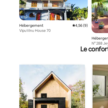
Hébergement
Évaluation moyenne s
4,56 (9)
VipuVinu House 70
Hébergem
N° 288 Je
Le confor