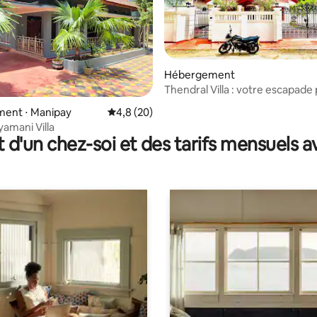
ur la base de 9 commentaires : 4,56 sur 5
Hébergement
Thendral Villa : votre escapade 
Jaffna
ent ⋅ Manipay
Évaluation moyenne sur la base de 20 comm
4,8 (20)
yamani Villa
t d'un chez-soi et des tarifs mensuels 