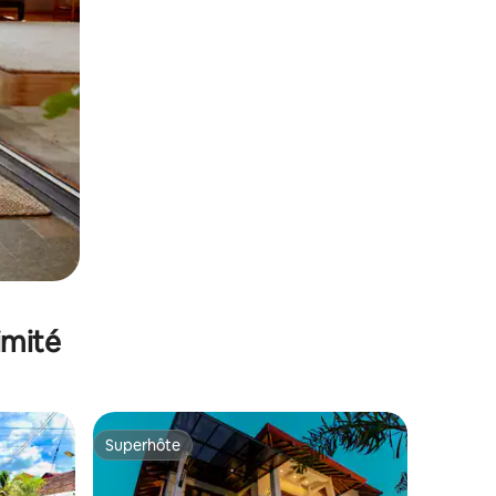
imité
Superhôte
Superhôte