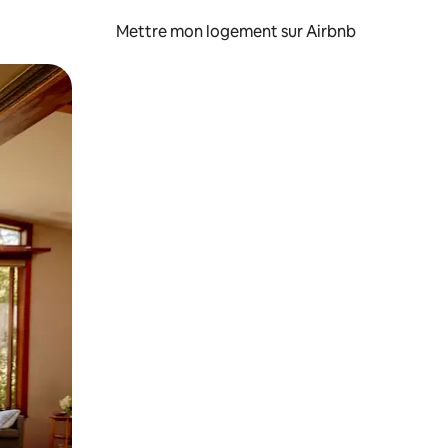
Mettre mon logement sur Airbnb
sant glisser.