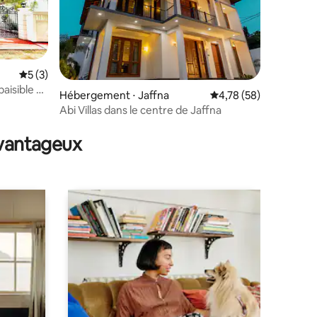
Évaluation moyenne sur la base de 3 commentaires : 5 sur 5
5 (3)
paisible à
Hébergement ⋅ Jaffna
Évaluation moyenne su
4,78 (58)
Abi Villas dans le centre de Jaffna
entaires : 4,8 sur 5
avantageux