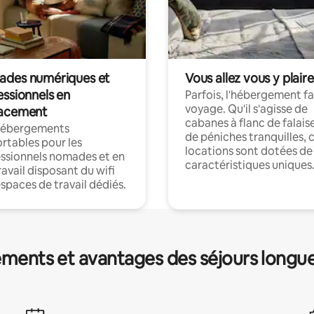
des numériques et
Vous allez vous y plaire
essionnels en
Parfois, l'hébergement fai
voyage. Qu'il s'agisse de
acement
cabanes à flanc de falais
hébergements
de péniches tranquilles, 
rtables pour les
locations sont dotées de
ssionnels nomades et en
caractéristiques uniques
ravail disposant du wifi
espaces de travail dédiés.
ments et avantages des séjours longu