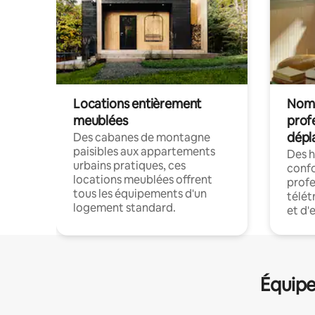
Locations entièrement
Noma
meublées
prof
dépl
Des cabanes de montagne
paisibles aux appartements
Des 
urbains pratiques, ces
confo
locations meublées offrent
profe
tous les équipements d'un
télét
logement standard.
et d'
Équipe