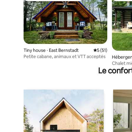
Tiny house ⋅ East Bernstadt
Évaluation moyenne
5 (51)
Petite cabane, animaux et VTT acceptés
Hébergem
Chalet mi
Le confor
compagnie