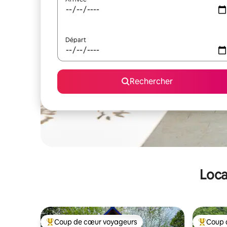
Départ
Rechercher
Loca
Coup de cœur voyageurs
Coup 
Coups de cœur voyageurs les plus appréciés
Coups de