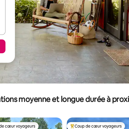
tions moyenne et longue durée à prox
de cœur voyageurs
Coup de cœur voyageurs
 cœur voyageurs les plus appréciés
Coups de cœur voyageurs les p