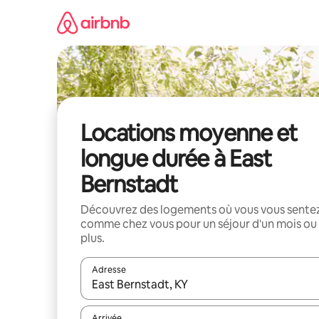
Aller
directement
au
contenu
Locations moyenne et
longue durée à East
Bernstadt
Découvrez des logements où vous vous sente
comme chez vous pour un séjour d'un mois ou
plus.
Adresse
Lorsque les résultats s'affichent, utilisez les flèc
Arrivée