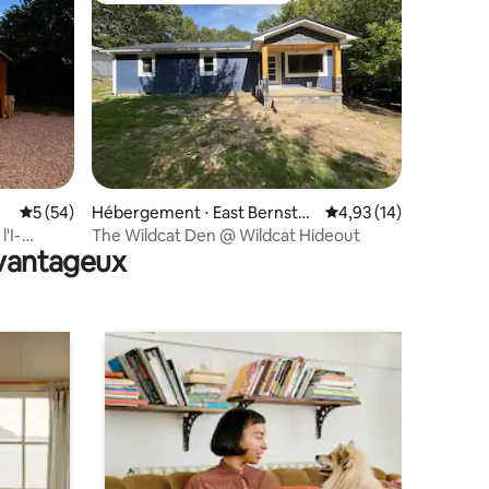
ntaires : 4,98 sur 5
Évaluation moyenne sur la base de 54 commentaires : 5 sur 5
5 (54)
Hébergement ⋅ East Bernstad
Évaluation moyenne su
4,93 (14)
t
'I-
The Wildcat Den @ Wildcat Hideout
avantageux
acité
s