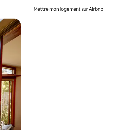
Mettre mon logement sur Airbnb
sant glisser.