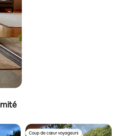
imité
Coup de cœur voyageurs
lus appréciés
Coup de cœur voyageurs