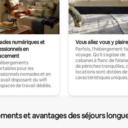
des numériques et
Vous allez vous y plaire
essionnels en
Parfois, l'hébergement fai
voyage. Qu'il s'agisse de
acement
cabanes à flanc de falais
hébergements
de péniches tranquilles, 
rtables pour les
locations sont dotées de
ssionnels nomades et en
caractéristiques uniques
ravail disposant du wifi
espaces de travail dédiés.
ments et avantages des séjours longu