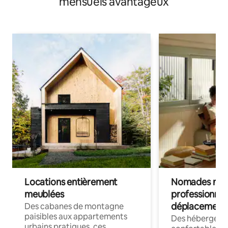
mensuels avantageux
Locations entièrement
Nomades num
meublées
professionnel
déplacement
Des cabanes de montagne
paisibles aux appartements
Des hébergem
urbains pratiques, ces