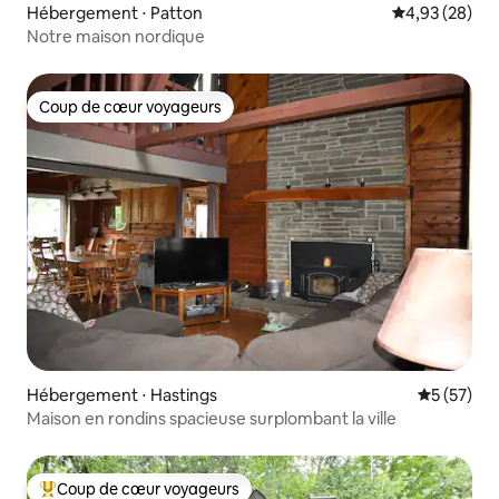
Hébergement ⋅ Patton
Évaluation mo
4,93 (28)
Notre maison nordique
Coup de cœur voyageurs
Coup de cœur voyageurs
Hébergement ⋅ Hastings
Évaluation
5 (57)
Maison en rondins spacieuse surplombant la ville
Coup de cœur voyageurs
Coups de cœur voyageurs les plus appréciés