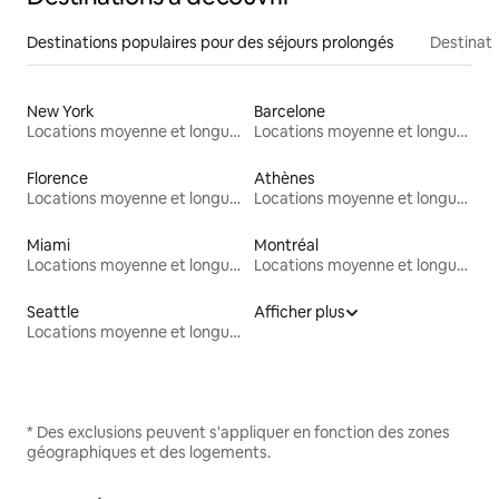
Destinations populaires pour des séjours prolongés
Destinati
New York
Barcelone
Locations moyenne et longue durée
Locations moyenne et longue durée
Florence
Athènes
Locations moyenne et longue durée
Locations moyenne et longue durée
Miami
Montréal
Locations moyenne et longue durée
Locations moyenne et longue durée
Seattle
Afficher plus
Locations moyenne et longue durée
* Des exclusions peuvent s'appliquer en fonction des zones
géographiques et des logements.