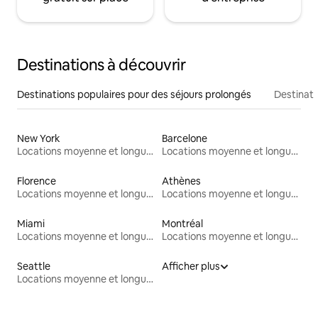
Destinations à découvrir
Destinations populaires pour des séjours prolongés
Destinati
New York
Barcelone
Locations moyenne et longue durée
Locations moyenne et longue durée
Florence
Athènes
Locations moyenne et longue durée
Locations moyenne et longue durée
Miami
Montréal
Locations moyenne et longue durée
Locations moyenne et longue durée
Seattle
Afficher plus
Locations moyenne et longue durée