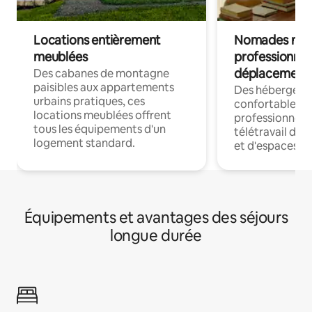
Locations entièrement
Nomades num
meublées
professionnel
déplacement
Des cabanes de montagne
paisibles aux appartements
Des hébergem
urbains pratiques, ces
confortables p
locations meublées offrent
professionnels
tous les équipements d'un
télétravail dis
logement standard.
et d'espaces de
Équipements et avantages des séjours
longue durée