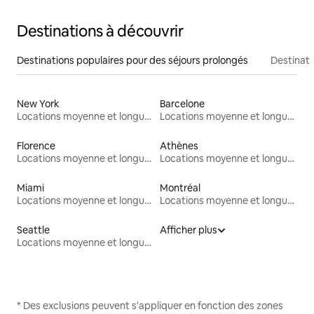
Destinations à découvrir
Destinations populaires pour des séjours prolongés
Destinati
New York
Barcelone
Locations moyenne et longue durée
Locations moyenne et longue durée
Florence
Athènes
Locations moyenne et longue durée
Locations moyenne et longue durée
Miami
Montréal
Locations moyenne et longue durée
Locations moyenne et longue durée
Seattle
Afficher plus
Locations moyenne et longue durée
* Des exclusions peuvent s'appliquer en fonction des zones