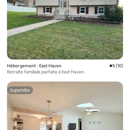
Hébergement ⋅ East Haven
Évaluation
5 (10)
Retraite familiale parfaite à East Haven
Superhôte
Superhôte