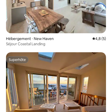
Hébergement ⋅ New Haven
Évaluation 
4,8 (5)
Séjour Coastal Landing
Superhôte
Superhôte