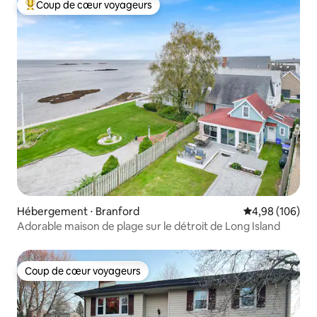
Coup de cœur voyageurs
Coups de cœur voyageurs les plus appréciés
Hébergement ⋅ Branford
Évaluation moy
4,98 (106)
Adorable maison de plage sur le détroit de Long Island
Coup de cœur voyageurs
Coup de cœur voyageurs