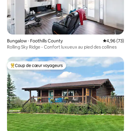
Bungalow ⋅ Foothills County
Évaluation mo
4,96 (73)
Rolling Sky Ridge - Confort luxueux au pied des collines
Coup de cœur voyageurs
Coups de cœur voyageurs les plus appréciés