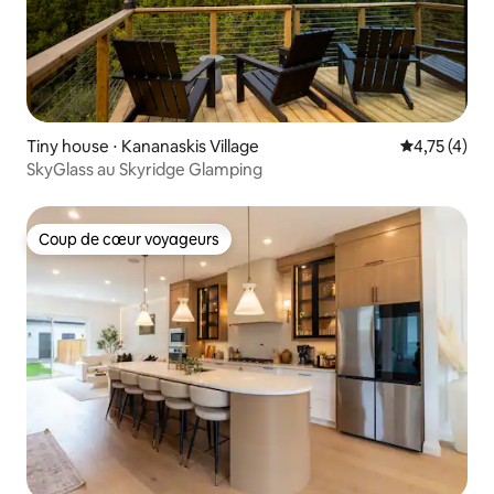
Tiny house ⋅ Kananaskis Village
Évaluation m
4,75 (4)
SkyGlass au Skyridge Glamping
Coup de cœur voyageurs
Coup de cœur voyageurs