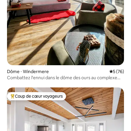
Dôme ⋅ Windermere
Évaluation
5 (76)
Combattez l'ennui dans le dôme des ours au complexe
hôtelier Winderdome
Coup de cœur voyageurs
Coups de cœur voyageurs les plus appréciés