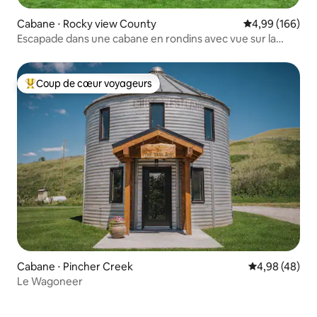
Cabane ⋅ Rocky view County
Évaluation moy
4,99 (166)
Escapade dans une cabane en rondins avec vue sur la
montagne
Coup de cœur voyageurs
Coups de cœur voyageurs les plus appréciés
Cabane ⋅ Pincher Creek
Évaluation mo
4,98 (48)
Le Wagoneer