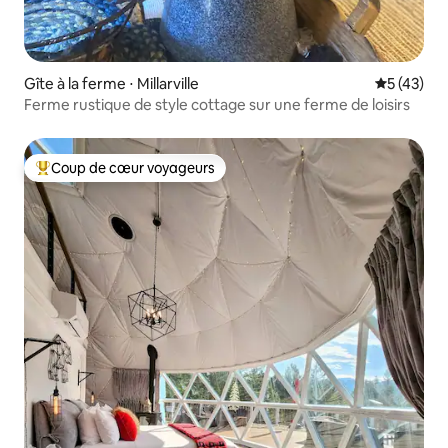
Gîte à la ferme ⋅ Millarville
Évaluation
5 (43)
Ferme rustique de style cottage sur une ferme de loisirs
Coup de cœur voyageurs
Coups de cœur voyageurs les plus appréciés