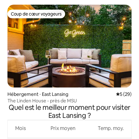
Coup de cœur voyageurs
Coup de cœur voyageurs
Hébergement ⋅ East Lansing
Évaluation
5 (29)
The Linden House - près de MSU
Quel est le meilleur moment pour visiter
East Lansing ?
Mois
Prix moyen
Temp. moy.