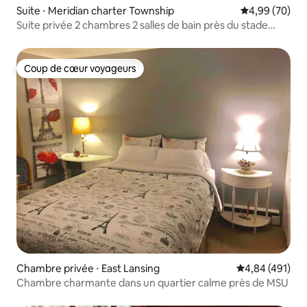
Suite ⋅ Meridian charter Township
Évaluation mo
4,99 (70)
Suite privée 2 chambres 2 salles de bain près du stade
MSU
Coup de cœur voyageurs
Coup de cœur voyageurs
Chambre privée ⋅ East Lansing
Évaluation moy
4,84 (491)
Chambre charmante dans un quartier calme près de MSU