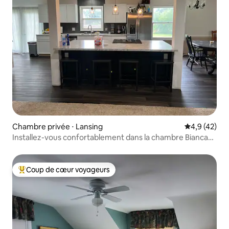
Chambre privée ⋅ Lansing
Évaluation m
4,9 (42)
Installez-vous confortablement dans la chambre Bianca
avec lit Queen Size
Coup de cœur voyageurs
Coups de cœur voyageurs les plus appréciés