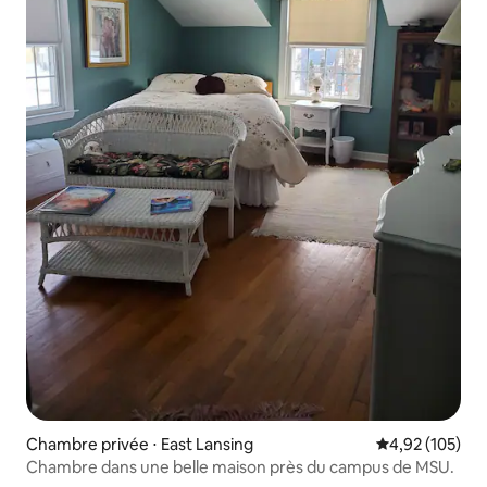
Chambre privée ⋅ East Lansing
Évaluation moy
4,92 (105)
Chambre dans une belle maison près du campus de MSU.