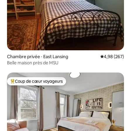
Chambre privée ⋅ East Lansing
Évaluation moy
4,98 (267)
Belle maison près de MSU
Coup de cœur voyageurs
Coups de cœur voyageurs les plus appréciés