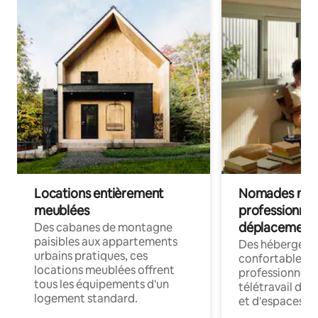
Locations entièrement
Nomades num
meublées
professionnel
déplacement
Des cabanes de montagne
paisibles aux appartements
Des hébergem
urbains pratiques, ces
confortables p
locations meublées offrent
professionnels
tous les équipements d'un
télétravail dis
logement standard.
et d'espaces de