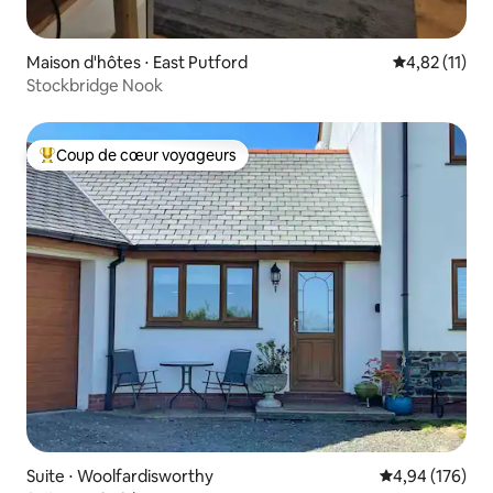
Maison d'hôtes ⋅ East Putford
Évaluation mo
4,82 (11)
Stockbridge Nook
Coup de cœur voyageurs
Coups de cœur voyageurs les plus appréciés
Suite ⋅ Woolfardisworthy
Évaluation moy
4,94 (176)