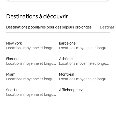
Destinations à découvrir
Destinations populaires pour des séjours prolongés
Destinati
New York
Barcelone
Locations moyenne et longue durée
Locations moyenne et longue durée
Florence
Athènes
Locations moyenne et longue durée
Locations moyenne et longue durée
Miami
Montréal
Locations moyenne et longue durée
Locations moyenne et longue durée
Seattle
Afficher plus
Locations moyenne et longue durée