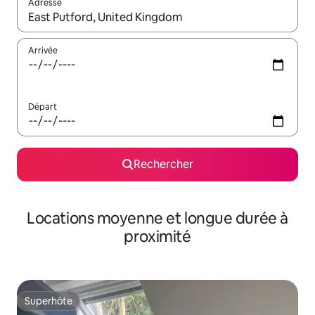
Adresse
Lorsque les résultats s'affichent, utilisez les flèches vers le hau
Arrivée
Départ
Rechercher
Locations moyenne et longue durée à
proximité
Superhôte
Superhôte