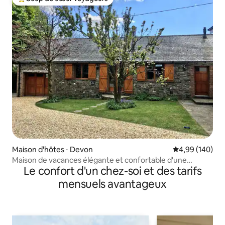
Coups de cœur voyageurs les plus appréciés
Maison d'hôtes ⋅ Devon
Évaluation moy
4,99 (140)
Maison de vacances élégante et confortable d'une
Le confort d'un chez-soi et des tarifs
chambre
mensuels avantageux