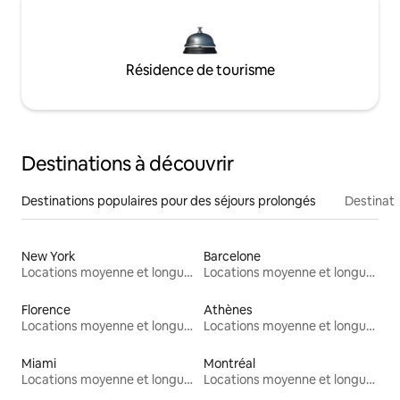
Résidence de tourisme
Destinations à découvrir
Destinations populaires pour des séjours prolongés
Destinati
New York
Barcelone
Locations moyenne et longue durée
Locations moyenne et longue durée
Florence
Athènes
Locations moyenne et longue durée
Locations moyenne et longue durée
Miami
Montréal
Locations moyenne et longue durée
Locations moyenne et longue durée