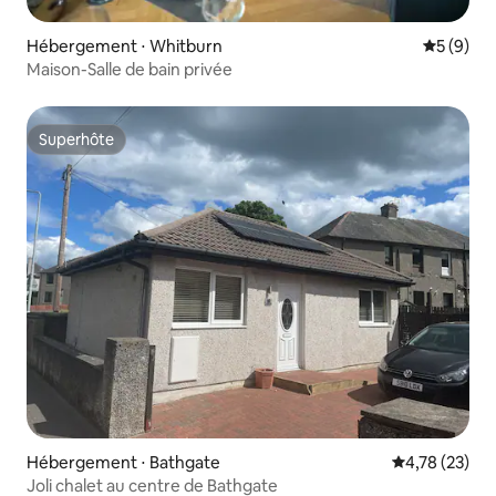
Hébergement ⋅ Whitburn
Évaluatio
5 (9)
Maison-Salle de bain privée
Superhôte
Superhôte
Hébergement ⋅ Bathgate
Évaluation mo
4,78 (23)
Joli chalet au centre de Bathgate