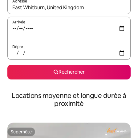
Adresse
Lorsque les résultats s'affichent, utilisez les flèches vers le hau
Arrivée
Départ
Rechercher
Locations moyenne et longue durée à
proximité
Superhôte
Superhôte