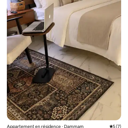
Appartement en résidence ⋅ Dammam
Évaluatio
5 (7)