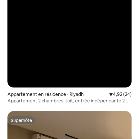
Appartement en résidence ⋅ Riyadh
Évaluation mo
4,92 (24)
Appartement 2 chambres, toit, entrée indépendante 2
chambres, toit, arrivée autonome
Superhôte
Superhôte