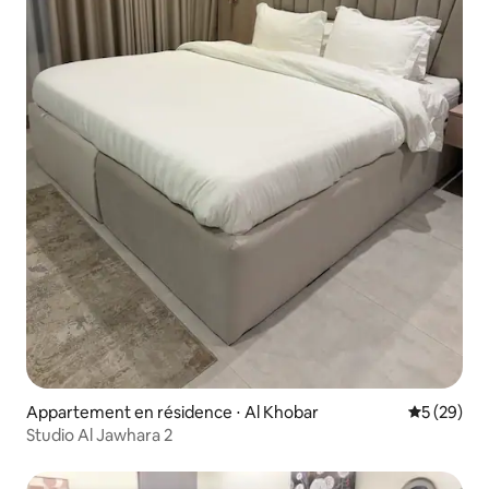
Appartement en résidence ⋅ Al Khobar
Évaluation
5 (29)
Studio Al Jawhara 2