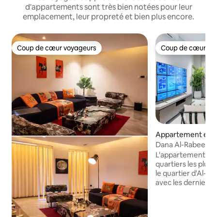
d'appartements sont très bien notées pour leur
emplacement, leur propreté et bien plus encore.
Coup de cœur voyageurs
Coup de cœur vo
Coup de cœur voyageurs
Coup de cœur vo
Appartement en r
⋅ Riyadh
Dana Al-Rabee |8|
L'appartement est 
quartiers les plus 
le quartier d'Al-Ra
avec les derniers 
contient un écran 
pouces, une conne
débit et une mach