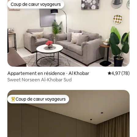
Coup de cœur voyageurs
Coup de cœur voyageurs
Appartement en résidence ⋅ Al Khobar
Évaluation mo
4,97 (78)
Sweet Norseen Al-Khobar Sud
Coup de cœur voyageurs
Coups de cœur voyageurs les plus appréciés