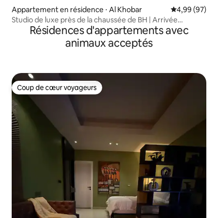
Appartement en résidence ⋅ Al Khobar
Évaluation mo
4,99 (97)
Studio de luxe près de la chaussée de BH | Arrivée
Résidences d'appartements avec
autonome
animaux acceptés
Coup de cœur voyageurs
Coup de cœur voyageurs