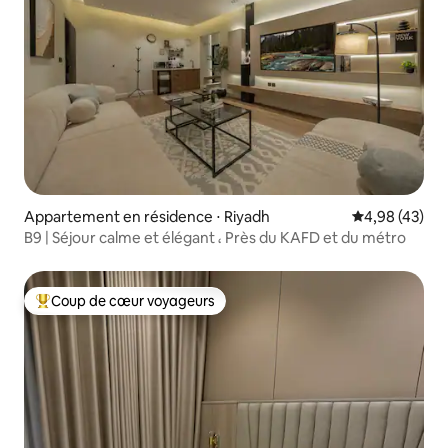
Appartement en résidence ⋅ Riyadh
Évaluation mo
4,98 (43)
B9 | Séjour calme et élégant ، Près du KAFD et du métro
Coup de cœur voyageurs
Coups de cœur voyageurs les plus appréciés