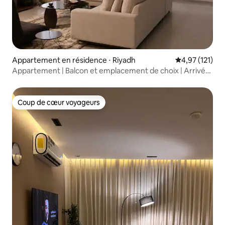
Appartement en résidence ⋅ Riyadh
Évaluation moy
4,97 (121)
Appartement | Balcon et emplacement de choix | Arrivée
autonome
Coup de cœur voyageurs
Coup de cœur voyageurs