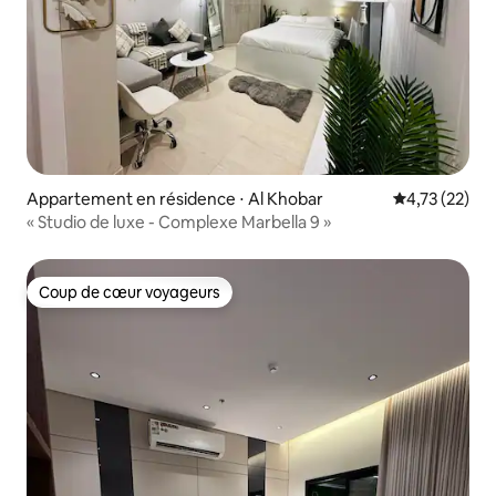
Appartement en résidence ⋅ Al Khobar
Évaluation mo
4,73 (22)
« Studio de luxe - Complexe Marbella 9 »
Coup de cœur voyageurs
Coup de cœur voyageurs