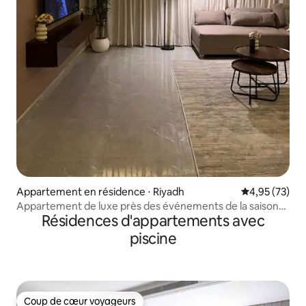
Appartement en résidence ⋅ Riyadh
Évaluation mo
4,95 (73)
Appartement de luxe près des événements de la saison
Résidences d'appartements avec
de Riyad
piscine
Coup de cœur voyageurs