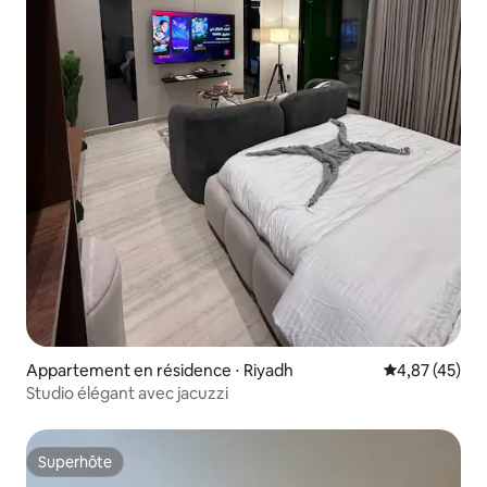
Appartement en résidence ⋅ Riyadh
Évaluation mo
4,87 (45)
Studio élégant avec jacuzzi
Superhôte
Superhôte