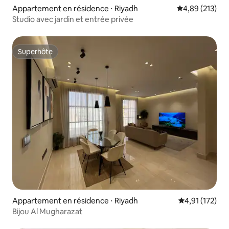
Appartement en résidence ⋅ Riyadh
Évaluation moy
4,89 (213)
Studio avec jardin et entrée privée
Superhôte
Superhôte
Appartement en résidence ⋅ Riyadh
Évaluation moy
4,91 (172)
Bijou Al Mugharazat