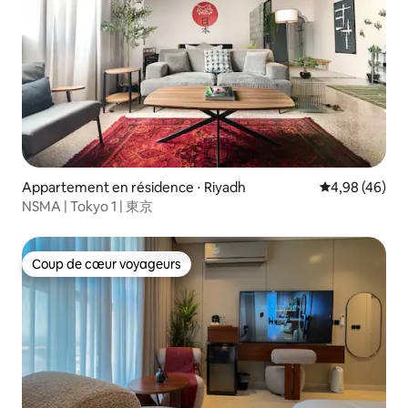
Appartement en résidence ⋅ Riyadh
Évaluation mo
4,98 (46)
NSMA | Tokyo 1 | 東京
Coup de cœur voyageurs
Coup de cœur voyageurs