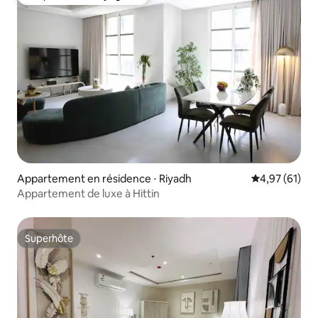
Coup de cœur voyageurs
Appartement en résidence ⋅ Riyadh
Évaluation mo
4,97 (61)
Appartement de luxe à Hittin
Superhôte
Superhôte