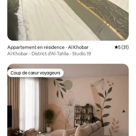
Appartement en résidence ⋅ Al Khobar
Évaluation
5 (31)
Al Khobar - District d'Al-Tahlia - Studio 19
Coup de cœur voyageurs
Coup de cœur voyageurs