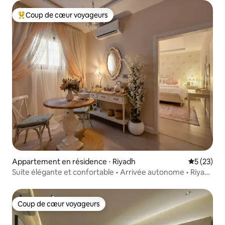
Coup de cœur voyageurs
Coups de cœur voyageurs les plus appréciés
Appartement en résidence ⋅ Riyadh
Évaluation
5 (23)
Suite élégante et confortable • Arrivée autonome • Riyad
Nord
Coup de cœur voyageurs
Coup de cœur voyageurs