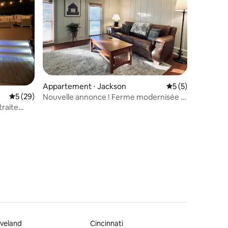
Appartement ⋅ Jackson
Évaluation moyenn
5 (5)
Évaluation moyenne sur la base de 29 commentaires : 5 sur 5
5 (29)
Nouvelle annonce ! Ferme modernisée 2
mmentaires : 5 sur 5
- Appartement supérieur !
raite
veland
Cincinnati