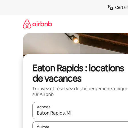
Aller
Certai
directement
au
contenu
Eaton Rapids : locations
de vacances
Trouvez et réservez des hébergements uniqu
sur Airbnb
Adresse
Lorsque les résultats s'affichent, utilisez les flèc
Arrivée