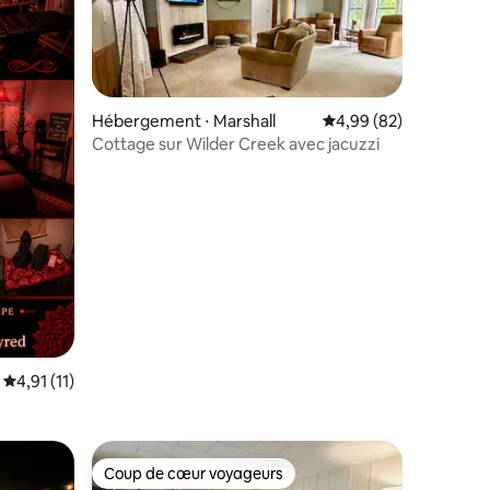
Hébergement ⋅ Marshall
Évaluation moyenne su
4,99 (82)
Cottage sur Wilder Creek avec jacuzzi
taires : 4,98 sur 5
Évaluation moyenne sur la base de 11 commentaires : 4,91 sur 5
4,91 (11)
Coup de cœur voyageurs
lus appréciés
Coup de cœur voyageurs