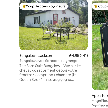
Coup de cœur voyageurs
Coup 
Coups de cœur voyageurs les plus appréciés
Coups de
Bungalow ⋅ Jackson
Évaluation moyenne sur
4,95 (441)
Bungalow avec édredon de grange
The Barn Quilt Bungalow – Vue sur les
chevaux directement depuis votre
fenêtre ! Comprend 1 chambre (lit
Queen Size), 1 matelas gigogne
(Queen Size), 1 salle de bain (douche), un
salon, une cuisine, le chauffage et la
climatisation. Parcourez les sentiers ou
Apparteme
marchez jusqu'au domaine viticole. La
Magnifiqu
CAPACITÉ D'ACCUEIL MAXIMALE est de
1 % - I 69 
Profitez 
DEUX voyageurs. Vous pouvez en