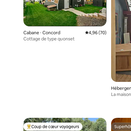
Cabane ⋅ Concord
Évaluation moyenne sur
4,96 (70)
Cottage de type quonset
Hébergem
La maiso
Coup de cœur voyageurs
Superhô
Coups de cœur voyageurs les plus appréciés
Superhô