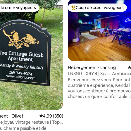
de cœur voyageurs
Coup de cœur voyageurs
 cœur voyageurs les plus appréciés
Coups de cœur voyageurs les p
 la base de 441 commentaires : 4,95 sur 5
Hébergement ⋅ Lansing
É
LNSNG LXRY 4 | Spa + Ambianc
Bienvenue chez vous. Pour not
quatrième expérience, Kendall
voulions continuer à promouvo
choses : unique + confortable. Des
lumières qui peuvent créer un
ambiance sur simple pression d
bouton. C'est fait. Feu de gaz à
nt ⋅ Olivet
Évaluation moyenne sur la base de 350 commen
4,99 (350)
l'intérieur, feu de camp à l'extér
e joyau vintage restauré ! Top
Vérifier Table à manger en époxy
5 min
du charme paisible et de
personnalisée. Vérifié Télévision