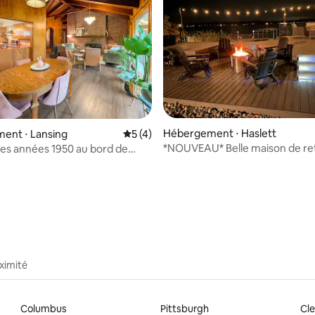
Hébergement ⋅ Haslett
ent ⋅ Lansing
Évaluation moyenne sur la base de 4 co
5 (4)
*NOUVEAU* Belle maison de ret
des années 1950 au bord de
moderne au bord du lac
r la base de 42 commentaires : 4,95 sur 5
ximité
Columbus
Pittsburgh
Cle