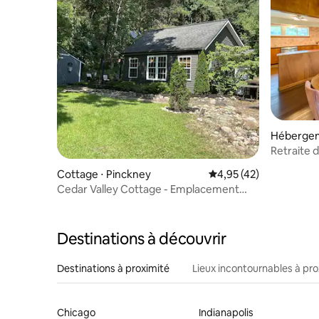
Hébergem
Retraite 
l'eau
Cottage ⋅ Pinckney
Évaluation moyenne su
4,95 (42)
Cedar Valley Cottage - Emplacement
idéal.
Destinations à découvrir
Destinations à proximité
Lieux incontournables à pro
Chicago
Indianapolis