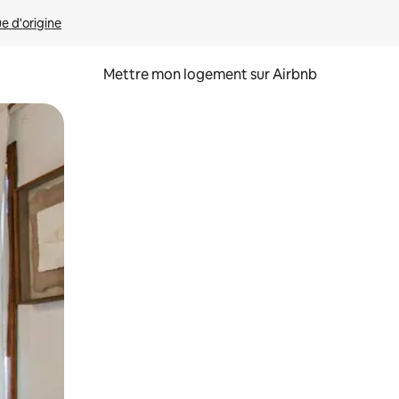
ue d'origine
Mettre mon logement sur Airbnb
sant glisser.