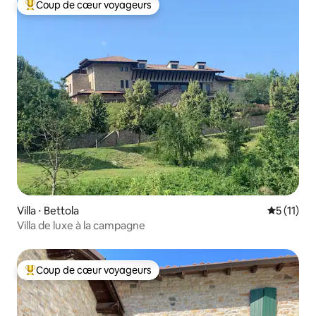
Coup de cœur voyageurs
Coups de cœur voyageurs les plus appréciés
Villa ⋅ Bettola
Évaluatio
5 (11)
Villa de luxe à la campagne
Coup de cœur voyageurs
Coups de cœur voyageurs les plus appréciés