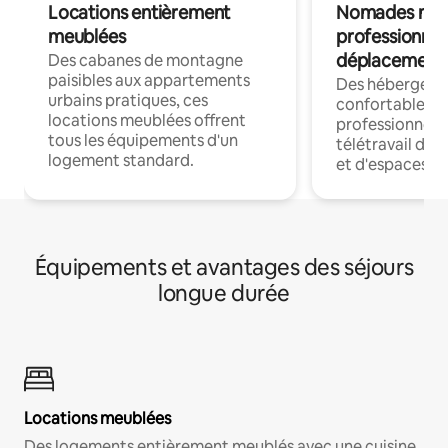
Locations entièrement
Nomades num
meublées
professionnel
déplacement
Des cabanes de montagne
paisibles aux appartements
Des hébergem
urbains pratiques, ces
confortables p
locations meublées offrent
professionnels
tous les équipements d'un
télétravail dis
logement standard.
et d'espaces de
Équipements et avantages des séjours
longue durée
Locations meublées
Des logements entièrement meublés avec une cuisine,