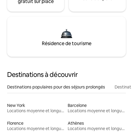
gratuit sur place
Résidence de tourisme
Destinations à découvrir
Destinations populaires pour des séjours prolongés
Destinati
New York
Barcelone
Locations moyenne et longue durée
Locations moyenne et longue durée
Florence
Athènes
Locations moyenne et longue durée
Locations moyenne et longue durée