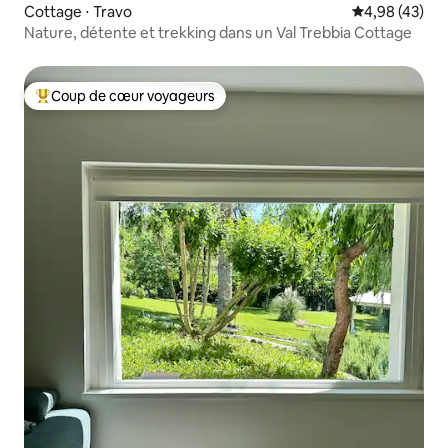
Cottage ⋅ Travo
Évaluation mo
4,98 (43)
Nature, détente et trekking dans un Val Trebbia Cottage
Coup de cœur voyageurs
Coups de cœur voyageurs les plus appréciés