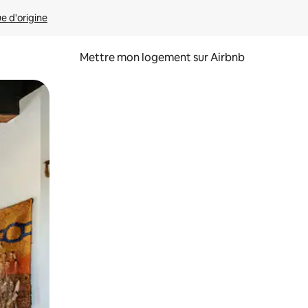
ue d'origine
Mettre mon logement sur Airbnb
sant glisser.