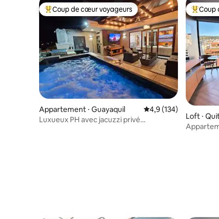
Coup de cœur voyageurs
Coup 
Coups de cœur voyageurs les plus appréciés
Coups de
Appartement ⋅ Guayaquil
Évaluation moyenne su
4,9 (134)
Loft ⋅ Qui
Luxueux PH avec jacuzzi privé
Appartem
@Guayaquil
panoramiq