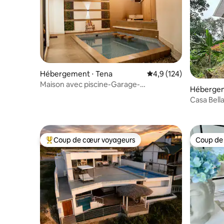
Hébergement ⋅ Tena
Évaluation moyenne su
4,9 (124)
Maison avec piscine-Garage-
Hébergem
climatisation dans le salon
Casa Bell
jungle
Coup de cœur voyageurs
Coup de
Coups de cœur voyageurs les plus appréciés
Coup de