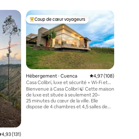
Cabane ⋅
Coup de cœur voyageurs
Coup de
lus appréciés
Coups de cœur voyageurs les plus appréciés
Coup de
Salles de
Cabane 
Un glamp
élégante
construit
ville tou
Personnel
propriétaires 
le volcan 
amateurs 
mmentaires : 5 sur 5
Hébergement ⋅ Cuenca
Évaluation moyenne sur
4,97 (108)
Stratégiq
Casa Colibrí, luxe et sécurité + Wi-Fi et
profiter 
garage
attractio
Bienvenue à Casa Colibrí 🍃 Cette maison
intérieur
de luxe est située à seulement 20–
offrant u
25 minutes du cœur de la ville. Elle
activités 
dispose de 4 chambres et 4,5 salles de
bains haut de gamme, parfaites pour les
grandes familles, les groupes, les cadres
ou les rassemblements exclusifs.
Entièrement équipé pour que vous
valuation moyenne sur la base de 131 commentaires : 4,93 sur 5
4,93 (131)
puissiez vous détendre et profiter de