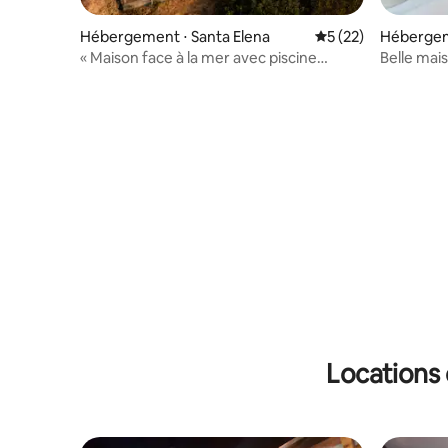
Hébergement ⋅ Santa Elena
Évaluation moyenne
5 (22)
Hébergem
« Maison face à la mer avec piscine
Belle mai
Ayangue »
Locations 