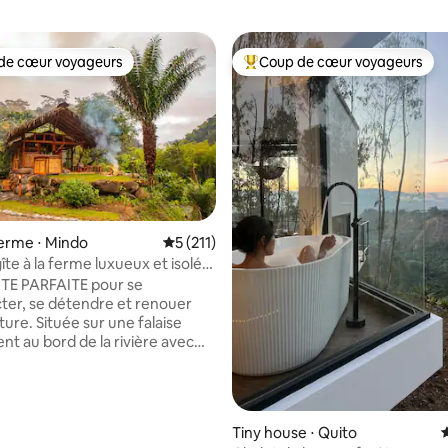
de cœur voyageurs
Coup de cœur voyageurs
 cœur voyageurs les plus appréciés
Coups de cœur voyageurs les p
ferme ⋅ Mindo
Évaluation moyenne sur la base de 211 co
5 (211)
îte à la ferme luxueux et isolé
la base de 208 commentaires : 4,91 sur 5
 la rivière
TE PARFAITE pour se
er, se détendre et renouer
ur une falaise
nt au bord de la rivière avec
ique sur la vallée et la rivière,
NT HORS RÉSEAU, à énergie
ûre, confortable et luxueuse.
construite à la main par les
Tiny house ⋅ Quito
É
res, la River Cabin est le SEUL