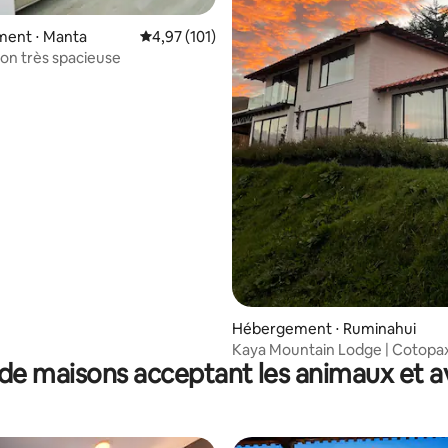
 sur la base de 22 commentaires : 5 sur 5
ent ⋅ Manta
Évaluation moyenne sur la base de 101 comme
4,97 (101)
son très spacieuse
Hébergement ⋅ Ruminahui
Kaya Mountain Lodge | Cotopax
de maisons acceptant les animaux et a