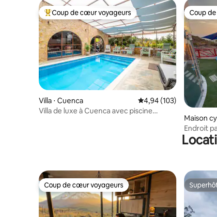
Coup de cœur voyageurs
Coup de
Coups de cœur voyageurs les plus appréciés
Coup de
Villa ⋅ Cuenca
Évaluation moyenne sur 
4,94 (103)
Villa de luxe à Cuenca avec piscine
Maison cy
chauffée
Endroit p
Locati
Coup de cœur voyageurs
Superhô
Coup de cœur voyageurs
Superhô