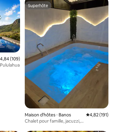
Superhôte
Superhôte
valuation moyenne sur la base de 109 commentaires : 4,84 sur 5
4,84 (109)
 Pululahua
ntaires : 4,91 sur 5
Maison d'hôtes ⋅ Banos
Évaluation moyenne sur
4,82 (191)
Chalet pour famille, jacuzzi,
hydromassage.