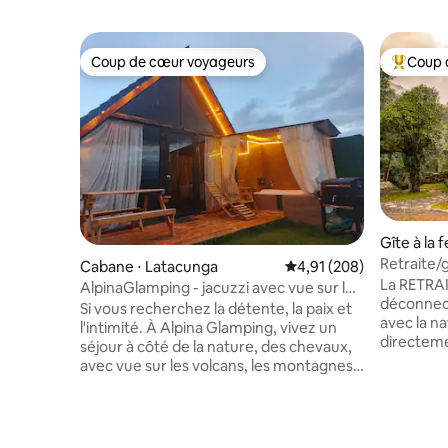
Coup de cœur voyageurs
Coup 
Coup de cœur voyageurs
Coups de
Gîte à la 
Retraite/g
Cabane ⋅ Latacunga
Évaluation moyenne sur 
4,91 (208)
au bord de
La RETRAI
AlpinaGlamping - jacuzzi avec vue sur les
déconnect
montagnes
Si vous recherchez la détente, la paix et
avec la nature. Située s
l'intimité. À Alpina Glamping, vivez un
directeme
séjour à côté de la nature, des chevaux,
une vue ép
avec vue sur les volcans, les montagnes
TOTALEME
et tout le confort dont vous avez besoin
solaire, s
pour passer des moments isolés du
Conçue et 
stress et de la ville. AlpinaGlamping est
propriétai
situé à 10 minutes de la ville (pas dans la