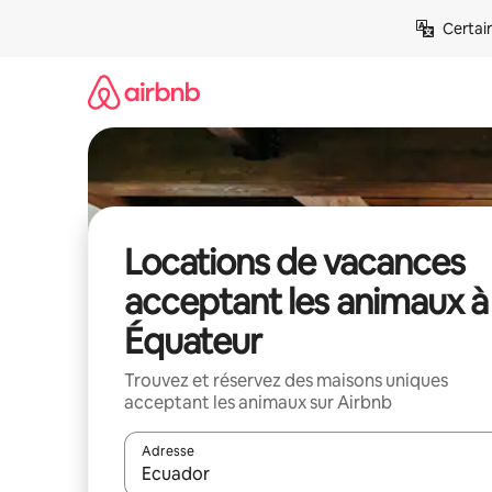
Aller
Certai
directement
au
contenu
Locations de vacances
acceptant les animaux à
Équateur
Trouvez et réservez des maisons uniques
acceptant les animaux sur Airbnb
Adresse
Lorsque les résultats s'affichent, utilisez les flèc