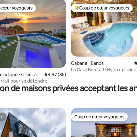
 cœur voyageurs
Coup de cœur voyageurs
 cœur voyageurs
Coups de cœur voyageurs les p
Cabane ⋅ Banos
É
la base de 103 commentaires : 4,94 sur 5
La Casa Bonita 1 (Hydro-piscine
cladique ⋅ Crucita
Évaluation moyenne sur la base de 36 commen
4,97 (36)
arfait pour se détendre
on de maisons privées acceptant les 
te
Coup de cœur voyageurs
te
Coup de cœur voyageurs